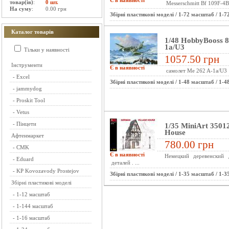
Є в наявності
товар(ів)
:
0 шт.
Messerschmitt Bf 109F-4B
На суму
:
0.00 грн
Збірні пластикові моделі
/
1-72 масштаб
/
1-7
Каталог товарів
1/48 HobbyBooss 
1a/U3
Тільки у наявності
1057.50 грн
Інструменти
Є в наявності
самолет Me 262 A-1a/U3
-
Excel
Збірні пластикові моделі
/
1-48 масштаб
/
1-4
-
jammydog
-
Proskit Tool
-
Vetus
-
Пінцети
1/35 MiniArt 3501
House
Афтенмаркет
780.00 грн
-
CMK
Є в наявності
Немецкий деревенский
-
Eduard
деталей . ...
-
KP Kovozavody Prostejov
Збірні пластикові моделі
/
1-35 масштаб
/
1-3
Збірні пластикові моделі
-
1-12 масштаб
-
1-144 масштаб
-
1-16 масштаб