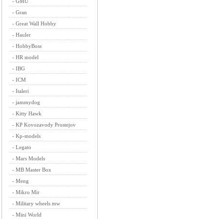
-
GMU
-
Gran
-
Great Wall Hobby
-
Hauler
-
HobbyBoss
-
HR model
-
IBG
-
ICM
-
Italeri
-
jammydog
-
Kitty Hawk
-
KP Kovozavody Prostejov
-
Kp-models
-
Legato
-
Mars Models
-
MB Master Box
-
Meng
-
Mikro Mir
-
Military wheels mw
-
Mini World