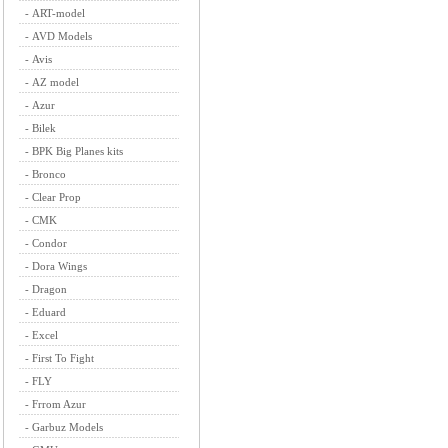
-
ART-model
-
AVD Models
-
Avis
-
AZ model
-
Azur
-
Bilek
-
BPK Big Planes kits
-
Bronco
-
Clear Prop
-
CMK
-
Condor
-
Dora Wings
-
Dragon
-
Eduard
-
Excel
-
First To Fight
-
FLY
-
Frrom Azur
-
Garbuz Models