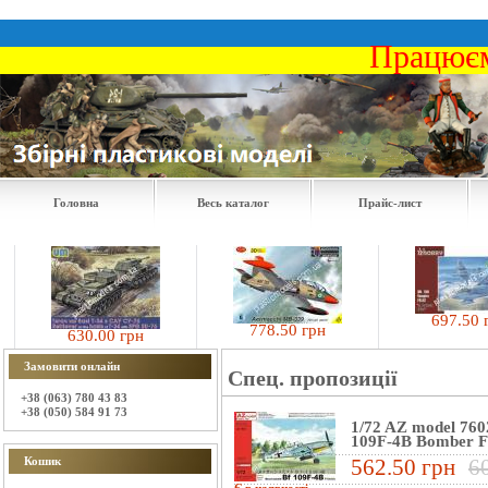
Працюєм
Головна
Весь каталог
Прайс-лист
697.50 грн
778.50 грн
630.00 грн
Замовити онлайн
Спец. пропозиції
+38 (063) 780 43 83
+38 (050) 584 91 73
1/72 AZ model 760
109F-4B Bomber F
Кошик
562.50 грн
6