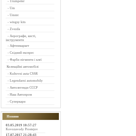
-
Trumpeter
-
Um
-
Ummt
-
wingsy kits
-
Zvezda
-
Аерографи, кисті,
інструменти
-
Афтенмаркет
-
Східний експрес
-
Фарби пігменти і клеї
Колекційні автомобілі
-
Kultovni auta CSSR
-
Legendarni automobily
-
Автолегенди СССР
-
Наш Автопром
-
Суперкари
Новини
03.05.2019 10:57:27
Kovozavody Prostejov
17.07.2017 21:28:43