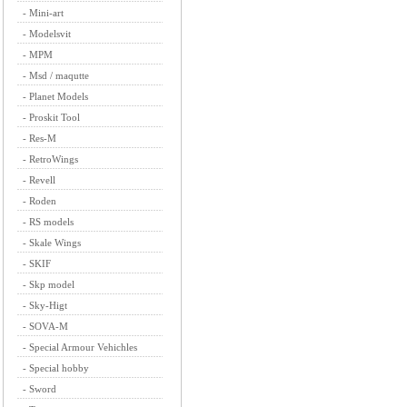
-
Mini-art
-
Modelsvit
-
MPM
-
Msd / maqutte
-
Planet Models
-
Proskit Tool
-
Res-M
-
RetroWings
-
Revell
-
Roden
-
RS models
-
Skale Wings
-
SKIF
-
Skp model
-
Sky-Higt
-
SOVA-M
-
Special Armour Vehichles
-
Special hobby
-
Sword