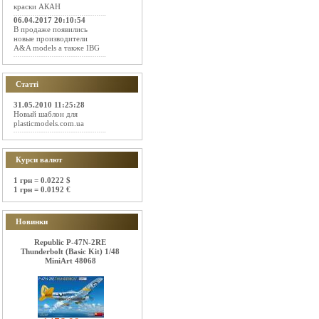
краски АКАН
06.04.2017 20:10:54
В продаже появились
новые производители
A&A models а также IBG
Статті
31.05.2010 11:25:28
Новый шаблон для
plasticmodels.com.ua
Курси валют
1 грн = 0.0222 $
1 грн = 0.0192 €
Новинки
Republic P-47N-2RE
Thunderbolt (Basic Kit) 1/48
MiniArt 48068