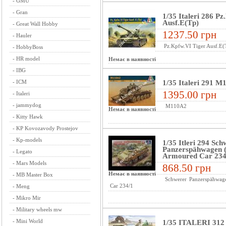
-
GMU
-
Gran
1/35 Italeri 286 P
Ausf.E(Tp)
-
Great Wall Hobby
1237.50 грн
-
Hauler
Pz.Kpfw.VI Tiger Ausf.E(
-
HobbyBoss
-
HR model
Немає в наявності
-
IBG
-
ICM
1/35 Italeri 291 M
1395.00 грн
-
Italeri
-
jammydog
M110A2
Немає в наявності
-
Kitty Hawk
-
KP Kovozavody Prostejov
-
Kp-models
1/35 Itleri 294 Sch
Panzerspähwagen 
-
Legato
Armoured Car 234
-
Mars Models
868.50 грн
Немає в наявності
-
MB Master Box
Schwerer Panzerspähwag
Car 234/1
-
Meng
-
Mikro Mir
-
Military wheels mw
-
Mini World
1/35 ITALERI 312