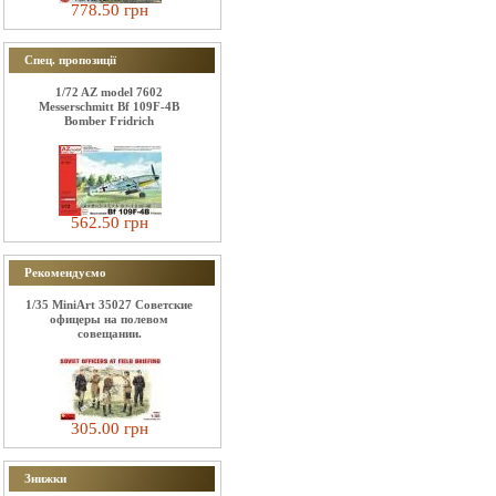
778.50 грн
Спец. пропозиції
1/72 AZ model 7602
Messerschmitt Bf 109F-4B
Bomber Fridrich
562.50 грн
Рекомендуємо
1/35 MiniArt 35027 Советские
офицеры на полевом
совещании.
305.00 грн
Знижки