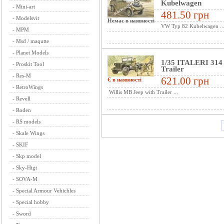
Kubelwagen
-
Mini-art
481.50 грн
-
Modelsvit
Немає в наявності
VW Typ 82 Kubelwagen ..
-
MPM
-
Msd / maqutte
-
Planet Models
1/35 ITALERI 314 
-
Proskit Tool
Trailer
-
Res-M
621.00 грн
Є в наявності
-
RetroWings
Willis MB Jeep with Trailer ...
-
Revell
-
Roden
-
RS models
-
Skale Wings
-
SKIF
-
Skp model
-
Sky-Higt
-
SOVA-M
-
Special Armour Vehichles
-
Special hobby
-
Sword