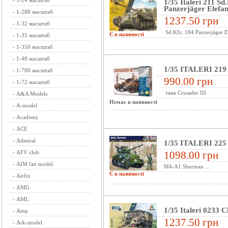
-
1-24 масштаб
1/35 Italeri 211 Sd
Panzerjäger Elefan
-
1-288 масштаб
1237.50 грн
-
1-32 масштаб
Sd.Kfz. 184 Panzerjäger E
Є в наявності
-
1-35 масштаб
-
1-350 масштаб
-
1-48 масштаб
1/35 ITALERI 219 
-
1-700 масштаб
990.00 грн
-
1-72 масштаб
танк Crusader III
-
A&A Models
Немає в наявності
-
A-model
-
Academy
-
ACE
-
Admiral
1/35 ITALERI 225
-
AFV club
1098.00 грн
-
AIM fan model
M4-A1 Sherman ...
Є в наявності
-
Airfix
-
AMG
-
AML
1/35 Italeri 0233 
-
Amp
1237.50 грн
-
Ark-model