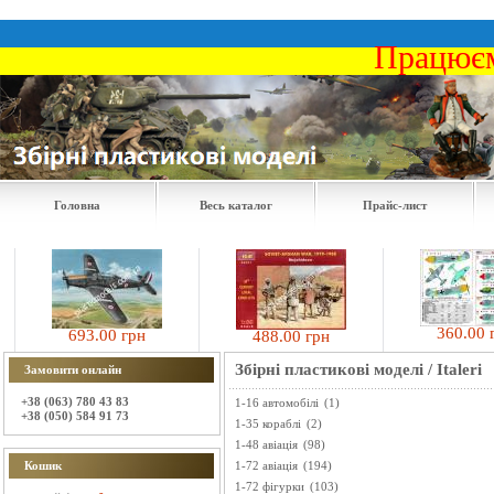
Працюєм
Головна
Весь каталог
Прайс-лист
360.00 грн
693.00 грн
488.00 грн
Збірні пластикові моделі
/
Italeri
Замовити онлайн
+38 (063) 780 43 83
1-16 автомобілі
(1)
+38 (050) 584 91 73
1-35 кораблі
(2)
1-48 авіація
(98)
Кошик
1-72 авіація
(194)
1-72 фігурки
(103)