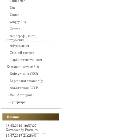
-
Trumpeter
-
Um
-
Ummt
-
wingsy kits
-
Zvezda
-
Аерографи, кисті,
інструменти
-
Афтенмаркет
-
Східний експрес
-
Фарби пігменти і клеї
Колекційні автомобілі
-
Kultovni auta CSSR
-
Legendarni automobily
-
Автолегенди СССР
-
Наш Автопром
-
Суперкари
Новини
03.05.2019 10:57:27
Kovozavody Prostejov
17.07.2017 21:28:43