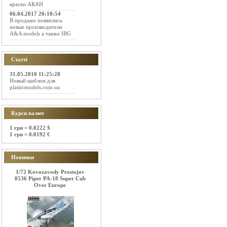
краски АКАН
06.04.2017 20:10:54
В продаже появились
новые производители
A&A models а также IBG
Статті
31.05.2010 11:25:28
Новый шаблон для
plasticmodels.com.ua
Курси валют
1 грн = 0.0222 $
1 грн = 0.0192 €
Новинки
1/72 Kovozavody Prostejov
0536 Piper PA-18 Super Cub
Over Europe