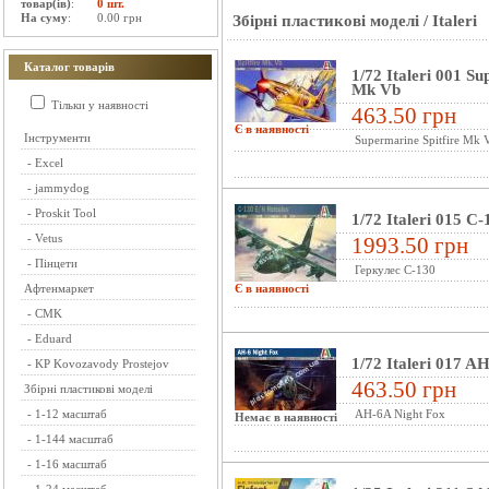
товар(ів)
:
0 шт.
На суму
:
0.00 грн
Збірні пластикові моделі
/
Italeri
Каталог товарів
1/72 Italeri 001 Su
Mk Vb
Тільки у наявності
463.50 грн
Є в наявності
Інструменти
Supermarine Spitfire Mk 
-
Excel
-
jammydog
-
Proskit Tool
1/72 Italeri 015 C
-
Vetus
1993.50 грн
-
Пінцети
Геркулес С-130
Афтенмаркет
Є в наявності
-
CMK
-
Eduard
1/72 Italeri 017 A
-
KP Kovozavody Prostejov
463.50 грн
Збірні пластикові моделі
-
1-12 масштаб
AH-6A Night Fox
Немає в наявності
-
1-144 масштаб
-
1-16 масштаб