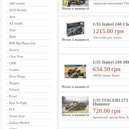
канадська вантажівка Ch
-
ART-model
Немає в наявності
-
AVD Models
-
Avis
-
AZ model
1/35 Italeri 240 Ch
1215.00 грн
-
Azur
-
Bilek
Chevrolet gun tractor
Немає в наявності
-
BPK Big Planes kits
-
Bronco
-
Clear Prop
1/35 Italeri 249 M
-
CMK
634.50 грн
-
Condor
M998 Desert Patrol
-
Dora Wings
-
Dragon
Немає в наявності
-
Eduard
-
Excel
1/35 ITALERI 27
-
First To Fight
Hummer
720.00 грн
-
FLY
Немає в наявності
-
Frrom Azur
Армейский автомобиль Ха
-
Garbuz Models