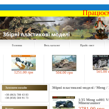
Працюєм
Головна
Весь каталог
Прайс-лист
505.00 грн
1251.00 грн
504.00 грн
Збірні пластикові моделі
/
Meng
/
Замовити онлайн
+38 (063) 780 43 83
+38 (050) 584 91 73
1/35 Meng ss001 V
Minenraumer
2781.00 грн
Кошик