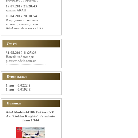
Kovozavody Prostejov
17.07.2017 21:28:43
краски АКАН
06.04.2017 20:10:54
В продаже появились
новые производители
A&A models а также IBG
Статті
31.05.2010 11:25:28
Новый шаблон для
plasticmodels.com.ua
Курси валют
1 грн = 0.0222 $
1 грн = 0.0192 €
Новинки
A&A Models 44106 Fokker C-31
A - "Golden Knights" Parachute
Team 1/144