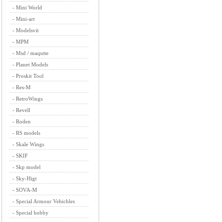
-
Mini World
-
Mini-art
-
Modelsvit
-
MPM
-
Msd / maqutte
-
Planet Models
-
Proskit Tool
-
Res-M
-
RetroWings
-
Revell
-
Roden
-
RS models
-
Skale Wings
-
SKIF
-
Skp model
-
Sky-Higt
-
SOVA-M
-
Special Armour Vehichles
-
Special hobby