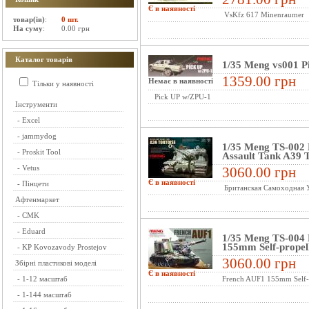
Є в наявності
VsKfz 617 Minenraumer
товар(ів)
:
0 шт.
На суму
:
0.00 грн
Каталог товарів
1/35 Meng vs001 P
1359.00 грн
Немає в наявності
Тільки у наявності
Pick UP w/ZPU-1
Інструменти
-
Excel
-
jammydog
1/35 Meng TS-002 
-
Proskit Tool
Assault Tank A39 T
-
Vetus
3060.00 грн
Є в наявності
-
Пінцети
Британская Самоходная 
Афтенмаркет
-
CMK
-
Eduard
1/35 Meng TS-004
155mm Self-propel
-
KP Kovozavody Prostejov
3060.00 грн
Збірні пластикові моделі
Є в наявності
-
1-12 масштаб
French AUF1 155mm Self-p
-
1-144 масштаб