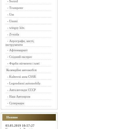
-
Sword
-
Trumpeter
-
Um
-
Ummt
-
wingsy kits
-
Zvezda
-
Аерографи, кисті,
інструменти
-
Афтенмаркет
-
Східний експрес
-
Фарби пігменти і клеї
Колекційні автомобілі
-
Kultovni auta CSSR
-
Legendarni automobily
-
Автолегенди СССР
-
Наш Автопром
-
Суперкари
Новини
03.05.2019 10:57:27