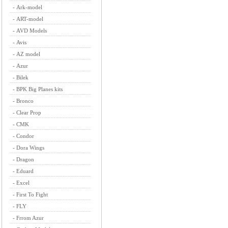
-
Ark-model
-
ART-model
-
AVD Models
-
Avis
-
AZ model
-
Azur
-
Bilek
-
BPK Big Planes kits
-
Bronco
-
Clear Prop
-
CMK
-
Condor
-
Dora Wings
-
Dragon
-
Eduard
-
Excel
-
First To Fight
-
FLY
-
Frrom Azur