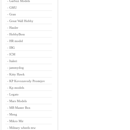
-
Garbuz Models
-
GMU
-
Gran
-
Great Wall Hobby
-
Hauler
-
HobbyBoss
-
HR model
-
IBG
-
ICM
-
Italeri
-
jammydog
-
Kitty Hawk
-
KP Kovozavody Prostejov
-
Kp-models
-
Legato
-
Mars Models
-
MB Master Box
-
Meng
-
Mikro Mir
-
Military wheels mw