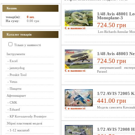
Кошик
1/48 Avis 48001 Le
товар(ів)
:
0 шт.
Monoplane-3
На суму
:
0.00 грн
724.50 грн
Є в наявності
Lee-Richards Annular Mo
Каталог товарів
Тільки у наявності
1/48 Avis 48003 N
Інструменти
724.50 грн
-
Excel
американський експере
-
jammydog
Є в наявності
Parasol
-
Proskit Tool
-
Vetus
-
Пінцети
1/72 AVIS 72005 K
Афтенмаркет
441.00 грн
-
CMK
Модель самолета Kawasaki 
Є в наявності
-
Eduard
-
KP Kovozavody Prostejov
Збірні пластикові моделі
1/72 AVIS 72008 
-
1-12 масштаб