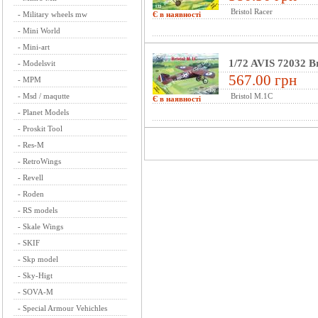
Bristol Racer
-
Military wheels mw
Є в наявності
-
Mini World
-
Mini-art
1/72 AVIS 72032 B
-
Modelsvit
567.00 грн
-
MPM
-
Msd / maqutte
Bristol M.1C
Є в наявності
-
Planet Models
-
Proskit Tool
-
Res-M
-
RetroWings
-
Revell
-
Roden
-
RS models
-
Skale Wings
-
SKIF
-
Skp model
-
Sky-Higt
-
SOVA-M
-
Special Armour Vehichles