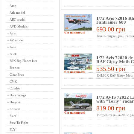
-
Amp
-
Ark-model
1/72 Avis 72016 R
-
ART-model
Fantrainer 600
-
AVD Models
693.00 грн
Є в наявності
-
Avis
Rhein-Flugzeugbau Fantra
-
AZ model
-
Azur
-
Bilek
1/72 Avis 72020 d
-
BPK Big Planes kits
RAF Gipsy Moth Co
535.50 грн
-
Bronco
Є в наявності
-
Clear Prop
DH.60X RAF Gipsy Moth C
-
CMK
-
Condor
-
Dora Wings
1/72 AVIS 72022 L
with "Toriy" radar
-
Dragon
819.00 грн
-
Eduard
Є в наявності
Истребитель Ла-200 с рад
-
Excel
-
First To Fight
-
FLY