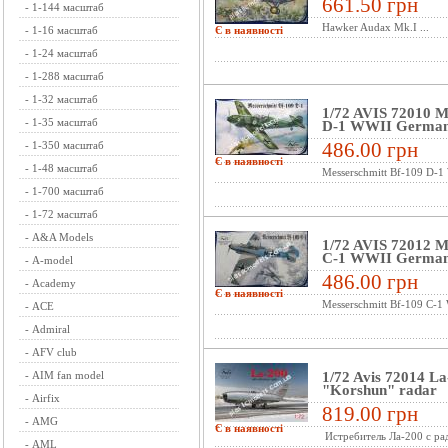
661.50 грн
-
1-144 масштаб
Hawker Audax Mk.I ...
-
1-16 масштаб
Є в наявності
-
1-24 масштаб
-
1-288 масштаб
-
1-32 масштаб
1/72 AVIS 72010 M
-
1-35 масштаб
D-1 WWII German 
486.00 грн
-
1-350 масштаб
Є в наявності
-
1-48 масштаб
Messerschmitt Bf-109 D-1 
-
1-700 масштаб
-
1-72 масштаб
-
A&A Models
1/72 AVIS 72012 M
C-1 WWII German 
-
A-model
486.00 грн
-
Academy
Є в наявності
Messerschmitt Bf-109 C-1 
-
ACE
-
Admiral
-
AFV club
-
AIM fan model
1/72 Avis 72014 La
"Korshun" radar
-
Airfix
819.00 грн
-
AMG
Є в наявності
Истребитель Ла-200 с ра
-
AML