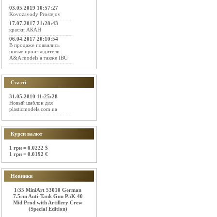
03.05.2019 10:57:27
Kovozavody Prostejov
17.07.2017 21:28:43
краски АКАН
06.04.2017 20:10:54
В продаже появились
новые производители
A&A models а также IBG
Статті
31.05.2010 11:25:28
Новый шаблон для
plasticmodels.com.ua
Курси валют
1 грн = 0.0222 $
1 грн = 0.0192 €
Новинки
1/35 MiniArt 53010 German
7.5cm Anti-Tank Gun PaK 40
Mid Prod with Artillery Crew
(Special Edition)