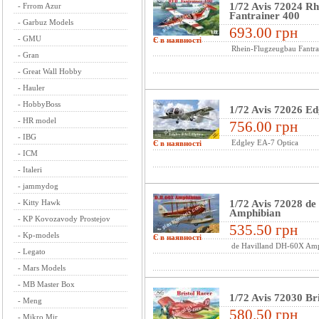
1/72 Avis 72024 R
-
Frrom Azur
Fantrainer 400
-
Garbuz Models
693.00 грн
-
GMU
Є в наявності
Rhein-Flugzeugbau Fantra
-
Gran
-
Great Wall Hobby
-
Hauler
-
HobbyBoss
1/72 Avis 72026 Ed
-
HR model
756.00 грн
-
IBG
Edgley EA-7 Optica
Є в наявності
-
ICM
-
Italeri
-
jammydog
-
Kitty Hawk
1/72 Avis 72028 d
Amphibian
-
KP Kovozavody Prostejov
535.50 грн
-
Kp-models
Є в наявності
de Havilland DH-60X Am
-
Legato
-
Mars Models
-
MB Master Box
1/72 Avis 72030 Br
-
Meng
580.50 грн
-
Mikro Mir