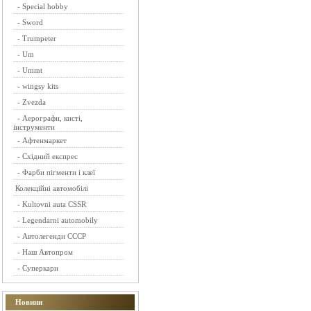
-
Special hobby
-
Sword
-
Trumpeter
-
Um
-
Ummt
-
wingsy kits
-
Zvezda
-
Аерографи, кисті,
інструменти
-
Афтенмаркет
-
Східний експрес
-
Фарби пігменти і клеї
Колекційні автомобілі
-
Kultovni auta CSSR
-
Legendarni automobily
-
Автолегенди СССР
-
Наш Автопром
-
Суперкари
Новини