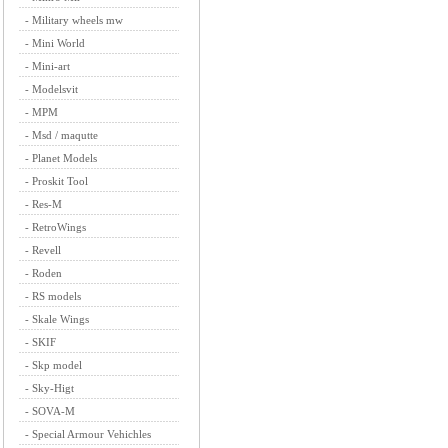
-
Military wheels mw
-
Mini World
-
Mini-art
-
Modelsvit
-
MPM
-
Msd / maqutte
-
Planet Models
-
Proskit Tool
-
Res-M
-
RetroWings
-
Revell
-
Roden
-
RS models
-
Skale Wings
-
SKIF
-
Skp model
-
Sky-Higt
-
SOVA-M
-
Special Armour Vehichles