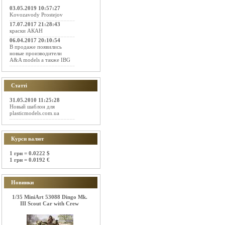
03.05.2019 10:57:27
Kovozavody Prostejov
17.07.2017 21:28:43
краски АКАН
06.04.2017 20:10:54
В продаже появились
новые производители
A&A models а также IBG
Статті
31.05.2010 11:25:28
Новый шаблон для
plasticmodels.com.ua
Курси валют
1 грн = 0.0222 $
1 грн = 0.0192 €
Новинки
1/35 MiniArt 53088 Dingo Mk.
III Scout Car with Crew