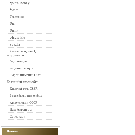
-
Special hobby
-
Sword
-
Trumpeter
-
Um
-
Ummt
-
wingsy kits
-
Zvezda
-
Аерографи, кисті,
інструменти
-
Афтенмаркет
-
Східний експрес
-
Фарби пігменти і клеї
Колекційні автомобілі
-
Kultovni auta CSSR
-
Legendarni automobily
-
Автолегенди СССР
-
Наш Автопром
-
Суперкари
Новини