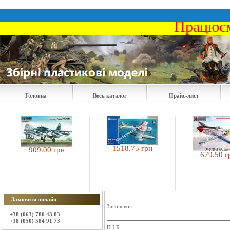
Працюєм
Головна
Весь каталог
Прайс-лист
1518.75 грн
909.00 грн
679.50 грн
Замовити онлайн
Заголовок
+38 (063) 780 43 83
+38 (050) 584 91 73
П.І.Б.