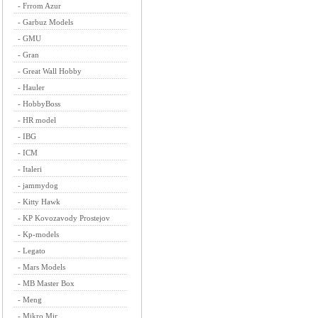
-
Frrom Azur
-
Garbuz Models
-
GMU
-
Gran
-
Great Wall Hobby
-
Hauler
-
HobbyBoss
-
HR model
-
IBG
-
ICM
-
Italeri
-
jammydog
-
Kitty Hawk
-
KP Kovozavody Prostejov
-
Kp-models
-
Legato
-
Mars Models
-
MB Master Box
-
Meng
-
Mikro Mir