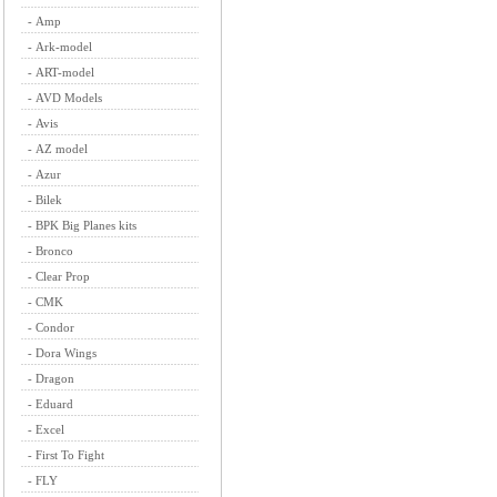
-
Amp
-
Ark-model
-
ART-model
-
AVD Models
-
Avis
-
AZ model
-
Azur
-
Bilek
-
BPK Big Planes kits
-
Bronco
-
Clear Prop
-
CMK
-
Condor
-
Dora Wings
-
Dragon
-
Eduard
-
Excel
-
First To Fight
-
FLY