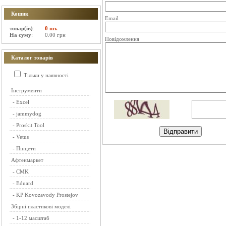
Кошик
Email
товар(ів)
:
0 шт.
На суму
:
0.00 грн
Повідомлення
Каталог товарів
Тільки у наявності
Інструменти
-
Excel
-
jammydog
-
Proskit Tool
-
Vetus
-
Пінцети
Афтенмаркет
-
CMK
-
Eduard
-
KP Kovozavody Prostejov
Збірні пластикові моделі
-
1-12 масштаб