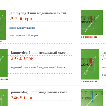
jammydog 3 mm модельный скотч
297.00 грн
модельный скотч ширина
3
мм длина ленты 25 метров.
Є в наявності
ті
jammydog 5 mm модельный скотч
j
297.00 грн
3
модельный скотч ширина 5 мм длина ленты 25 метров.
мод
6
мм
вності
Є в наявності
jammydog 8 mm модельный скотч
346.50 грн