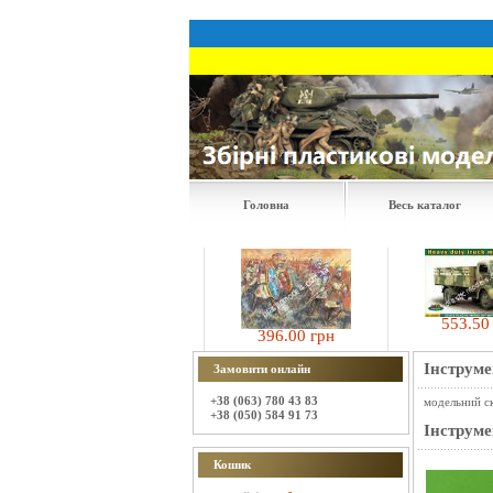
Головна
Весь каталог
553.50 грн
945.00 грн
396.00 грн
Інструм
Замовити онлайн
+38 (063) 780 43 83
модельний с
+38 (050) 584 91 73
Інструм
Кошик