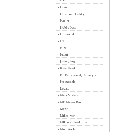
-
GMU
-
Gran
-
Great Wall Hobby
-
Hauler
-
HobbyBoss
-
HR model
-
IBG
-
ICM
-
Italeri
-
jammydog
-
Kitty Hawk
-
KP Kovozavody Prostejov
-
Kp-models
-
Legato
-
Mars Models
-
MB Master Box
-
Meng
-
Mikro Mir
-
Military wheels mw
-
Mini World