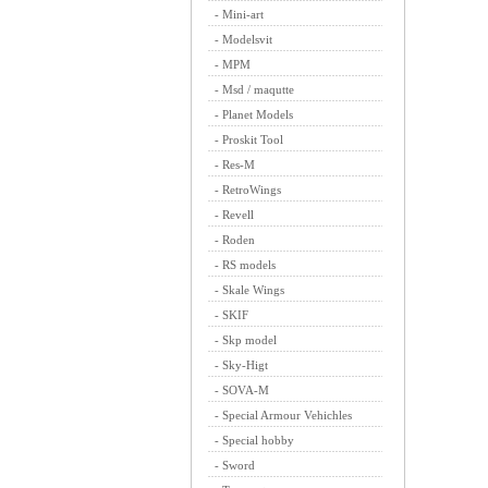
-
Mini-art
-
Modelsvit
-
MPM
-
Msd / maqutte
-
Planet Models
-
Proskit Tool
-
Res-M
-
RetroWings
-
Revell
-
Roden
-
RS models
-
Skale Wings
-
SKIF
-
Skp model
-
Sky-Higt
-
SOVA-M
-
Special Armour Vehichles
-
Special hobby
-
Sword