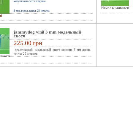
модельный скотч ширина
Немає в наявності
8
мм длина ленты 25 метров.
ті
jammydog vinil 3 mm модельный
скотч
225.00 грн
пластиковый модельный скотч ширина 3 мм длина
ленты 25 метров.
вності