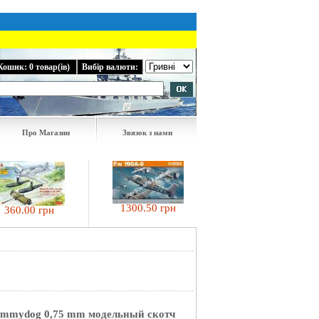
Кошик: 0 товар(ів)
Вибір валюти:
Про Магазин
Звязок з нами
1300.50 грн
.00 грн
1534.00 грн
ammydog 0,75 mm модельный скотч