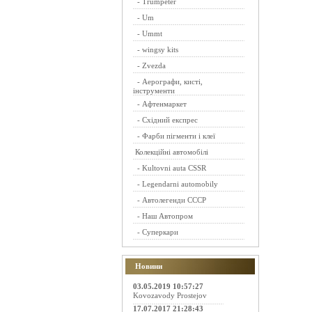
-
Trumpeter
-
Um
-
Ummt
-
wingsy kits
-
Zvezda
-
Аерографи, кисті,
інструменти
-
Афтенмаркет
-
Східний експрес
-
Фарби пігменти і клеї
Колекційні автомобілі
-
Kultovni auta CSSR
-
Legendarni automobily
-
Автолегенди СССР
-
Наш Автопром
-
Суперкари
Новини
03.05.2019 10:57:27
Kovozavody Prostejov
17.07.2017 21:28:43