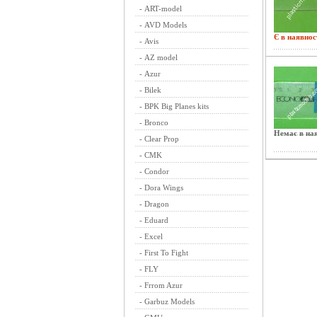
-
ART-model
-
AVD Models
Є в наявнос
-
Avis
-
AZ model
-
Azur
-
Bilek
-
BPK Big Planes kits
-
Bronco
Немає в ная
-
Clear Prop
-
CMK
-
Condor
-
Dora Wings
-
Dragon
-
Eduard
-
Excel
-
First To Fight
-
FLY
-
Frrom Azur
-
Garbuz Models