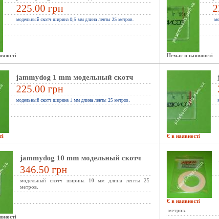
225.00 грн
2
модельный скотч
ширина 0,5 мм длина ленты 25 метров.
мо
вності
Немає в наявності
jammydog 1 mm модельный скотч
225.00 грн
модельный скотч ширина
1
мм длина ленты 25 метров.
ті
Є в наявності
jammydog 10 mm модельный скотч
346.50 грн
модельный скотч ширина 10 мм длина ленты 25
метров.
Є в наявності
метров.
вності