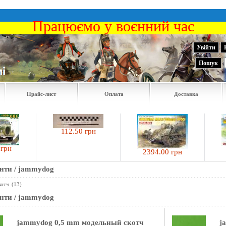
Працюємо у воєнний час
Увійти
Пошук
Прайс-лист
Оплата
Доставка
112.50 грн
360
2394.00 грн
енти
/
jammydog
котч
(13)
енти
/
jammydog
jammydog 0,5 mm модельный скотч
j