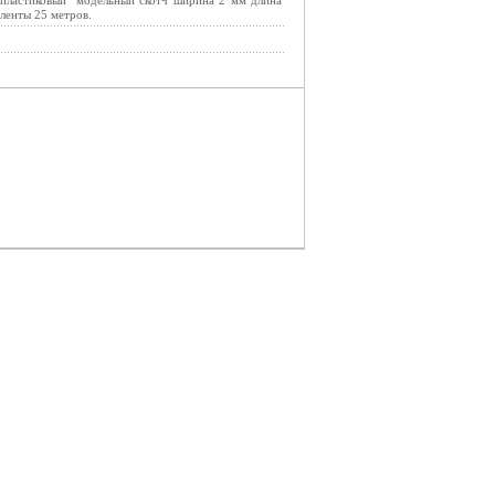
пластиковый модельный скотч ширина 2 мм длина
ленты 25 метров.