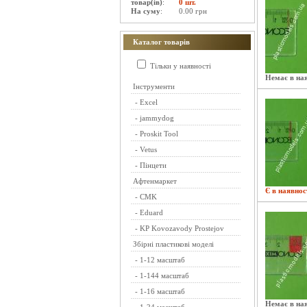
товар(ів)
:
0 шт.
На суму
:
0.00 грн
Каталог товарів
Тільки у наявності
Немає в ная
Інструменти
-
Excel
-
jammydog
-
Proskit Tool
-
Vetus
-
Пінцети
Афтенмаркет
Є в наявнос
-
CMK
-
Eduard
-
KP Kovozavody Prostejov
Збірні пластикові моделі
-
1-12 масштаб
-
1-144 масштаб
-
1-16 масштаб
Немає в ная