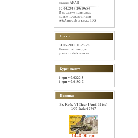
краски АКАН
06.04.2017 20:10:54
В продаже появились
новые производители
A&A models а также IBG
Статті
31.05.2010 11:25:28
Новый шаблон для
plasticmodels.com.ua
Курси валют
1 грн = 0.0222 $
1 грн = 0.0192 €
Новинки
Pz. Kpfw VI Tiger I Ausf. H (tp)
1/35 Italeri 6767
1440.00 грн