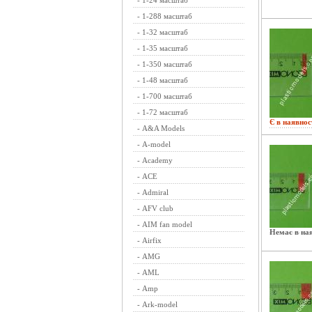
-
1-24 масштаб
-
1-288 масштаб
-
1-32 масштаб
-
1-35 масштаб
-
1-350 масштаб
-
1-48 масштаб
-
1-700 масштаб
-
1-72 масштаб
Є в наявнос
-
A&A Models
-
A-model
-
Academy
-
ACE
-
Admiral
-
AFV club
-
AIM fan model
Немає в ная
-
Airfix
-
AMG
-
AML
-
Amp
-
Ark-model