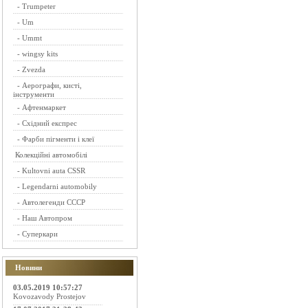
-
Trumpeter
-
Um
-
Ummt
-
wingsy kits
-
Zvezda
-
Аерографи, кисті,
інструменти
-
Афтенмаркет
-
Східний експрес
-
Фарби пігменти і клеї
Колекційні автомобілі
-
Kultovni auta CSSR
-
Legendarni automobily
-
Автолегенди СССР
-
Наш Автопром
-
Суперкари
Новини
03.05.2019 10:57:27
Kovozavody Prostejov