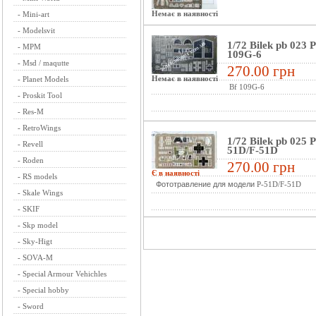
Немає в наявності
-
Mini-art
-
Modelsvit
1/72 Bilek pb 023 
-
MPM
109G-6
-
Msd / maqutte
270.00 грн
Немає в наявності
-
Planet Models
Bf 109G-6
-
Proskit Tool
-
Res-M
-
RetroWings
1/72 Bilek pb 025 
-
Revell
51D/F-51D
-
Roden
270.00 грн
Є в наявності
-
RS models
Фототравление для модели
P-51D/F-51D
-
Skale Wings
-
SKIF
-
Skp model
-
Sky-Higt
-
SOVA-M
-
Special Armour Vehichles
-
Special hobby
-
Sword