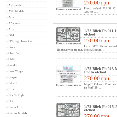
270.00 грн
-
ART-model
Photo etched JAS-39 C 
Немає в наявності
-
AVD Models
JAS-39 C ...
-
Avis
-
AZ model
-
Azur
1/72 Bilek Pb 011 
etched
-
Bilek
270.00 грн
-
BPK Big Planes kits
Немає в наявності
La - 5FN Photo etched
-
Bronco
Подходит на модель фирмы Звезда. ...
-
Clear Prop
-
CMK
-
Condor
1/72 Bilek Pb 013
-
Dora Wings
Photo etched
270.00 грн
-
Dragon
-
Eduard
Mig-29 Fulcrum Photo et
Немає в наявності
на МиГ-29. ...
-
Excel
-
First To Fight
-
FLY
1/72 Bilek Pb 015 
-
Frrom Azur
etched
-
Garbuz Models
270.00 грн