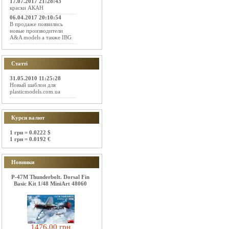
17.07.2017 21:28:43
краски АКАН
06.04.2017 20:10:54
В продаже появились
новые производители
A&A models а также IBG
Статті
31.05.2010 11:25:28
Новый шаблон для
plasticmodels.com.ua
Курси валют
1 грн = 0.0222 $
1 грн = 0.0192 €
Новинки
P-47M Thunderbolt. Dorsal Fin
Basic Kit 1/48 MiniArt 48060
1476.00 грн