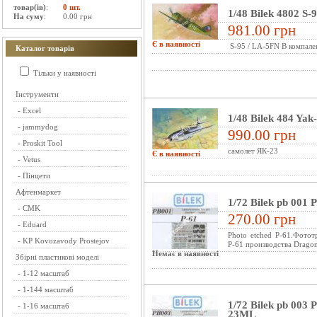
товар(ів)
:
0 шт.
1/48 Bilek 4802 S-
На суму
:
0.00 грн
981.00 грн
Є в наявності
S-95 / LA-5FN В компале
Каталог товарів
Тільки у наявності
Інструменти
-
Excel
1/48 Bilek 484 Yak
-
jammydog
990.00 грн
-
Proskit Tool
самолет ЯК-23
Є в наявності
-
Vetus
-
Пінцети
Афтенмаркет
1/72 Bilek pb 001 
-
CMK
270.00 грн
-
Eduard
Photo etched P-61.Фотот
-
KP Kovozavody Prostejov
P-61 производства Dragon,
Немає в наявності
Збірні пластикові моделі
-
1-12 масштаб
-
1-144 масштаб
1/72 Bilek pb 003 
-
1-16 масштаб
23ML