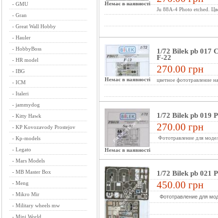
Немає в наявності
-
GMU
Ju 88A-4 Photo etched. Цве
-
Gran
-
Great Wall Hobby
-
Hauler
-
HobbyBoss
1/72 Bilek pb 017 
F-22
-
HR model
270.00 грн
-
IBG
Немає в наявності
цветное фототравление н
-
ICM
-
Italeri
-
jammydog
1/72 Bilek pb 019 
-
Kitty Hawk
270.00 грн
-
KP Kovozavody Prostejov
Фототравление для модел
-
Kp-models
-
Legato
Немає в наявності
-
Mars Models
-
MB Master Box
1/72 Bilek pb 021 
450.00 грн
-
Meng
-
Mikro Mir
Фототравление для мо
-
Military wheels mw
-
Mini World