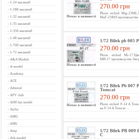
-
1-24 масштаб
270.00 грн
-
1-288 масштаб
Photo etched Mig-23ML.
Немає в наявності
-
1-32 масштаб
МиГ-23МЛ производства Зв
-
1-35 масштаб
-
1-350 масштаб
-
1-48 масштаб
1/72 Bilek pb 005 
-
1-700 масштаб
270.00 грн
-
1-72 масштаб
Photo etched Mi-17.Цв
МИ-17 производства Звезда
-
A&A Models
Немає в наявності
-
A-model
-
Academy
-
ACE
1/72 Bilek Pb 007 
-
Admiral
Tomcat
-
AFV club
270.00 грн
-
AIM fan model
Photo etched F-14 A Tom
Немає в наявності
на F-14 A Tomcat ...
-
Airfix
-
AMG
-
AML
1/72 Bilek PB 009 
-
Amp
C
-
Ark-model