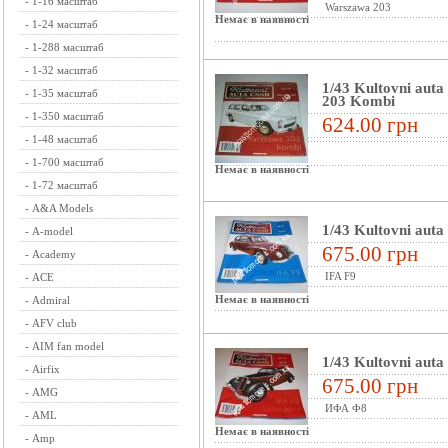
-
1-16 масштаб
Warszawa 203
Немає в наявності
-
1-24 масштаб
-
1-288 масштаб
-
1-32 масштаб
1/43 Kultovni aut
-
1-35 масштаб
203 Kombi
-
1-350 масштаб
624.00 грн
-
1-48 масштаб
-
1-700 масштаб
Немає в наявності
-
1-72 масштаб
-
A&A Models
1/43 Kultovni aut
-
A-model
675.00 грн
-
Academy
IFA F9
-
ACE
Немає в наявності
-
Admiral
-
AFV club
-
AIM fan model
1/43 Kultovni aut
-
Airfix
675.00 грн
-
AMG
ИФА Ф8
-
AML
Немає в наявності
-
Amp