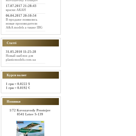
Kovozavody Prostejov
17.07.2017 21:28:43
краски АКАН
06.04.2017 20:10:54
В продаже появились
новые производители
A&A models а также IBG
Статті
31.05.2010 11:25:28
Новый шаблон для
plasticmodels.com.ua
Курси валют
1 грн = 0.0222 $
1 грн = 0.0192 €
Новинки
1/72 Kovozavody Prostejov
0541 Letov S-139