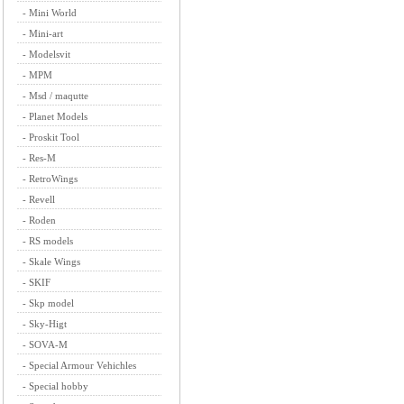
-
Mini World
-
Mini-art
-
Modelsvit
-
MPM
-
Msd / maqutte
-
Planet Models
-
Proskit Tool
-
Res-M
-
RetroWings
-
Revell
-
Roden
-
RS models
-
Skale Wings
-
SKIF
-
Skp model
-
Sky-Higt
-
SOVA-M
-
Special Armour Vehichles
-
Special hobby