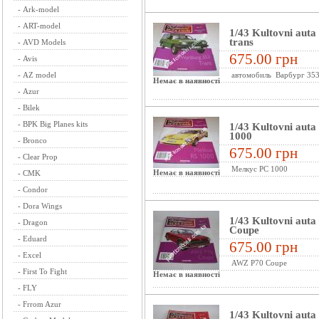
-
Ark-model
-
ART-model
1/43 Kultovni aut
trans
-
AVD Models
675.00 грн
-
Avis
-
AZ model
автомобиль Варбург 353
Немає в наявності
-
Azur
-
Bilek
-
BPK Big Planes kits
1/43 Kultovni aut
1000
-
Bronco
675.00 грн
-
Clear Prop
Мелкус РС 1000
Немає в наявності
-
CMK
-
Condor
-
Dora Wings
1/43 Kultovni aut
-
Dragon
Coupe
-
Eduard
675.00 грн
-
Excel
AWZ P70 Coupe
-
First To Fight
Немає в наявності
-
FLY
-
Frrom Azur
1/43 Kultovni aut