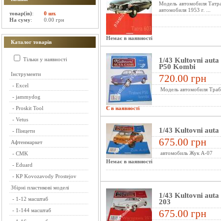
Модель автомобиля Татра
автомобиля 1953 г. ...
товар(ів)
:
0 шт.
На суму
:
0.00 грн
Немає в наявності
Каталог товарів
Тільки у наявності
1/43 Kultovni aut
P50 Kombi
Інструменти
720.00 грн
-
Excel
Модель автомобиля Траб
-
jammydog
-
Proskit Tool
Є в наявності
-
Vetus
1/43 Kultovni aut
-
Пінцети
675.00 грн
Афтенмаркет
автомобиль Жук А-07
-
CMK
Немає в наявності
-
Eduard
-
KP Kovozavody Prostejov
Збірні пластикові моделі
1/43 Kultovni aut
-
1-12 масштаб
203
-
1-144 масштаб
675.00 грн