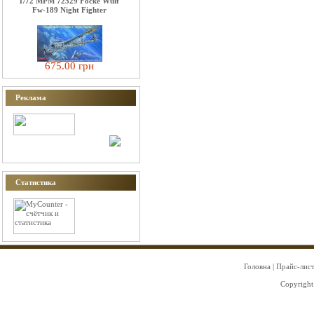
1/72 MPM 72529 Focke Wulf
Fw-189 Night Fighter
675.00 грн
Реклама
Статистика
Головна
|
Прайс-лис
Copyright