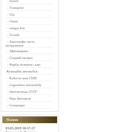
-
Sword
-
Trumpeter
-
Um
-
Ummt
-
wingsy kits
-
Zvezda
-
Аерографи, кисті,
інструменти
-
Афтенмаркет
-
Східний експрес
-
Фарби пігменти і клеї
Колекційні автомобілі
-
Kultovni auta CSSR
-
Legendarni automobily
-
Автолегенди СССР
-
Наш Автопром
-
Суперкари
Новини
03.05.2019 10:57:27