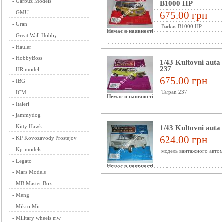
-
Garbuz Models
B1000 HP
-
GMU
675.00 грн
-
Gran
Barkas B1000 HP
Немає в наявності
-
Great Wall Hobby
-
Hauler
-
HobbyBoss
1/43 Kultovni aut
237
-
HR model
675.00 грн
-
IBG
Tarpan 237
-
ICM
Немає в наявності
-
Italeri
-
jammydog
-
Kitty Hawk
1/43 Kultovni aut
624.00 грн
-
KP Kovozavody Prostejov
-
Kp-models
модель вантажного автом
-
Legato
Немає в наявності
-
Mars Models
-
MB Master Box
-
Meng
-
Mikro Mir
-
Military wheels mw