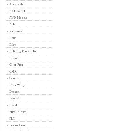
-
Ark-model
-
ART-model
-
AVD Models
-
Avis
-
AZ model
-
Azur
-
Bilek
-
BPK Big Planes kits
-
Bronco
-
Clear Prop
-
CMK
-
Condor
-
Dora Wings
-
Dragon
-
Eduard
-
Excel
-
First To Fight
-
FLY
-
Frrom Azur