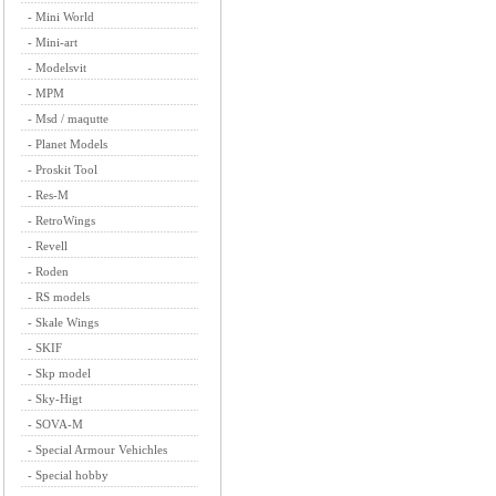
-
Mini World
-
Mini-art
-
Modelsvit
-
MPM
-
Msd / maqutte
-
Planet Models
-
Proskit Tool
-
Res-M
-
RetroWings
-
Revell
-
Roden
-
RS models
-
Skale Wings
-
SKIF
-
Skp model
-
Sky-Higt
-
SOVA-M
-
Special Armour Vehichles
-
Special hobby