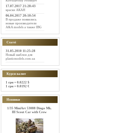
Kovozavody Prostejov
17.07.2017 21:28:43
краски АКАН
06.04.2017 20:10:54
В продаже появились
новые производители
A&A models а также IBG
Статті
31.05.2010 11:25:28
Новый шаблон для
plasticmodels.com.ua
Курси валют
1 грн = 0.0222 $
1 грн = 0.0192 €
Новинки
1/35 MiniArt 53088 Dingo Mk.
III Scout Car with Crew