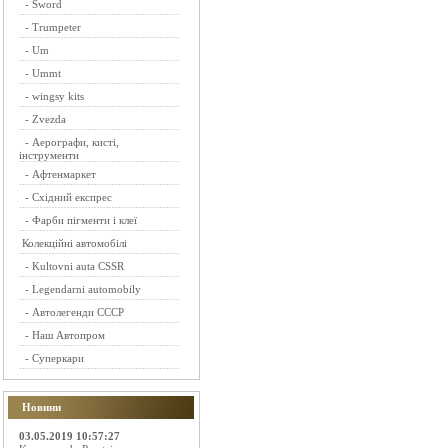
-
Sword
-
Trumpeter
-
Um
-
Ummt
-
wingsy kits
-
Zvezda
-
Аерографи, кисті,
інструменти
-
Афтенмаркет
-
Східний експрес
-
Фарби пігменти і клеї
Колекційні автомобілі
-
Kultovni auta CSSR
-
Legendarni automobily
-
Автолегенди СССР
-
Наш Автопром
-
Суперкари
Новини
03.05.2019 10:57:27