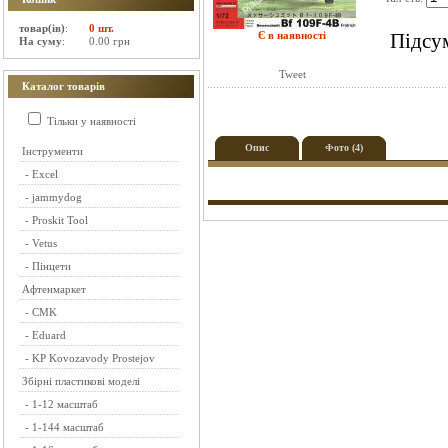
товар(ів)
:
0 шт.
Є в наявності
Підсу
На суму
:
0.00 грн
Tweet
Каталог товарів
Тільки у наявності
Опис
Фото (4)
Інструменти
-
Excel
-
jammydog
-
Proskit Tool
-
Vetus
-
Пінцети
Афтенмаркет
-
CMK
-
Eduard
-
KP Kovozavody Prostejov
Збірні пластикові моделі
-
1-12 масштаб
-
1-144 масштаб