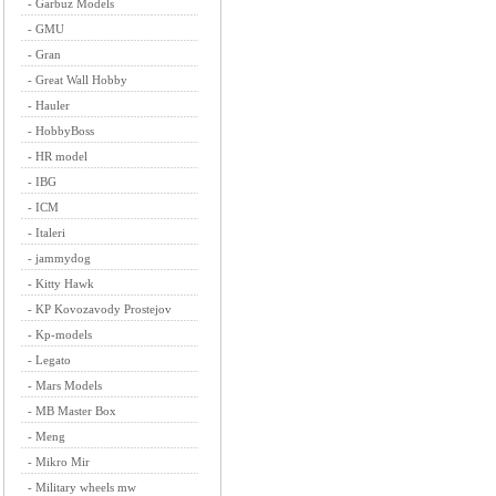
-
Garbuz Models
-
GMU
-
Gran
-
Great Wall Hobby
-
Hauler
-
HobbyBoss
-
HR model
-
IBG
-
ICM
-
Italeri
-
jammydog
-
Kitty Hawk
-
KP Kovozavody Prostejov
-
Kp-models
-
Legato
-
Mars Models
-
MB Master Box
-
Meng
-
Mikro Mir
-
Military wheels mw