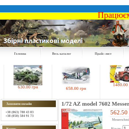
Працюєм
Головна
Весь каталог
Прайс-лист
1480.00 грн
630.00 грн
658.00 грн
1/72 AZ model 7602 Messe
Замовити онлайн
562.50
+38 (063) 780 43 83
+38 (050) 584 91 73
Messerschmit
Кіл-сть:
Кошик