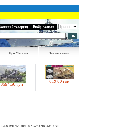
Кошик: 0 товар(ів)
Вибір валюти:
Про Магазин
Звязок з нами
819.00 грн
.50 грн
1260.00 грн
1/48 MPM 48047 Arado Ar 231