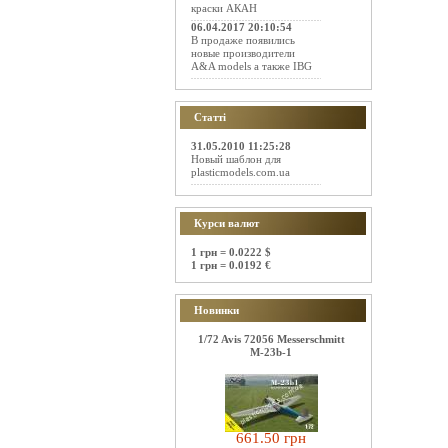
краски АКАН
06.04.2017 20:10:54
В продаже появились
новые производители
A&A models а также IBG
Статті
31.05.2010 11:25:28
Новый шаблон для
plasticmodels.com.ua
Курси валют
1 грн = 0.0222 $
1 грн = 0.0192 €
Новинки
1/72 Avis 72056 Messerschmitt
M-23b-1
661.50 грн