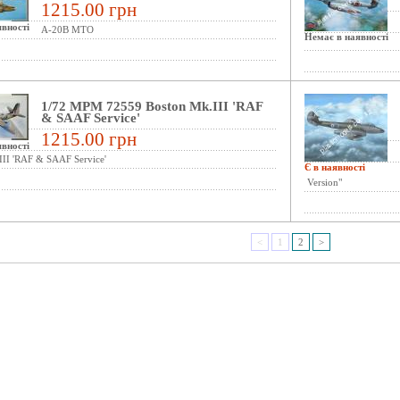
1215.00 грн
вності
A-20B MTO
Немає в наявності
1/72 MPM 72559 Boston Mk.III 'RAF
& SAAF Service'
1215.00 грн
вності
II 'RAF & SAAF Service'
Є в наявності
Version"
<
1
2
>