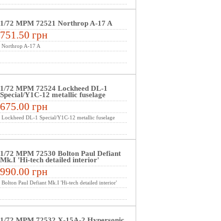
1/72 MPM 72521 Northrop A-17 A
751.50 грн
Northrop A-17 A
1/72 MPM 72524 Lockheed DL-1
Special/Y1C-12 metallic fuselage
675.00 грн
Lockheed DL-1 Special/Y1C-12 metallic fuselage
1/72 MPM 72530 Bolton Paul Defiant
Mk.I 'Hi-tech detailed interior'
990.00 грн
Bolton Paul Defiant Mk.I 'Hi-tech detailed interior'
1/72 MPM 72532 X-15A-2 Hypersonic