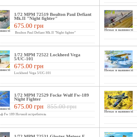
1/72 MPM 72519 Boulton Paul Defiant
Mk.II "Night fighter"
675.00 грн
Немає в наявності
вності
Boulton Paul Defiant Mk.II "Night fighter"
1/72 MPM 72522 Lockheed Vega
5/UC-101
675.00 грн
вності
Немає в наявності
Lockheed Vega 5/UC-101
1/72 MPM 72529 Focke Wulf Fw-189
Night Fighter
675.00 грн
855.00 грн
вності
Немає в наявності
ьф Fw 189 Ночной истребитель
1/72 MPM 72531 Gloster Meteor F