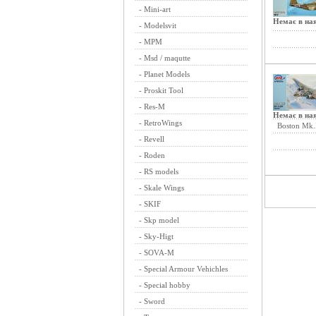
-
Mini-art
Немає в ная
-
Modelsvit
-
MPM
-
Msd / maqutte
-
Planet Models
-
Proskit Tool
-
Res-M
Немає в ная
-
RetroWings
Boston Mk.I
-
Revell
-
Roden
-
RS models
-
Skale Wings
-
SKIF
-
Skp model
-
Sky-Higt
-
SOVA-M
-
Special Armour Vehichles
-
Special hobby
-
Sword