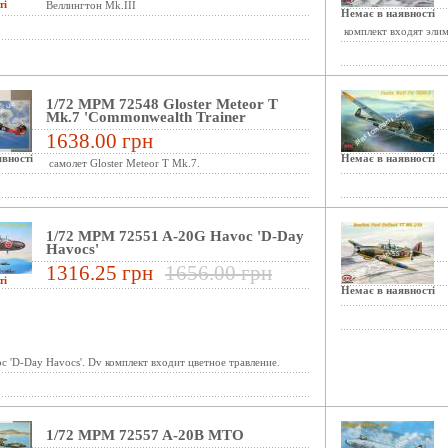
ті
Веллингтон Mk.III
Немає в наявності
комплект входят элим
1/72 MPM 72548 Gloster Meteor T
Mk.7 'Commonwealth Trainer
1638.00 грн
вності
Немає в наявності
самолет Gloster Meteor T Mk.7.
1/72 MPM 72551 A-20G Havoc 'D-Day
Havocs'
1316.25 грн
1656.00 грн
ті
Немає в наявності
 'D-Day Havocs'. Dv комплект входит цветное травление.
1/72 MPM 72557 A-20B MTO