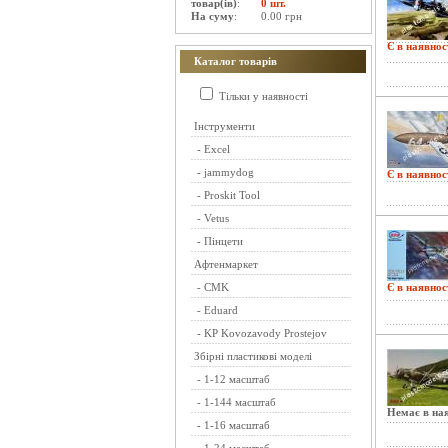
товар(ів)
:
0 шт.
На суму
:
0.00 грн
Є в наявнос
Каталог товарів
Тільки у наявності
Інструменти
-
Excel
-
jammydog
Є в наявнос
-
Proskit Tool
-
Vetus
-
Пінцети
Афтенмаркет
-
CMK
Є в наявнос
-
Eduard
-
KP Kovozavody Prostejov
Збірні пластикові моделі
-
1-12 масштаб
-
1-144 масштаб
Немає в ная
-
1-16 масштаб