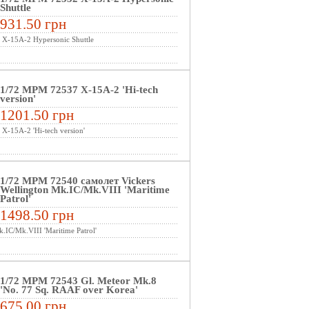
Shuttle
931.50 грн
X-15A-2 Hypersonic Shuttle
1/72 MPM 72537 X-15A-2 'Hi-tech
version'
1201.50 грн
X-15A-2 'Hi-tech version'
1/72 MPM 72540 самолет Vickers
Wellington Mk.IC/Mk.VIII 'Maritime
Patrol'
1498.50 грн
.IC/Mk.VIII 'Maritime Patrol'
1/72 MPM 72543 Gl. Meteor Mk.8
'No. 77 Sq. RAAF over Korea'
675.00 грн