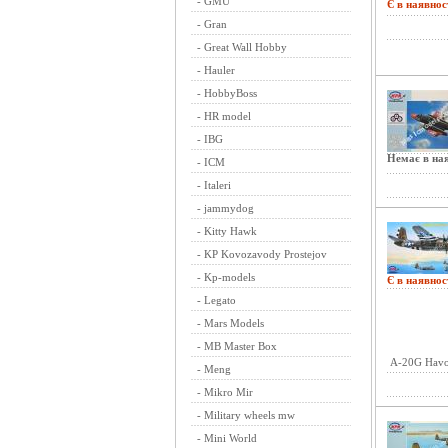
-
GMU
Є в наявнос
-
Gran
-
Great Wall Hobby
-
Hauler
-
HobbyBoss
-
HR model
-
IBG
Немає в ная
-
ICM
-
Italeri
-
jammydog
-
Kitty Hawk
-
KP Kovozavody Prostejov
-
Kp-models
Є в наявнос
-
Legato
-
Mars Models
-
MB Master Box
A-20G Havoc
-
Meng
-
Mikro Mir
-
Military wheels mw
-
Mini World