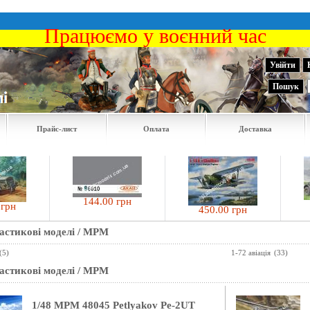
Працюємо у воєнний час
Увійти
Пошук
Прайс-лист
Оплата
Доставка
144.00 грн
3694
450.00 грн
ластикові моделі
/
MPM
(5)
1-72 авіація
(33)
ластикові моделі
/
MPM
1/48 MPM 48045 Petlyakov Pe-2UT