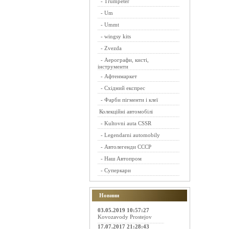
-
Trumpeter
-
Um
-
Ummt
-
wingsy kits
-
Zvezda
-
Аерографи, кисті,
інструменти
-
Афтенмаркет
-
Східний експрес
-
Фарби пігменти і клеї
Колекційні автомобілі
-
Kultovni auta CSSR
-
Legendarni automobily
-
Автолегенди СССР
-
Наш Автопром
-
Суперкари
Новини
03.05.2019 10:57:27
Kovozavody Prostejov
17.07.2017 21:28:43