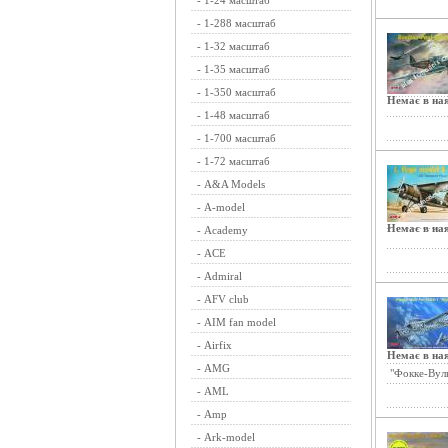
-
1-24 масштаб
-
1-288 масштаб
-
1-32 масштаб
-
1-35 масштаб
-
1-350 масштаб
Немає в ная
-
1-48 масштаб
-
1-700 масштаб
-
1-72 масштаб
-
A&A Models
-
A-model
Немає в ная
-
Academy
-
ACE
-
Admiral
-
AFV club
-
AIM fan model
-
Airfix
Немає в ная
-
AMG
"Фокке-Вул
-
AML
-
Amp
-
Ark-model