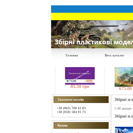
Головна
Весь каталог
85.50 грн
675.00 грн
658.00 грн
Збірні п
Замовити онлайн
+38 (063) 780 43 83
1-48 авіація
+38 (050) 584 91 73
Збірні п
Кошик