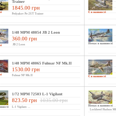
Trainer
1845.00 грн
ті
Є в наявності
Petlyakov Pe-2UT Trainer
1/48 MPM 48054 JB 2 Loon
360.00 грн
Немає в наявності
JB 2 Loon
ті
1/48 MPM 48065 Fulmar NF Mk.II
1530.00 грн
ті
Fulmar NF Mk.II
Є в наявності
1/72 MPM 72503 L-1 Vigilant
823.50 грн
1035.00 грн
Немає в наявності
вності
L-1 Vigilant. ...
Lockheed Hudson Mk.I