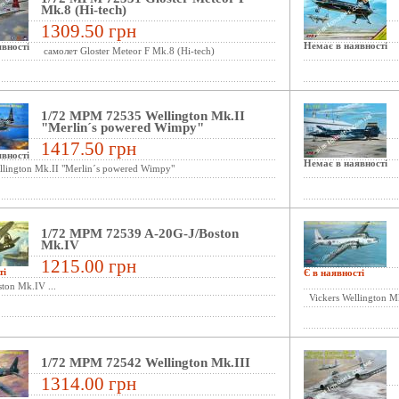
Mk.8 (Hi-tech)
1309.50 грн
Немає в наявності
вності
самолет Gloster Meteor F Mk.8 (Hi-tech)
1/72 MPM 72535 Wellington Mk.II
"Merlin´s powered Wimpy"
1417.50 грн
вності
Немає в наявності
lington Mk.II "Merlin´s powered Wimpy"
1/72 MPM 72539 A-20G-J/Boston
Mk.IV
1215.00 грн
ті
Є в наявності
ton Mk.IV ...
Vickers Wellington Mk
1/72 MPM 72542 Wellington Mk.III
1314.00 грн