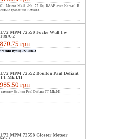
Gl. Meteor Mk.8 \'No. 77 Sq. RAAF over Korea\'. В
енты с травления и смолы. ...
1/72 MPM 72550 Focke Wulf Fw
189A-2
870.75 грн
"Фокке Вульф Fw 189a-2
1/72 MPM 72552 Boulton Paul Defiant
TT Mk.I/II
985.50 грн
самолет Boulton Paul Defiant TT Mk.I/II.
1/72 MPM 72558 Gloster Meteor