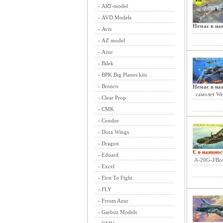
-
ART-model
-
AVD Models
Немає в ная
-
Avis
-
AZ model
-
Azur
-
Bilek
-
BPK Big Planes kits
-
Bronco
Немає в ная
самолет Wel
-
Clear Prop
-
CMK
-
Condor
-
Dora Wings
-
Dragon
Є в наявнос
-
Eduard
A-20G-J/Bos
-
Excel
-
First To Fight
-
FLY
-
Frrom Azur
-
Garbuz Models