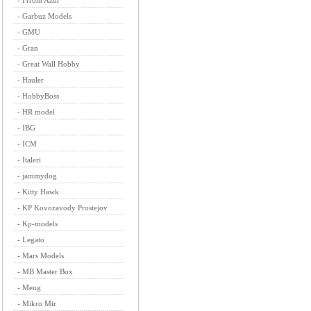
-
Frrom Azur
-
Garbuz Models
-
GMU
-
Gran
-
Great Wall Hobby
-
Hauler
-
HobbyBoss
-
HR model
-
IBG
-
ICM
-
Italeri
-
jammydog
-
Kitty Hawk
-
KP Kovozavody Prostejov
-
Kp-models
-
Legato
-
Mars Models
-
MB Master Box
-
Meng
-
Mikro Mir