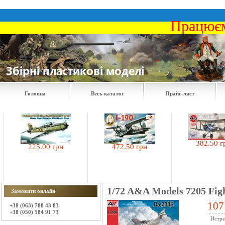
Працюєм
Головна
Весь каталог
Прайс-лист
382.50 грн
225.00 грн
472.50 грн
1/72 A&A Models 7205 Figh
Замовити онлайн
107
+38 (063) 780 43 83
+38 (050) 584 91 73
Истре