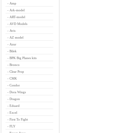
-
Amp
-
Ark-model
-
ART-model
-
AVD Models
-
Avis
-
AZ model
-
Azur
-
Bilek
-
BPK Big Planes kits
-
Bronco
-
Clear Prop
-
CMK
-
Condor
-
Dora Wings
-
Dragon
-
Eduard
-
Excel
-
First To Fight
-
FLY