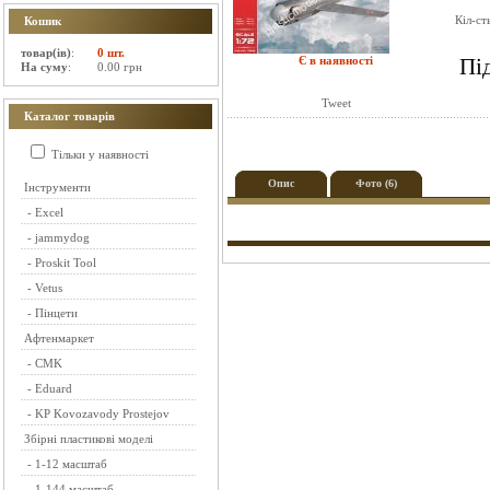
Кіл-ст
Кошик
товар(ів)
:
0 шт.
Є в наявності
Пі
На суму
:
0.00 грн
Tweet
Каталог товарів
Тільки у наявності
Опис
Фото (6)
Інструменти
-
Excel
-
jammydog
-
Proskit Tool
-
Vetus
-
Пінцети
Афтенмаркет
-
CMK
-
Eduard
-
KP Kovozavody Prostejov
Збірні пластикові моделі
-
1-12 масштаб
-
1-144 масштаб