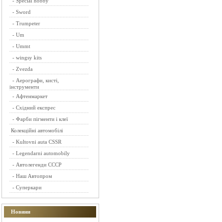
-
Special hobby
-
Sword
-
Trumpeter
-
Um
-
Ummt
-
wingsy kits
-
Zvezda
-
Аерографи, кисті,
інструменти
-
Афтенмаркет
-
Східний експрес
-
Фарби пігменти і клеї
Колекційні автомобілі
-
Kultovni auta CSSR
-
Legendarni automobily
-
Автолегенди СССР
-
Наш Автопром
-
Суперкари
Новини