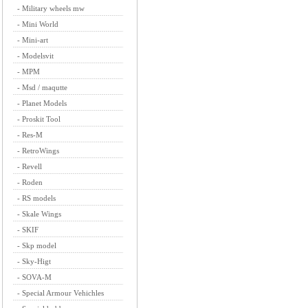
-
Military wheels mw
-
Mini World
-
Mini-art
-
Modelsvit
-
MPM
-
Msd / maqutte
-
Planet Models
-
Proskit Tool
-
Res-M
-
RetroWings
-
Revell
-
Roden
-
RS models
-
Skale Wings
-
SKIF
-
Skp model
-
Sky-Higt
-
SOVA-M
-
Special Armour Vehichles