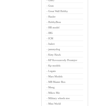
-
GMU
-
Gran
-
Great Wall Hobby
-
Hauler
-
HobbyBoss
-
HR model
-
IBG
-
ICM
-
Italeri
-
jammydog
-
Kitty Hawk
-
KP Kovozavody Prostejov
-
Kp-models
-
Legato
-
Mars Models
-
MB Master Box
-
Meng
-
Mikro Mir
-
Military wheels mw
-
Mini World