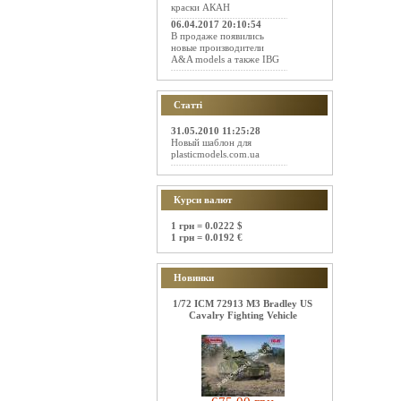
краски АКАН
06.04.2017 20:10:54
В продаже появились
новые производители
A&A models а также IBG
Статті
31.05.2010 11:25:28
Новый шаблон для
plasticmodels.com.ua
Курси валют
1 грн = 0.0222 $
1 грн = 0.0192 €
Новинки
1/72 ICM 72913 M3 Bradley US
Cavalry Fighting Vehicle