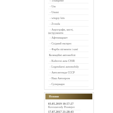
-
Trumpeter
-
Um
-
Ummt
-
wingsy kits
-
Zvezda
-
Аерографи, кисті,
інструменти
-
Афтенмаркет
-
Східний експрес
-
Фарби пігменти і клеї
Колекційні автомобілі
-
Kultovni auta CSSR
-
Legendarni automobily
-
Автолегенди СССР
-
Наш Автопром
-
Суперкари
Новини
03.05.2019 10:57:27
Kovozavody Prostejov
17.07.2017 21:28:43