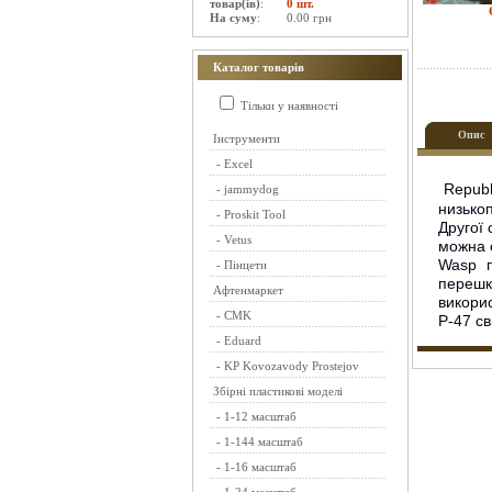
товар(ів)
:
0 шт.
На суму
:
0.00 грн
Каталог товарів
Тільки у наявності
Опис
Інструменти
-
Excel
Republ
-
jammydog
низько
-
Proskit Tool
Другої 
-
Vetus
можна о
Wasp п
-
Пінцети
перешк
Афтенмаркет
викорис
-
CMK
P-47 св
-
Eduard
-
KP Kovozavody Prostejov
Збірні пластикові моделі
-
1-12 масштаб
-
1-144 масштаб
-
1-16 масштаб