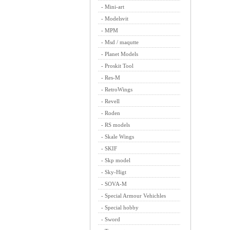
-
Mini-art
-
Modelsvit
-
MPM
-
Msd / maqutte
-
Planet Models
-
Proskit Tool
-
Res-M
-
RetroWings
-
Revell
-
Roden
-
RS models
-
Skale Wings
-
SKIF
-
Skp model
-
Sky-Higt
-
SOVA-M
-
Special Armour Vehichles
-
Special hobby
-
Sword