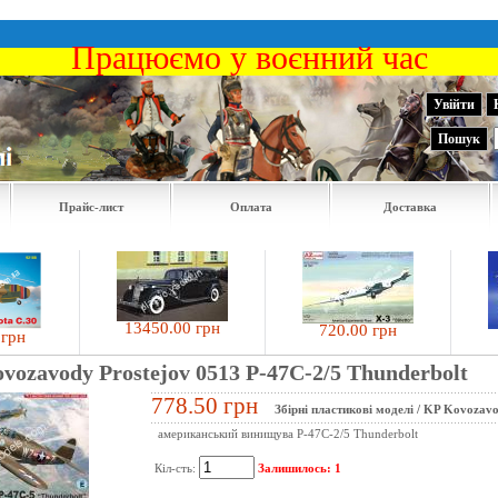
Працюємо у воєнний час
Увійти
Пошук
Прайс-лист
Оплата
Доставка
13450.00 грн
720.00 грн
14
н
ovozavody Prostejov 0513 P-47C-2/5 Thunderbolt
778.50 грн
Збірні пластикові моделі
/
KP Kovozavo
американський винищува P-47C-2/5 Thunderbolt
Кіл-сть:
Залишилось: 1