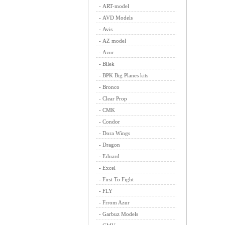
-
ART-model
-
AVD Models
-
Avis
-
AZ model
-
Azur
-
Bilek
-
BPK Big Planes kits
-
Bronco
-
Clear Prop
-
CMK
-
Condor
-
Dora Wings
-
Dragon
-
Eduard
-
Excel
-
First To Fight
-
FLY
-
Frrom Azur
-
Garbuz Models