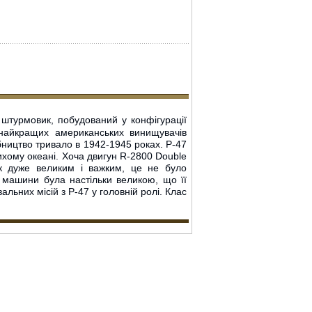
штурмовик, побудований у конфігурації
найкращих американських винищувачів
обництво тривало в 1942-1945 роках. P-47
ихому океані. Хоча двигун R-2800 Double
ак дуже великим і важким, це не було
 машини була настільки великою, що її
льних місій з P-47 у головній ролі. Клас