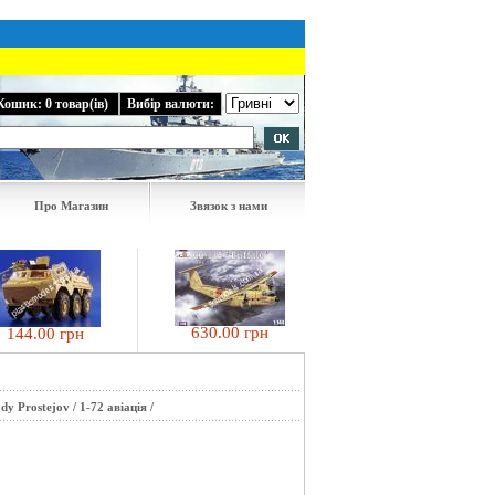
Кошик: 0 товар(ів)
Вибір валюти:
Про Магазин
Звязок з нами
405.00 грн
630.00 грн
4.00 грн
dy Prostejov
/
1-72 авіація
/