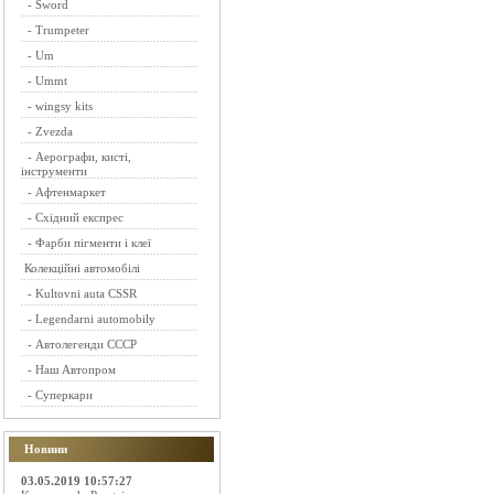
-
Sword
-
Trumpeter
-
Um
-
Ummt
-
wingsy kits
-
Zvezda
-
Аерографи, кисті,
інструменти
-
Афтенмаркет
-
Східний експрес
-
Фарби пігменти і клеї
Колекційні автомобілі
-
Kultovni auta CSSR
-
Legendarni automobily
-
Автолегенди СССР
-
Наш Автопром
-
Суперкари
Новини
03.05.2019 10:57:27