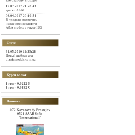
Kovozavody Prostejov
17.07.2017 21:28:43
краски АКАН
06.04.2017 20:10:54
В продаже появились
новые производители
A&A models а также IBG
Статті
31.05.2010 11:25:28
Новый шаблон для
plasticmodels.com.ua
Курси валют
1 грн = 0.0222 $
1 грн = 0.0192 €
Новинки
1/72 Kovozavody Prostejov
0521 SAAB Safir
"International"