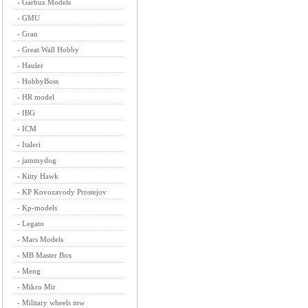
-
Garbuz Models
-
GMU
-
Gran
-
Great Wall Hobby
-
Hauler
-
HobbyBoss
-
HR model
-
IBG
-
ICM
-
Italeri
-
jammydog
-
Kitty Hawk
-
KP Kovozavody Prostejov
-
Kp-models
-
Legato
-
Mars Models
-
MB Master Box
-
Meng
-
Mikro Mir
-
Military wheels mw