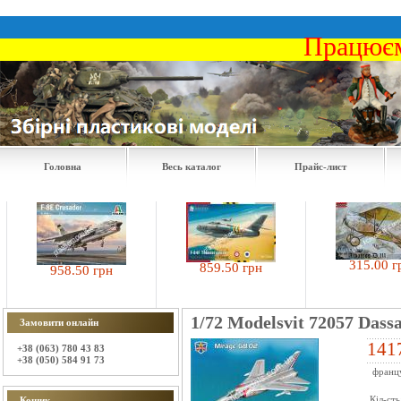
Працюєм
Головна
Весь каталог
Прайс-лист
315.00 грн
859.50 грн
958.50 грн
1/72 Modelsvit 72057 Dass
Замовити онлайн
141
+38 (063) 780 43 83
+38 (050) 584 91 73
францу
Кіл-сть
Кошик