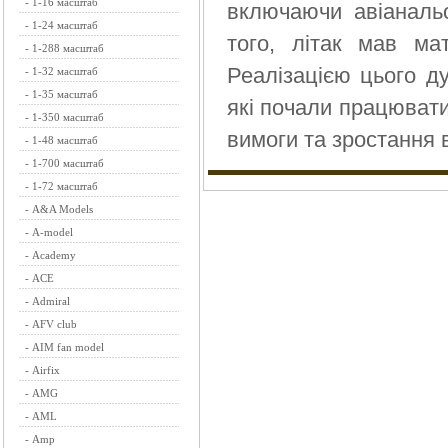
-
1-16 масштаб
включаючи авіанальо
-
1-24 масштаб
того, літак мав ма
-
1-288 масштаб
Реалізацією цього д
-
1-32 масштаб
-
1-35 масштаб
які почали працювати 
-
1-350 масштаб
вимоги та зростання 
-
1-48 масштаб
-
1-700 масштаб
-
1-72 масштаб
-
A&A Models
-
A-model
-
Academy
-
ACE
-
Admiral
-
AFV club
-
AIM fan model
-
Airfix
-
AMG
-
AML
-
Amp