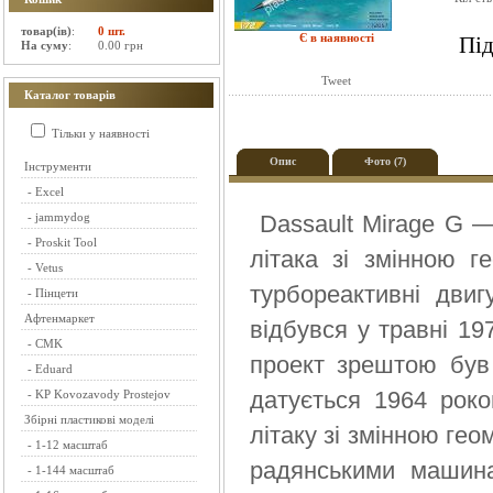
товар(ів)
:
0 шт.
Є в наявності
Під
На суму
:
0.00 грн
Tweet
Каталог товарів
Тільки у наявності
Опис
Фото (7)
Інструменти
-
Excel
-
jammydog
Dassault Mirage G —
-
Proskit Tool
літака зі змінною г
-
Vetus
турбореактивні дви
-
Пінцети
Афтенмаркет
відбувся у травні 19
-
CMK
проект зрештою був 
-
Eduard
датується 1964 роко
-
KP Kovozavody Prostejov
Збірні пластикові моделі
літаку зі змінною ге
-
1-12 масштаб
радянськими машина
-
1-144 масштаб