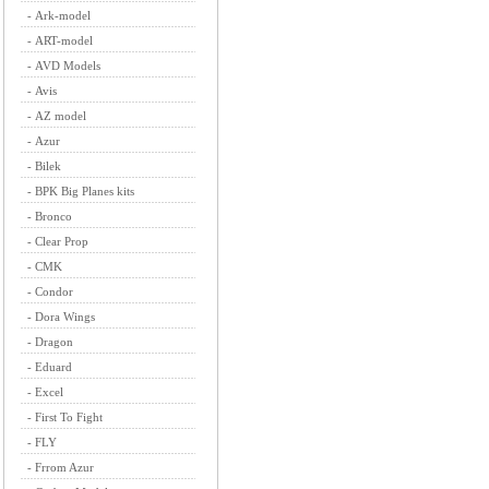
-
Ark-model
-
ART-model
-
AVD Models
-
Avis
-
AZ model
-
Azur
-
Bilek
-
BPK Big Planes kits
-
Bronco
-
Clear Prop
-
CMK
-
Condor
-
Dora Wings
-
Dragon
-
Eduard
-
Excel
-
First To Fight
-
FLY
-
Frrom Azur