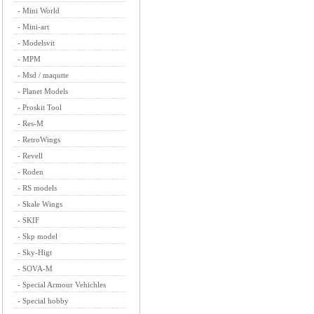
-
Mini World
-
Mini-art
-
Modelsvit
-
MPM
-
Msd / maqutte
-
Planet Models
-
Proskit Tool
-
Res-M
-
RetroWings
-
Revell
-
Roden
-
RS models
-
Skale Wings
-
SKIF
-
Skp model
-
Sky-Higt
-
SOVA-M
-
Special Armour Vehichles
-
Special hobby