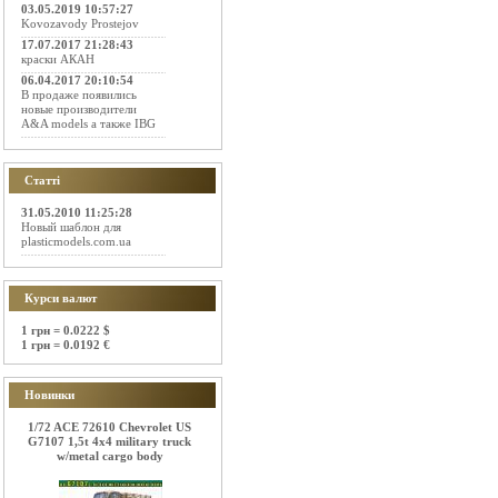
03.05.2019 10:57:27
Kovozavody Prostejov
17.07.2017 21:28:43
краски АКАН
06.04.2017 20:10:54
В продаже появились
новые производители
A&A models а также IBG
Статті
31.05.2010 11:25:28
Новый шаблон для
plasticmodels.com.ua
Курси валют
1 грн = 0.0222 $
1 грн = 0.0192 €
Новинки
1/72 ACE 72610 Chevrolet US
G7107 1,5t 4x4 military truck
w/metal cargo body