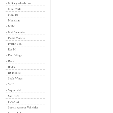
-
Military wheels mw
-
Mini World
-
Mini-art
-
Modelsvit
-
MPM
-
Msd / maqutte
-
Planet Models
-
Proskit Tool
-
Res-M
-
RetroWings
-
Revell
-
Roden
-
RS models
-
Skale Wings
-
SKIF
-
Skp model
-
Sky-Higt
-
SOVA-M
-
Special Armour Vehichles