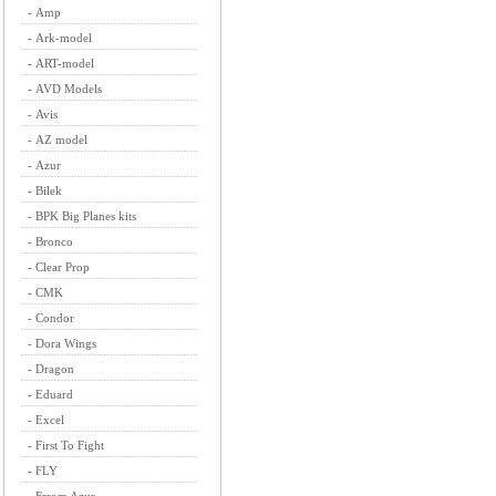
-
Amp
-
Ark-model
-
ART-model
-
AVD Models
-
Avis
-
AZ model
-
Azur
-
Bilek
-
BPK Big Planes kits
-
Bronco
-
Clear Prop
-
CMK
-
Condor
-
Dora Wings
-
Dragon
-
Eduard
-
Excel
-
First To Fight
-
FLY