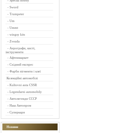
-
Special hobby
-
Sword
-
Trumpeter
-
Um
-
Ummt
-
wingsy kits
-
Zvezda
-
Аерографи, кисті,
інструменти
-
Афтенмаркет
-
Східний експрес
-
Фарби пігменти і клеї
Колекційні автомобілі
-
Kultovni auta CSSR
-
Legendarni automobily
-
Автолегенди СССР
-
Наш Автопром
-
Суперкари
Новини