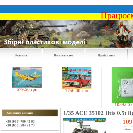
Працюєм
Головна
Весь каталог
Прайс-лист
679.50 грн
1750.00 грн
1089.00 грн
1/35 ACE 35102 Iltis 0.5t l
Замовити онлайн
109
+38 (063) 780 43 83
+38 (050) 584 91 73
німець