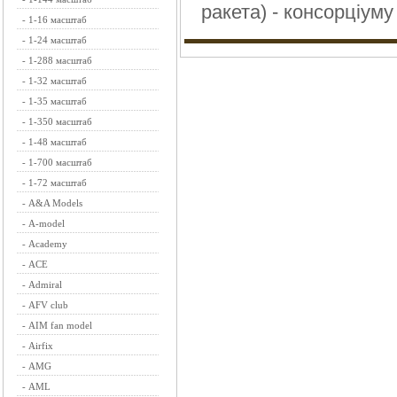
ракета) - консорціуму
-
1-16 масштаб
-
1-24 масштаб
-
1-288 масштаб
-
1-32 масштаб
-
1-35 масштаб
-
1-350 масштаб
-
1-48 масштаб
-
1-700 масштаб
-
1-72 масштаб
-
A&A Models
-
A-model
-
Academy
-
ACE
-
Admiral
-
AFV club
-
AIM fan model
-
Airfix
-
AMG
-
AML