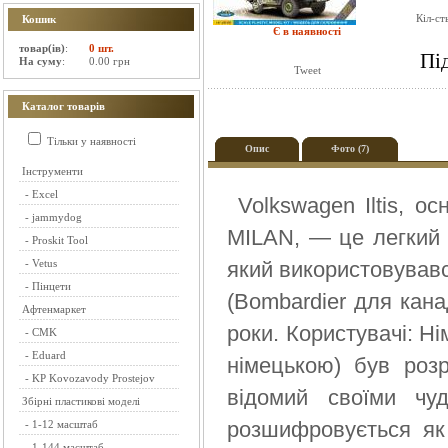
Кіл-ст
Кошик
Є в наявності
товар(ів)
:
0 шт.
Пі
На суму
:
0.00 грн
Tweet
Каталог товарів
Тільки у наявності
Опис
Фото (7)
Інструменти
-
Excel
Volkswagen Iltis, о
-
jammydog
MILAN, — це легкий 
-
Proskit Tool
-
Vetus
який використовував
-
Пінцети
(Bombardier для канад
Афтенмаркет
роки. Користувачі: Ні
-
CMK
-
Eduard
німецькою) був роз
-
KP Kovozavody Prostejov
відомий своїми чу
Збірні пластикові моделі
розшифровується як 
-
1-12 масштаб
-
1-144 масштаб