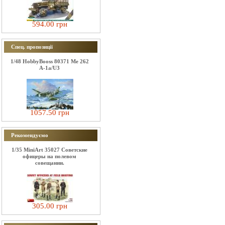
594.00 грн
Спец. пропозиції
1/48 HobbyBooss 80371 Me 262
A-1a/U3
1057.50 грн
Рекомендуємо
1/35 MiniArt 35027 Советские
офицеры на полевом
совещании.
305.00 грн