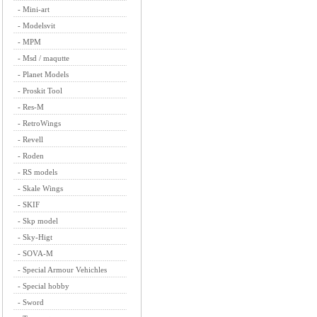
-
Mini-art
-
Modelsvit
-
MPM
-
Msd / maqutte
-
Planet Models
-
Proskit Tool
-
Res-M
-
RetroWings
-
Revell
-
Roden
-
RS models
-
Skale Wings
-
SKIF
-
Skp model
-
Sky-Higt
-
SOVA-M
-
Special Armour Vehichles
-
Special hobby
-
Sword