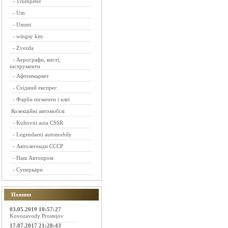
-
Trumpeter
-
Um
-
Ummt
-
wingsy kits
-
Zvezda
-
Аерографи, кисті,
інструменти
-
Афтенмаркет
-
Східний експрес
-
Фарби пігменти і клеї
Колекційні автомобілі
-
Kultovni auta CSSR
-
Legendarni automobily
-
Автолегенди СССР
-
Наш Автопром
-
Суперкари
Новини
03.05.2019 10:57:27
Kovozavody Prostejov
17.07.2017 21:28:43