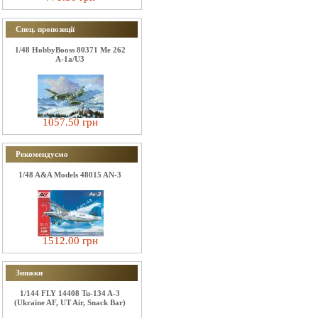
Спец. пропозиції
1/48 HobbyBooss 80371 Me 262
A-1a/U3
1057.50 грн
Рекомендуємо
1/48 A&A Models 48015 AN-3
1512.00 грн
Знижки
1/144 FLY 14408 Tu-134 A-3
(Ukraine AF, UT Air, Snack Bar)