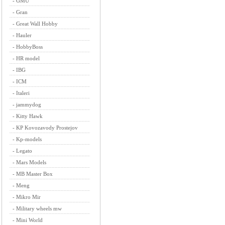
-
GMU
-
Gran
-
Great Wall Hobby
-
Hauler
-
HobbyBoss
-
HR model
-
IBG
-
ICM
-
Italeri
-
jammydog
-
Kitty Hawk
-
KP Kovozavody Prostejov
-
Kp-models
-
Legato
-
Mars Models
-
MB Master Box
-
Meng
-
Mikro Mir
-
Military wheels mw
-
Mini World