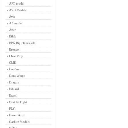
-
ART-model
-
AVD Models
-
Avis
-
AZ model
-
Azur
-
Bilek
-
BPK Big Planes kits
-
Bronco
-
Clear Prop
-
CMK
-
Condor
-
Dora Wings
-
Dragon
-
Eduard
-
Excel
-
First To Fight
-
FLY
-
Frrom Azur
-
Garbuz Models