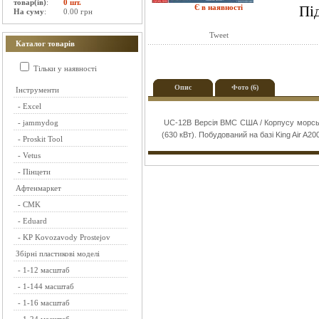
товар(ів)
:
0 шт.
Є в наявності
Пі
На суму
:
0.00 грн
Tweet
Каталог товарів
Тільки у наявності
Опис
Фото (6)
Інструменти
-
Excel
-
jammydog
UC-12B Версія ВМС США / Корпусу морськ
(630 кВт). Побудований на базі King Air A20
-
Proskit Tool
-
Vetus
-
Пінцети
Афтенмаркет
-
CMK
-
Eduard
-
KP Kovozavody Prostejov
Збірні пластикові моделі
-
1-12 масштаб
-
1-144 масштаб
-
1-16 масштаб