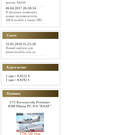
краски АКАН
06.04.2017 20:10:54
В продаже появились
новые производители
A&A models а также IBG
Статті
31.05.2010 11:25:28
Новый шаблон для
plasticmodels.com.ua
Курси валют
1 грн = 0.0222 $
1 грн = 0.0192 €
Новинки
1/72 Kovozavody Prostejov
0508 Pilatus PC-9/A "RAAF"
778.50 грн