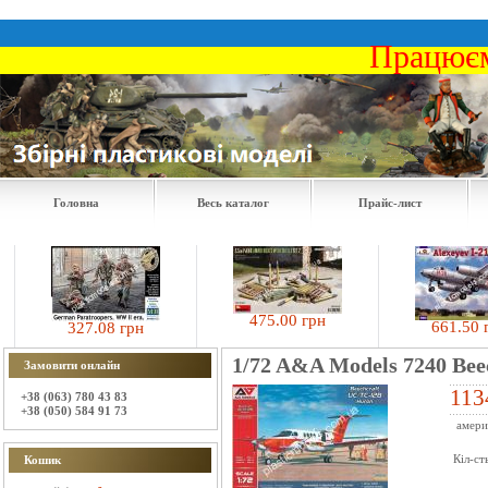
Працюєм
Головна
Весь каталог
Прайс-лист
475.00 грн
661.50 грн
327.08 грн
1/72 A&A Models 7240 Be
Замовити онлайн
113
+38 (063) 780 43 83
+38 (050) 584 91 73
амери
Кіл-ст
Кошик