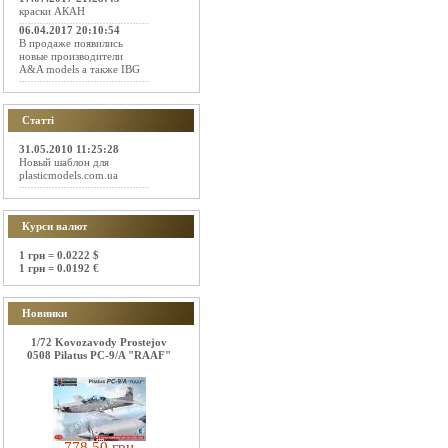
краски АКАН
06.04.2017 20:10:54
В продаже появились
новые производители
A&A models а также IBG
Статті
31.05.2010 11:25:28
Новый шаблон для
plasticmodels.com.ua
Курси валют
1 грн = 0.0222 $
1 грн = 0.0192 €
Новинки
1/72 Kovozavody Prostejov
0508 Pilatus PC-9/A "RAAF"
778.50 грн