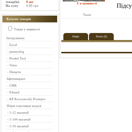
товар(ів)
:
0 шт.
Є в наявності
Підсу
На суму
:
0.00 грн
Tweet
Каталог товарів
Тільки у наявності
Опис
Фото (5)
Інструменти
-
Excel
-
jammydog
-
Proskit Tool
-
Vetus
-
Пінцети
Афтенмаркет
-
CMK
-
Eduard
-
KP Kovozavody Prostejov
Збірні пластикові моделі
-
1-12 масштаб
-
1-144 масштаб
-
1-16 масштаб