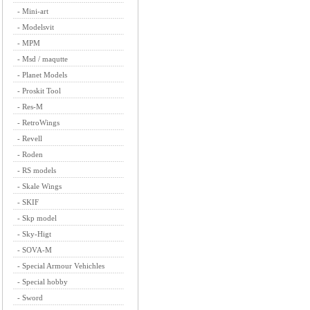
-
Mini-art
-
Modelsvit
-
MPM
-
Msd / maqutte
-
Planet Models
-
Proskit Tool
-
Res-M
-
RetroWings
-
Revell
-
Roden
-
RS models
-
Skale Wings
-
SKIF
-
Skp model
-
Sky-Higt
-
SOVA-M
-
Special Armour Vehichles
-
Special hobby
-
Sword