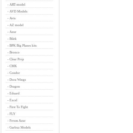
-
ART-model
-
AVD Models
-
Avis
-
AZ model
-
Azur
-
Bilek
-
BPK Big Planes kits
-
Bronco
-
Clear Prop
-
CMK
-
Condor
-
Dora Wings
-
Dragon
-
Eduard
-
Excel
-
First To Fight
-
FLY
-
Frrom Azur
-
Garbuz Models