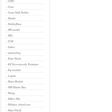
-
GMU
-
Gran
-
Great Wall Hobby
-
Hauler
-
HobbyBoss
-
HR model
-
IBG
-
ICM
-
Italeri
-
jammydog
-
Kitty Hawk
-
KP Kovozavody Prostejov
-
Kp-models
-
Legato
-
Mars Models
-
MB Master Box
-
Meng
-
Mikro Mir
-
Military wheels mw
-
Mini World