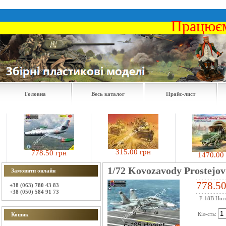
Працюєм
Головна
Весь каталог
Прайс-лист
315.00 грн
778.50 грн
1470.00 грн
1/72 Kovozavody Prostejov
Замовити онлайн
778.50
+38 (063) 780 43 83
+38 (050) 584 91 73
F-18B Horn
Кіл-сть:
Кошик