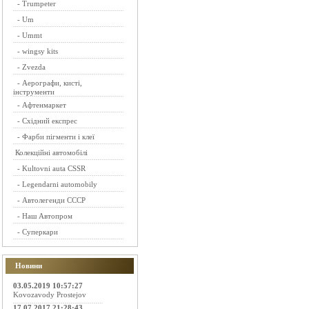
-
Trumpeter
-
Um
-
Ummt
-
wingsy kits
-
Zvezda
-
Аерографи, кисті,
інструменти
-
Афтенмаркет
-
Східний експрес
-
Фарби пігменти і клеї
Колекційні автомобілі
-
Kultovni auta CSSR
-
Legendarni automobily
-
Автолегенди СССР
-
Наш Автопром
-
Суперкари
Новини
03.05.2019 10:57:27
Kovozavody Prostejov
17.07.2017 21:28:43