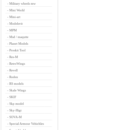
-
Military wheels mw
-
Mini World
-
Mini-art
-
Modelsvit
-
MPM
-
Msd / maqutte
-
Planet Models
-
Proskit Tool
-
Res-M
-
RetroWings
-
Revell
-
Roden
-
RS models
-
Skale Wings
-
SKIF
-
Skp model
-
Sky-Higt
-
SOVA-M
-
Special Armour Vehichles