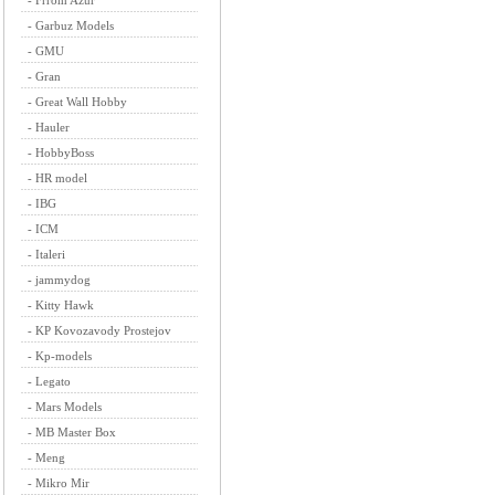
-
Frrom Azur
-
Garbuz Models
-
GMU
-
Gran
-
Great Wall Hobby
-
Hauler
-
HobbyBoss
-
HR model
-
IBG
-
ICM
-
Italeri
-
jammydog
-
Kitty Hawk
-
KP Kovozavody Prostejov
-
Kp-models
-
Legato
-
Mars Models
-
MB Master Box
-
Meng
-
Mikro Mir