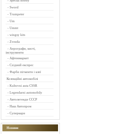
-
Special hobby
-
Sword
-
Trumpeter
-
Um
-
Ummt
-
wingsy kits
-
Zvezda
-
Аерографи, кисті,
інструменти
-
Афтенмаркет
-
Східний експрес
-
Фарби пігменти і клеї
Колекційні автомобілі
-
Kultovni auta CSSR
-
Legendarni automobily
-
Автолегенди СССР
-
Наш Автопром
-
Суперкари
Новини