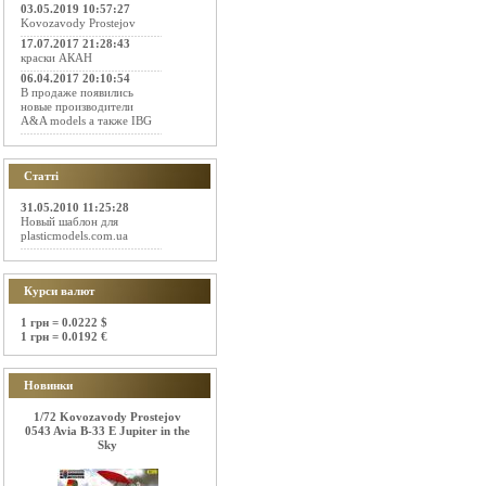
03.05.2019 10:57:27
Kovozavody Prostejov
17.07.2017 21:28:43
краски АКАН
06.04.2017 20:10:54
В продаже появились
новые производители
A&A models а также IBG
Статті
31.05.2010 11:25:28
Новый шаблон для
plasticmodels.com.ua
Курси валют
1 грн = 0.0222 $
1 грн = 0.0192 €
Новинки
1/72 Kovozavody Prostejov
0543 Avia B-33 E Jupiter in the
Sky