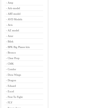
-
Amp
-
Ark-model
-
ART-model
-
AVD Models
-
Avis
-
AZ model
-
Azur
-
Bilek
-
BPK Big Planes kits
-
Bronco
-
Clear Prop
-
CMK
-
Condor
-
Dora Wings
-
Dragon
-
Eduard
-
Excel
-
First To Fight
-
FLY