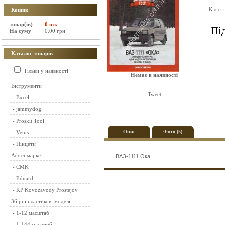
Кіл-ст
Кошик
товар(ів)
:
0 шт.
Пі
На суму
:
0.00 грн
Каталог товарів
Тільки у наявності
Немає в наявності
Інструменти
Tweet
-
Excel
-
jammydog
-
Proskit Tool
Опис
Фото (5)
-
Vetus
-
Пінцети
Афтенмаркет
ВАЗ-1111 Ока
-
CMK
-
Eduard
-
KP Kovozavody Prostejov
Збірні пластикові моделі
-
1-12 масштаб
-
1-144 масштаб