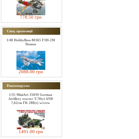
778.50 грн
Спец. пропозиції
1/48 HobbyBoss 80365 F3H-2M
Demon
2088.00 грн
Рекомендуємо
1/35 MiniArt 35039 German
Artillery tractor T-70(r) AND
7,62cm FK 288(r) w/crew
1491.00 грн