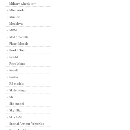
-
Military wheels mw
-
Mini World
-
Mini-art
-
Modelsvit
-
MPM
-
Msd / maqutte
-
Planet Models
-
Proskit Tool
-
Res-M
-
RetroWings
-
Revell
-
Roden
-
RS models
-
Skale Wings
-
SKIF
-
Skp model
-
Sky-Higt
-
SOVA-M
-
Special Armour Vehichles