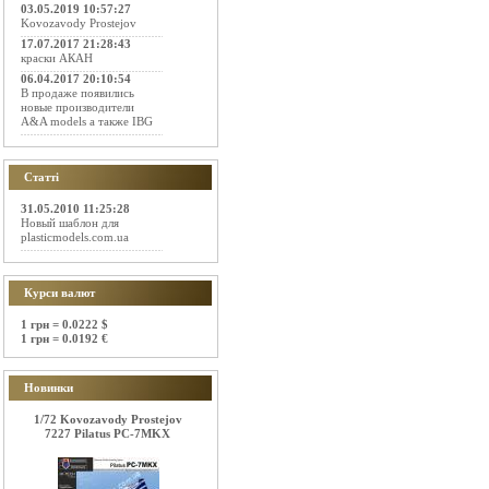
03.05.2019 10:57:27
Kovozavody Prostejov
17.07.2017 21:28:43
краски АКАН
06.04.2017 20:10:54
В продаже появились
новые производители
A&A models а также IBG
Статті
31.05.2010 11:25:28
Новый шаблон для
plasticmodels.com.ua
Курси валют
1 грн = 0.0222 $
1 грн = 0.0192 €
Новинки
1/72 Kovozavody Prostejov
7227 Pilatus PC-7MKX