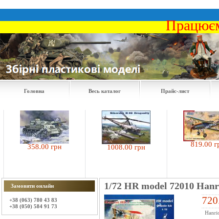
Працюєм
Головна
Весь каталог
Прайс-лист
819.00 грн
358.00 грн
1008.00 грн
1/72 HR model 72010 Hanri
Замовити онлайн
720
+38 (063) 780 43 83
+38 (050) 584 91 73
Hanrio