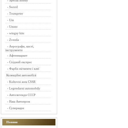
-
Special hobby
-
Sword
-
Trumpeter
-
Um
-
Ummt
-
wingsy kits
-
Zvezda
-
Аерографи, кисті,
інструменти
-
Афтенмаркет
-
Східний експрес
-
Фарби пігменти і клеї
Колекційні автомобілі
-
Kultovni auta CSSR
-
Legendarni automobily
-
Автолегенди СССР
-
Наш Автопром
-
Суперкари
Новини