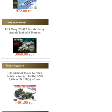
972.00 грн
Спец. пропозиції
1/35 Meng TS-002 British Heavy
Assault Tank A39 Tortoise
3060.00 грн
Рекомендуємо
1/35 MiniArt 35039 German
Artillery tractor T-70(r) AND
7,62cm FK 288(r) w/crew
1491.00 грн