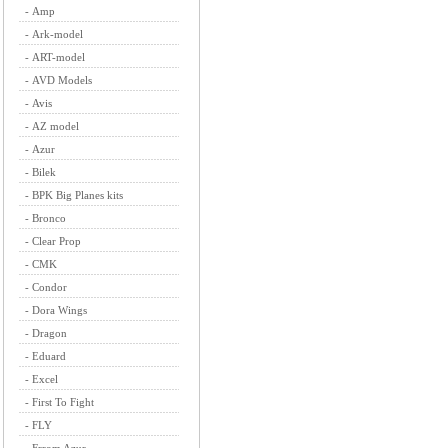
-
Amp
-
Ark-model
-
ART-model
-
AVD Models
-
Avis
-
AZ model
-
Azur
-
Bilek
-
BPK Big Planes kits
-
Bronco
-
Clear Prop
-
CMK
-
Condor
-
Dora Wings
-
Dragon
-
Eduard
-
Excel
-
First To Fight
-
FLY