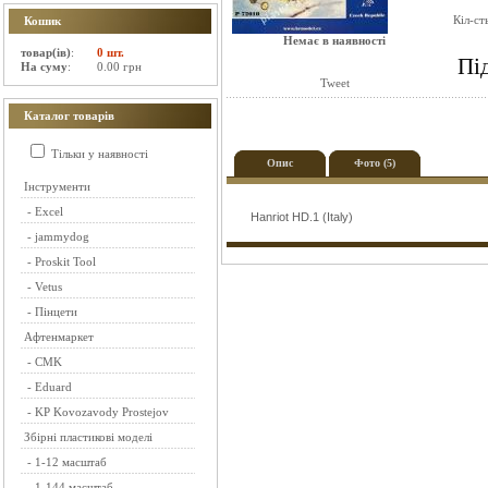
Кіл-ст
Кошик
Немає в наявності
товар(ів)
:
0 шт.
Пі
На суму
:
0.00 грн
Tweet
Каталог товарів
Тільки у наявності
Опис
Фото (5)
Інструменти
-
Excel
Hanriot HD.1 (Italy)
-
jammydog
-
Proskit Tool
-
Vetus
-
Пінцети
Афтенмаркет
-
CMK
-
Eduard
-
KP Kovozavody Prostejov
Збірні пластикові моделі
-
1-12 масштаб
-
1-144 масштаб