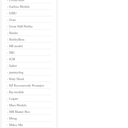
-
Frrom Azur
-
Garbuz Models
-
GMU
-
Gran
-
Great Wall Hobby
-
Hauler
-
HobbyBoss
-
HR model
-
IBG
-
ICM
-
Italeri
-
jammydog
-
Kitty Hawk
-
KP Kovozavody Prostejov
-
Kp-models
-
Legato
-
Mars Models
-
MB Master Box
-
Meng
-
Mikro Mir