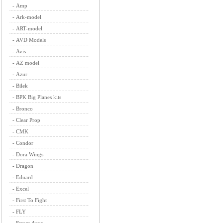
-
Amp
-
Ark-model
-
ART-model
-
AVD Models
-
Avis
-
AZ model
-
Azur
-
Bilek
-
BPK Big Planes kits
-
Bronco
-
Clear Prop
-
CMK
-
Condor
-
Dora Wings
-
Dragon
-
Eduard
-
Excel
-
First To Fight
-
FLY