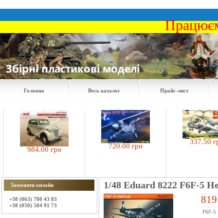
Працюєм
Головна
Весь каталог
Прайс-лист
337.50 грн
720.00 грн
984.00 грн
1/48 Eduard 8222 F6F-5 He
Замовити онлайн
819
+38 (063) 780 43 83
+38 (050) 584 91 73
F6F-5 