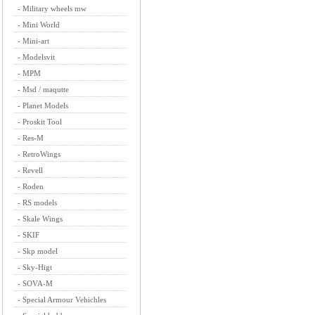
-
Military wheels mw
-
Mini World
-
Mini-art
-
Modelsvit
-
MPM
-
Msd / maqutte
-
Planet Models
-
Proskit Tool
-
Res-M
-
RetroWings
-
Revell
-
Roden
-
RS models
-
Skale Wings
-
SKIF
-
Skp model
-
Sky-Higt
-
SOVA-M
-
Special Armour Vehichles