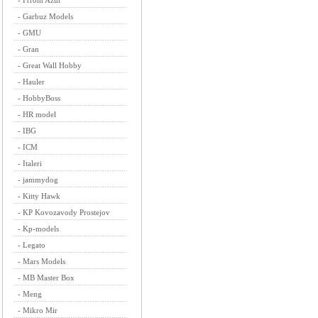
-
Frrom Azur
-
Garbuz Models
-
GMU
-
Gran
-
Great Wall Hobby
-
Hauler
-
HobbyBoss
-
HR model
-
IBG
-
ICM
-
Italeri
-
jammydog
-
Kitty Hawk
-
KP Kovozavody Prostejov
-
Kp-models
-
Legato
-
Mars Models
-
MB Master Box
-
Meng
-
Mikro Mir