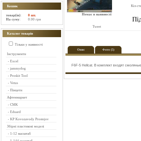
Кіл-ст
Кошик
Немає в наявності
товар(ів)
:
0 шт.
Пі
На суму
:
0.00 грн
Tweet
Каталог товарів
Тільки у наявності
Опис
Фото (5)
Інструменти
-
Excel
F6F-5 Hellcat. В комплект входят смоляны
-
jammydog
-
Proskit Tool
-
Vetus
-
Пінцети
Афтенмаркет
-
CMK
-
Eduard
-
KP Kovozavody Prostejov
Збірні пластикові моделі
-
1-12 масштаб
-
1-144 масштаб