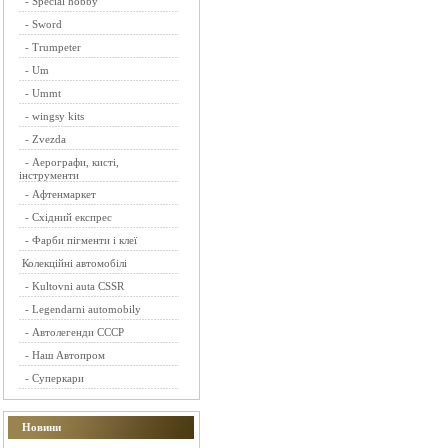
-
Special hobby
-
Sword
-
Trumpeter
-
Um
-
Ummt
-
wingsy kits
-
Zvezda
-
Аерографи, кисті,
інструменти
-
Афтенмаркет
-
Східний експрес
-
Фарби пігменти і клеї
Колекційні автомобілі
-
Kultovni auta CSSR
-
Legendarni automobily
-
Автолегенди СССР
-
Наш Автопром
-
Суперкари
Новини