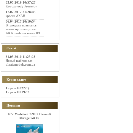
03.05.2019 10:57:27
Kovozavody Prostejov
17.07.2017 21:28:43
краски АКАН
06.04.2017 20:10:54
В продаже появились
новые производители
A&A models а также IBG
Статті
31.05.2010 11:25:28
Новый шаблон для
plasticmodels.com.ua
Курси валют
1 грн = 0.0222 $
1 грн = 0.0192 €
Новинки
1/72 Modelsvit 72057 Dassault
Mirage G8 02