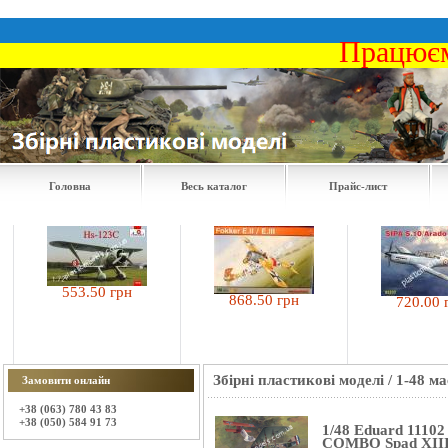
Працюєм
Головна
Весь каталог
Прайс-лист
553.50 грн
868.50 грн
720.00 грн
Збірні пластикові моделі
/
1-48 м
Замовити онлайн
+38 (063) 780 43 83
+38 (050) 584 91 73
1/48 Eduard 1110
COMBO Spad XIII 