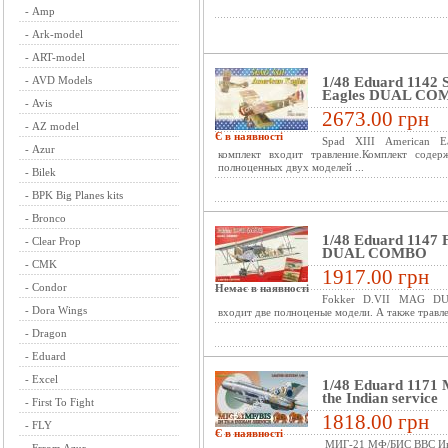
-
Amp
-
Ark-model
-
ART-model
-
AVD Models
1/48 Eduard 1142 
Eagles DUAL CO
-
Avis
2673.00 грн
-
AZ model
Є в наявності
Spad XIII American
-
Azur
комплект входит травление.Комплект соде
полноценных двух моделей ...
-
Bilek
-
BPK Big Planes kits
-
Bronco
1/48 Eduard 1147
-
Clear Prop
DUAL COMBO
-
CMK
1917.00 грн
-
Condor
Немає в наявності
Fokker D.VII MAG D
-
Dora Wings
входит две полноценые модели. А также травлен
-
Dragon
-
Eduard
-
Excel
1/48 Eduard 1171 
the Indian service
-
First To Fight
1818.00 грн
-
FLY
Є в наявності
МИГ-21 МФ/БИС ВВС И