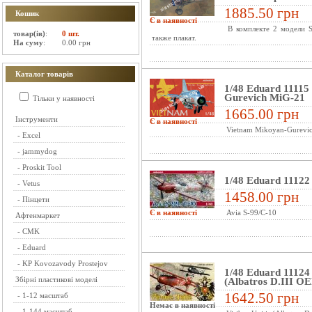
1885.50 грн
Кошик
Є в наявності
В комплекте 2 модели S
товар(ів)
:
0 шт.
также плакат.
На суму
:
0.00 грн
Каталог товарів
1/48 Eduard 11115
Gurevich MiG-21
Тільки у наявності
1665.00 грн
Інструменти
Є в наявності
Vietnam Mikoyan-Gurevi
-
Excel
-
jammydog
-
Proskit Tool
1/48 Eduard 11122
-
Vetus
1458.00 грн
-
Пінцети
Є в наявності
Avia S-99/C-10
Афтенмаркет
-
CMK
-
Eduard
-
KP Kovozavody Prostejov
1/48 Eduard 11124 
Збірні пластикові моделі
(Albatros D.III O
1642.50 грн
-
1-12 масштаб
Немає в наявності
-
1-144 масштаб