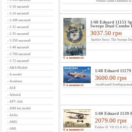
Viribus Unitis (Albatros 
-
1-16 масштаб
-
1-24 масштаб
-
1-288 масштаб
1/48 Eduard 11153 Spi
Sweeps Dual Combo L
-
1-32 масштаб
3037.50 грн
-
1-35 масштаб
Spitfire Story: The Sweeps D
-
1-350 масштаб
-
1-48 масштаб
-
1-700 масштаб
Є в наявності
-
1-72 масштаб
-
A&A Models
1/48 Eduard 11179
-
A-model
3600.00 грн
-
Academy
італійський бомбардувал
Є в наявності
-
ACE
-
Admiral
-
AFV club
-
AIM fan model
1/48 Eduard 1139 
-
Airfix
2079.00 грн
-
AMG
Fokker D. VII (O.A.W.) - 
-
AML
Є в наявності