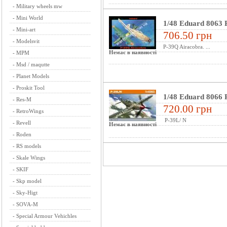
-
Military wheels mw
-
Mini World
1/48 Eduard 8063 
-
Mini-art
706.50 грн
-
Modelsvit
P-39Q Airacobra. ...
Немає в наявності
-
MPM
-
Msd / maqutte
-
Planet Models
-
Proskit Tool
1/48 Eduard 8066 
-
Res-M
720.00 грн
-
RetroWings
P-39L/ N
-
Revell
Немає в наявності
-
Roden
-
RS models
-
Skale Wings
-
SKIF
-
Skp model
-
Sky-Higt
-
SOVA-M
-
Special Armour Vehichles