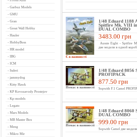
-
Frrom Azur
-
Garbuz Models
-
GMU
1/48 Eduard 1188 A
-
Gran
Spitfire Mk. VIII i
-
Great Wall Hobby
DUAL COMBO
3483.00 грн
-
Hauler
-
HobbyBoss
Aussie Eight - Spitfire 
две модели в одной коро
-
HR model
-
IBG
Є в наявності
-
ICM
1/48 Eduard 8056 
-
Italeri
PROFIPACK
-
jammydog
877.50 грн
-
Kitty Hawk
Немає в наявності
Sopwith F.1 Camel PROFIP
-
KP Kovozavody Prostejov
-
Kp-models
-
Legato
1/48 Eduard 8060 
-
Mars Models
DUAL COMBO
-
MB Master Box
999.00 грн
Немає в наявності
-
Meng
Sopwith Camel две модели
-
Mikro Mir