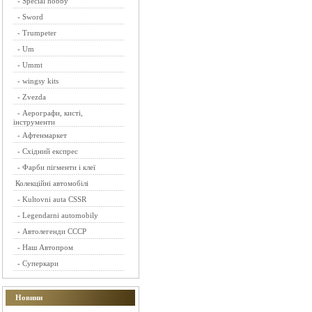
-
Special hobby
-
Sword
-
Trumpeter
-
Um
-
Ummt
-
wingsy kits
-
Zvezda
-
Аерографи, кисті,
інструменти
-
Афтенмаркет
-
Східний експрес
-
Фарби пігменти і клеї
Колекційні автомобілі
-
Kultovni auta CSSR
-
Legendarni automobily
-
Автолегенди СССР
-
Наш Автопром
-
Суперкари
Новини