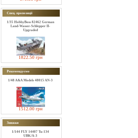
Спец. пропозиції
1/35 HobbyBoss 82462 German
Land-Wasser-Schlepper II-
Upgraded
1822.50 грн
Рекомендуємо
1/48 A&A Models 48015 AN-3
1512.00 грн
Знижки
1/144 FLY 14407 Tu-134
UBK/A-3