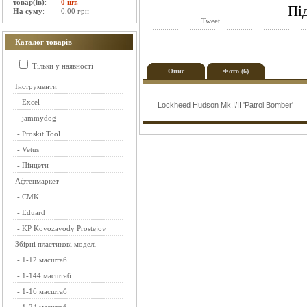
товар(ів)
:
0 шт.
Пі
На суму
:
0.00 грн
Tweet
Каталог товарів
Тільки у наявності
Опис
Фото (6)
Інструменти
-
Excel
Lockheed Hudson Mk.I/II 'Patrol Bomber'
-
jammydog
-
Proskit Tool
-
Vetus
-
Пінцети
Афтенмаркет
-
CMK
-
Eduard
-
KP Kovozavody Prostejov
Збірні пластикові моделі
-
1-12 масштаб
-
1-144 масштаб
-
1-16 масштаб