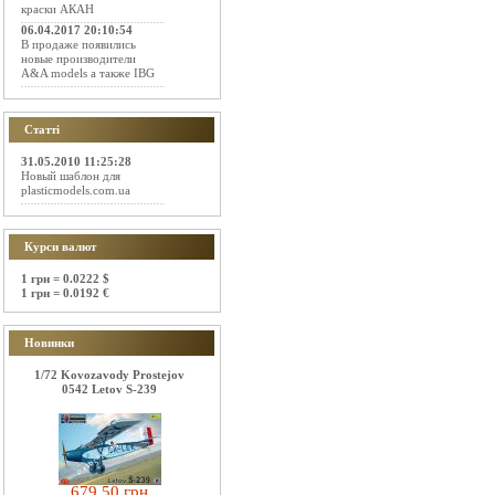
краски АКАН
06.04.2017 20:10:54
В продаже появились
новые производители
A&A models а также IBG
Статті
31.05.2010 11:25:28
Новый шаблон для
plasticmodels.com.ua
Курси валют
1 грн = 0.0222 $
1 грн = 0.0192 €
Новинки
1/72 Kovozavody Prostejov
0542 Letov S-239
679.50 грн