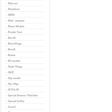
-
Mini-art
-
Modelsvit
-
MPM
-
Msd / maqutte
-
Planet Models
-
Proskit Tool
-
Res-M
-
RetroWings
-
Revell
-
Roden
-
RS models
-
Skale Wings
-
SKIF
-
Skp model
-
Sky-Higt
-
SOVA-M
-
Special Armour Vehichles
-
Special hobby
-
Sword