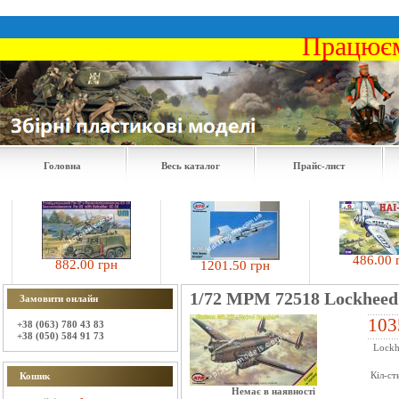
Працюєм
Головна
Весь каталог
Прайс-лист
486.00 грн
882.00 грн
1201.50 грн
1/72 MPM 72518 Lockheed 
Замовити онлайн
103
+38 (063) 780 43 83
+38 (050) 584 91 73
Lockhe
Кіл-ст
Кошик
Немає в наявності