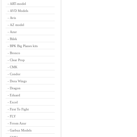
-
ART-model
-
AVD Models
-
Avis
-
AZ model
-
Azur
-
Bilek
-
BPK Big Planes kits
-
Bronco
-
Clear Prop
-
CMK
-
Condor
-
Dora Wings
-
Dragon
-
Eduard
-
Excel
-
First To Fight
-
FLY
-
Frrom Azur
-
Garbuz Models