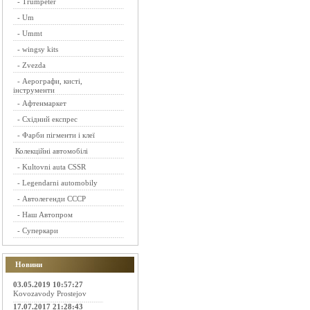
-
Trumpeter
-
Um
-
Ummt
-
wingsy kits
-
Zvezda
-
Аерографи, кисті,
інструменти
-
Афтенмаркет
-
Східний експрес
-
Фарби пігменти і клеї
Колекційні автомобілі
-
Kultovni auta CSSR
-
Legendarni automobily
-
Автолегенди СССР
-
Наш Автопром
-
Суперкари
Новини
03.05.2019 10:57:27
Kovozavody Prostejov
17.07.2017 21:28:43