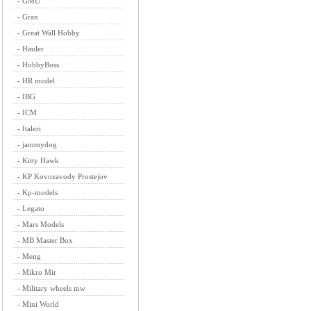
-
GMU
-
Gran
-
Great Wall Hobby
-
Hauler
-
HobbyBoss
-
HR model
-
IBG
-
ICM
-
Italeri
-
jammydog
-
Kitty Hawk
-
KP Kovozavody Prostejov
-
Kp-models
-
Legato
-
Mars Models
-
MB Master Box
-
Meng
-
Mikro Mir
-
Military wheels mw
-
Mini World