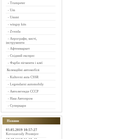
-
Trumpeter
-
Um
-
Ummt
-
wingsy kits
-
Zvezda
-
Аерографи, кисті,
інструменти
-
Афтенмаркет
-
Східний експрес
-
Фарби пігменти і клеї
Колекційні автомобілі
-
Kultovni auta CSSR
-
Legendarni automobily
-
Автолегенди СССР
-
Наш Автопром
-
Суперкари
Новини
03.05.2019 10:57:27
Kovozavody Prostejov