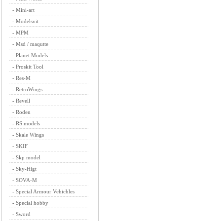
-
Mini-art
-
Modelsvit
-
MPM
-
Msd / maqutte
-
Planet Models
-
Proskit Tool
-
Res-M
-
RetroWings
-
Revell
-
Roden
-
RS models
-
Skale Wings
-
SKIF
-
Skp model
-
Sky-Higt
-
SOVA-M
-
Special Armour Vehichles
-
Special hobby
-
Sword