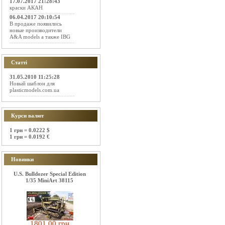
17.07.2017 21:28:43
краски АКАН
06.04.2017 20:10:54
В продаже появились
новые производители
A&A models а также IBG
Статті
31.05.2010 11:25:28
Новый шаблон для
plasticmodels.com.ua
Курси валют
1 грн = 0.0222 $
1 грн = 0.0192 €
Новинки
U.S. Bulldozer Special Edition
1/35 MiniArt 38115
1801.00 грн