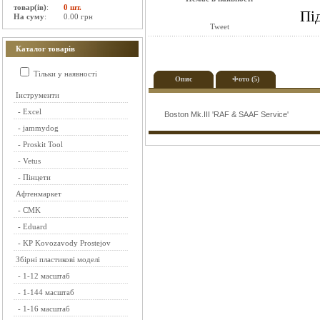
товар(ів)
:
0 шт.
Пі
На суму
:
0.00 грн
Tweet
Каталог товарів
Тільки у наявності
Опис
Фото (5)
Інструменти
-
Excel
Boston Mk.III 'RAF & SAAF Service'
-
jammydog
-
Proskit Tool
-
Vetus
-
Пінцети
Афтенмаркет
-
CMK
-
Eduard
-
KP Kovozavody Prostejov
Збірні пластикові моделі
-
1-12 масштаб
-
1-144 масштаб
-
1-16 масштаб