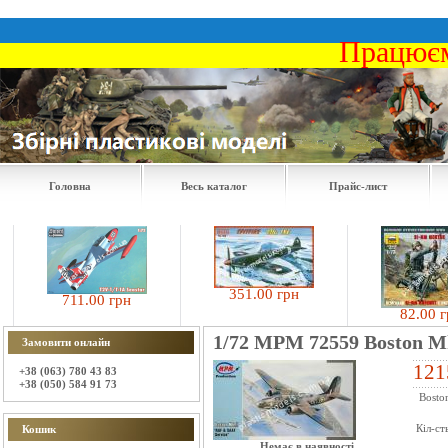
Працюєм
Головна
Весь каталог
Прайс-лист
351.00 грн
711.00 грн
82.00 грн
1/72 MPM 72559 Boston Mk
Замовити онлайн
121
+38 (063) 780 43 83
+38 (050) 584 91 73
Boston
Кіл-ст
Кошик
Немає в наявності