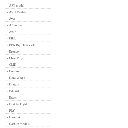
-
ART-model
-
AVD Models
-
Avis
-
AZ model
-
Azur
-
Bilek
-
BPK Big Planes kits
-
Bronco
-
Clear Prop
-
CMK
-
Condor
-
Dora Wings
-
Dragon
-
Eduard
-
Excel
-
First To Fight
-
FLY
-
Frrom Azur
-
Garbuz Models