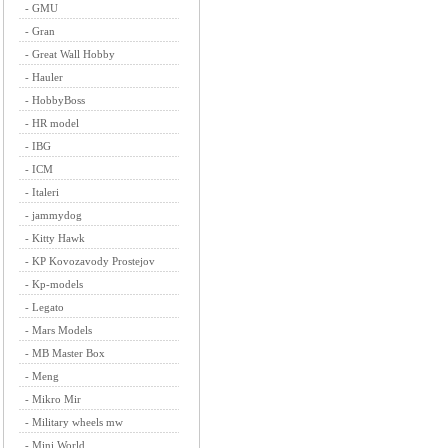
-
GMU
-
Gran
-
Great Wall Hobby
-
Hauler
-
HobbyBoss
-
HR model
-
IBG
-
ICM
-
Italeri
-
jammydog
-
Kitty Hawk
-
KP Kovozavody Prostejov
-
Kp-models
-
Legato
-
Mars Models
-
MB Master Box
-
Meng
-
Mikro Mir
-
Military wheels mw
-
Mini World