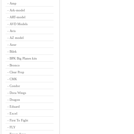
-
Amp
-
Ark-model
-
ART-model
-
AVD Models
-
Avis
-
AZ model
-
Azur
-
Bilek
-
BPK Big Planes kits
-
Bronco
-
Clear Prop
-
CMK
-
Condor
-
Dora Wings
-
Dragon
-
Eduard
-
Excel
-
First To Fight
-
FLY