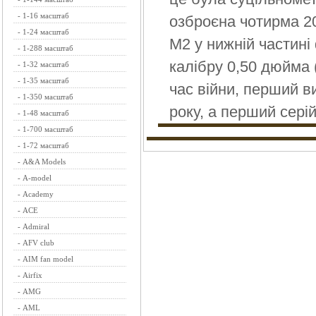
-
1-16 масштаб
озброєна чотирма 2
-
1-24 масштаб
M2 у нижній частин
-
1-288 масштаб
калібру 0,50 дюйма 
-
1-32 масштаб
-
1-35 масштаб
час війни, перший в
-
1-350 масштаб
року, а перший серій
-
1-48 масштаб
-
1-700 масштаб
-
1-72 масштаб
-
A&A Models
-
A-model
-
Academy
-
ACE
-
Admiral
-
AFV club
-
AIM fan model
-
Airfix
-
AMG
-
AML