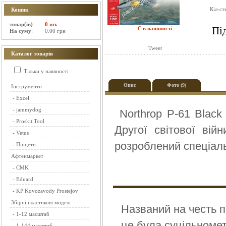
Кіл-ст
Кошик
товар(ів)
:
0 шт.
Пі
Є в наявності
На суму
:
0.00 грн
Tweet
Каталог товарів
Тільки у наявності
Опис
Фото (9)
Інструменти
-
Excel
-
jammydog
Northrop P-61 Blac
-
Proskit Tool
Другої світової ві
-
Vetus
розроблений спеціаль
-
Пінцети
Афтенмаркет
-
CMK
-
Eduard
-
KP Kovozavody Prostejov
Збірні пластикові моделі
Названий на честь п
-
1-12 масштаб
це була суцільномет
-
1-144 масштаб