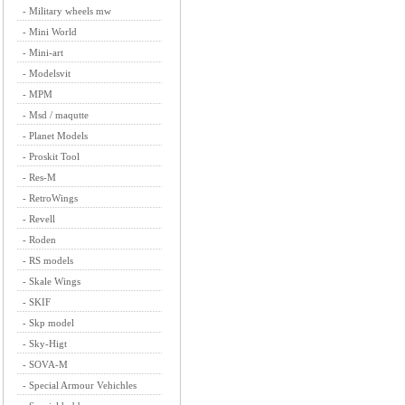
-
Military wheels mw
-
Mini World
-
Mini-art
-
Modelsvit
-
MPM
-
Msd / maqutte
-
Planet Models
-
Proskit Tool
-
Res-M
-
RetroWings
-
Revell
-
Roden
-
RS models
-
Skale Wings
-
SKIF
-
Skp model
-
Sky-Higt
-
SOVA-M
-
Special Armour Vehichles