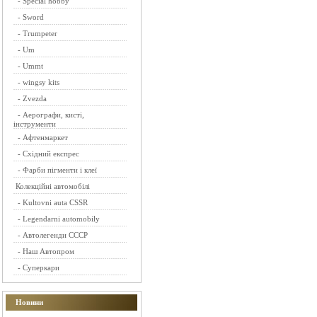
-
Special hobby
-
Sword
-
Trumpeter
-
Um
-
Ummt
-
wingsy kits
-
Zvezda
-
Аерографи, кисті,
інструменти
-
Афтенмаркет
-
Східний експрес
-
Фарби пігменти і клеї
Колекційні автомобілі
-
Kultovni auta CSSR
-
Legendarni automobily
-
Автолегенди СССР
-
Наш Автопром
-
Суперкари
Новини