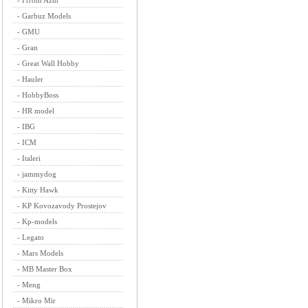
-
Frrom Azur
-
Garbuz Models
-
GMU
-
Gran
-
Great Wall Hobby
-
Hauler
-
HobbyBoss
-
HR model
-
IBG
-
ICM
-
Italeri
-
jammydog
-
Kitty Hawk
-
KP Kovozavody Prostejov
-
Kp-models
-
Legato
-
Mars Models
-
MB Master Box
-
Meng
-
Mikro Mir