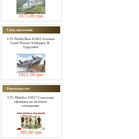
1071.00 грн
Спец. пропозиції
1/35 HobbyBoss 82462 German
Land-Wasser-Schlepper II-
Upgraded
1822.50 грн
Рекомендуємо
1/35 MiniArt 35027 Советские
офицеры на полевом
совещании.
305.00 грн