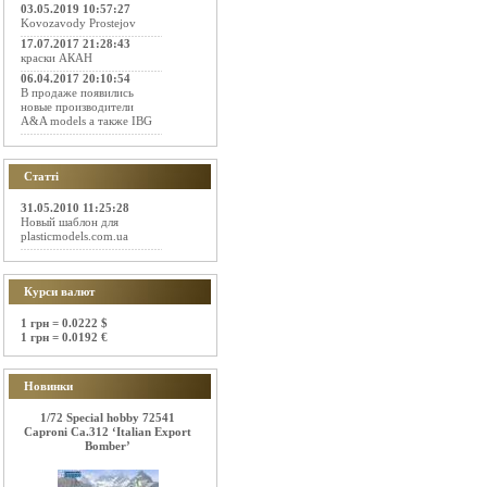
03.05.2019 10:57:27
Kovozavody Prostejov
17.07.2017 21:28:43
краски АКАН
06.04.2017 20:10:54
В продаже появились
новые производители
A&A models а также IBG
Статті
31.05.2010 11:25:28
Новый шаблон для
plasticmodels.com.ua
Курси валют
1 грн = 0.0222 $
1 грн = 0.0192 €
Новинки
1/72 Special hobby 72541
Caproni Ca.312 ‘Italian Export
Bomber’