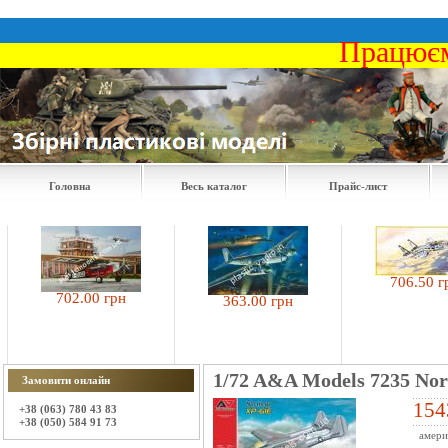
Працюєм
Головна
Весь каталог
Прайс-лист
706.50 грн
702.00 грн
363.00 грн
1/72 A&A Models 7235 Nor
Замовити онлайн
154
+38 (063) 780 43 83
+38 (050) 584 91 73
амери