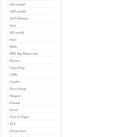
-
Ark-model
-
ART-model
-
AVD Models
-
Avis
-
AZ model
-
Azur
-
Bilek
-
BPK Big Planes kits
-
Bronco
-
Clear Prop
-
CMK
-
Condor
-
Dora Wings
-
Dragon
-
Eduard
-
Excel
-
First To Fight
-
FLY
-
Frrom Azur