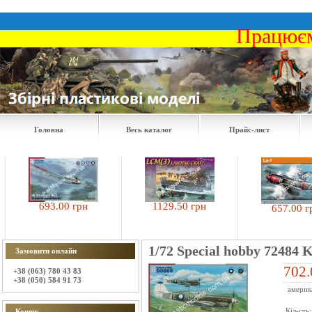
Працюєм
Головна
Весь каталог
Прайс-лист
693.00 грн
1129.50 грн
657.00 грн
1/72 Special hobby 72484 
Замовити онлайн
702.
+38 (063) 780 43 83
+38 (050) 584 91 73
америка
Кіл-сть
Кошик