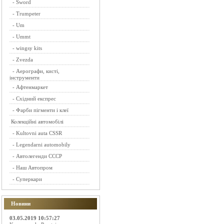
-
Sword
-
Trumpeter
-
Um
-
Ummt
-
wingsy kits
-
Zvezda
-
Аерографи, кисті,
інструменти
-
Афтенмаркет
-
Східний експрес
-
Фарби пігменти і клеї
Колекційні автомобілі
-
Kultovni auta CSSR
-
Legendarni automobily
-
Автолегенди СССР
-
Наш Автопром
-
Суперкари
Новини
03.05.2019 10:57:27