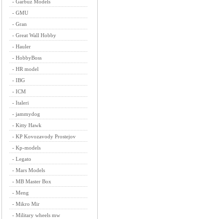
-
Garbuz Models
-
GMU
-
Gran
-
Great Wall Hobby
-
Hauler
-
HobbyBoss
-
HR model
-
IBG
-
ICM
-
Italeri
-
jammydog
-
Kitty Hawk
-
KP Kovozavody Prostejov
-
Kp-models
-
Legato
-
Mars Models
-
MB Master Box
-
Meng
-
Mikro Mir
-
Military wheels mw