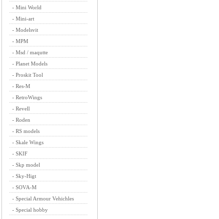
-
Mini World
-
Mini-art
-
Modelsvit
-
MPM
-
Msd / maqutte
-
Planet Models
-
Proskit Tool
-
Res-M
-
RetroWings
-
Revell
-
Roden
-
RS models
-
Skale Wings
-
SKIF
-
Skp model
-
Sky-Higt
-
SOVA-M
-
Special Armour Vehichles
-
Special hobby