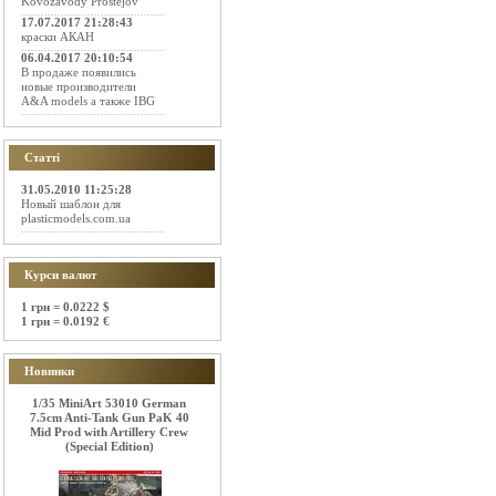
Kovozavody Prostejov
17.07.2017 21:28:43
краски АКАН
06.04.2017 20:10:54
В продаже появились
новые производители
A&A models а также IBG
Статті
31.05.2010 11:25:28
Новый шаблон для
plasticmodels.com.ua
Курси валют
1 грн = 0.0222 $
1 грн = 0.0192 €
Новинки
1/35 MiniArt 53010 German
7.5cm Anti-Tank Gun PaK 40
Mid Prod with Artillery Crew
(Special Edition)