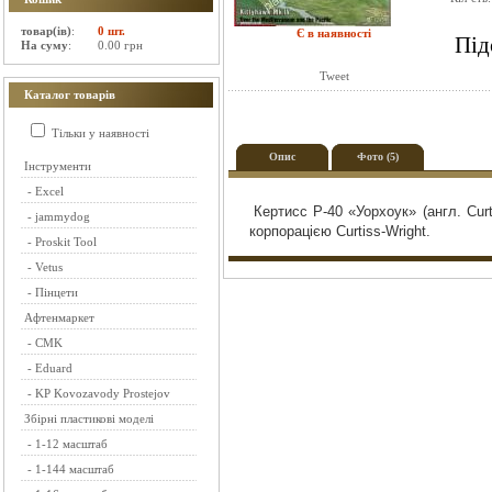
товар(ів)
:
0 шт.
Є в наявності
Під
На суму
:
0.00 грн
Tweet
Каталог товарів
Тільки у наявності
Опис
Фото (5)
Інструменти
-
Excel
Кертисс P-40 «Уорхоук» (англ. Cur
-
jammydog
корпорацією Curtiss-Wright.
-
Proskit Tool
-
Vetus
-
Пінцети
Афтенмаркет
-
CMK
-
Eduard
-
KP Kovozavody Prostejov
Збірні пластикові моделі
-
1-12 масштаб
-
1-144 масштаб