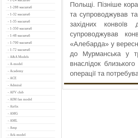
-
1-24 масштаб
Польщі. Пізніше кор
-
1-288 масштаб
та супроводжував та
-
1-32 масштаб
-
1-35 масштаб
західних конвоїв 
-
1-350 масштаб
супроводжував кон
-
1-48 масштаб
«Алебарда» у вересні
-
1-700 масштаб
-
1-72 масштаб
до Мурманська у т
-
A&A Models
внаслідок близького
-
A-model
-
Academy
операції та потребув
-
ACE
-
Admiral
-
AFV club
-
AIM fan model
-
Airfix
-
AMG
-
AML
-
Amp
-
Ark-model