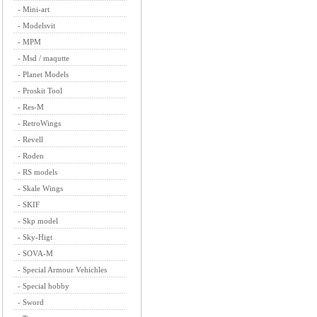
-
Mini-art
-
Modelsvit
-
MPM
-
Msd / maqutte
-
Planet Models
-
Proskit Tool
-
Res-M
-
RetroWings
-
Revell
-
Roden
-
RS models
-
Skale Wings
-
SKIF
-
Skp model
-
Sky-Higt
-
SOVA-M
-
Special Armour Vehichles
-
Special hobby
-
Sword