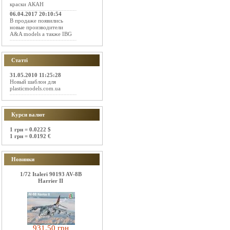
краски АКАН
06.04.2017 20:10:54
В продаже появились
новые производители
A&A models а также IBG
Статті
31.05.2010 11:25:28
Новый шаблон для
plasticmodels.com.ua
Курси валют
1 грн = 0.0222 $
1 грн = 0.0192 €
Новинки
1/72 Italeri 90193 AV-8B
Harrier II
931.50 грн