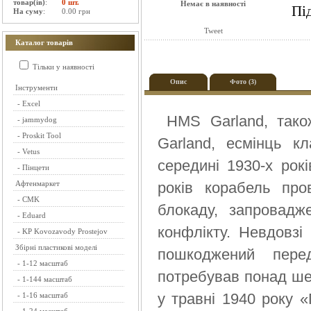
товар(ів)
:
0 шт.
Немає в наявності
Пі
На суму
:
0.00 грн
Tweet
Каталог товарів
Тільки у наявності
Опис
Фото (3)
Інструменти
-
Excel
HMS Garland, тако
-
jammydog
-
Proskit Tool
Garland, есмінць к
-
Vetus
середині 1930-х рокі
-
Пінцети
Афтенмаркет
років корабель про
-
CMK
блокаду, запровадж
-
Eduard
конфлікту. Невдовзі 
-
KP Kovozavody Prostejov
Збірні пластикові моделі
пошкоджений пере
-
1-12 масштаб
потребував понад ше
-
1-144 масштаб
у травні 1940 року 
-
1-16 масштаб