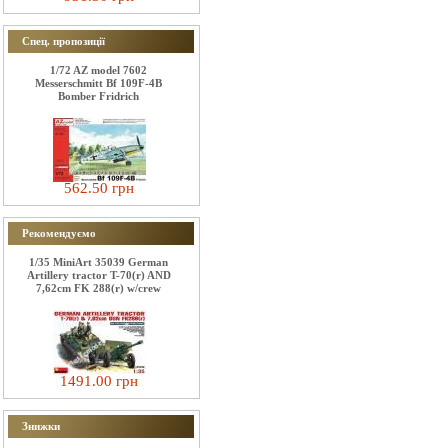
Спец. пропозиції
1/72 AZ model 7602
Messerschmitt Bf 109F-4B
Bomber Fridrich
562.50 грн
Рекомендуємо
1/35 MiniArt 35039 German
Artillery tractor T-70(r) AND
7,62cm FK 288(r) w/crew
1491.00 грн
Знижки