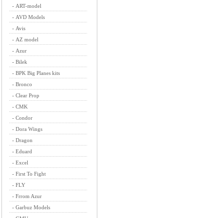
-
ART-model
-
AVD Models
-
Avis
-
AZ model
-
Azur
-
Bilek
-
BPK Big Planes kits
-
Bronco
-
Clear Prop
-
CMK
-
Condor
-
Dora Wings
-
Dragon
-
Eduard
-
Excel
-
First To Fight
-
FLY
-
Frrom Azur
-
Garbuz Models