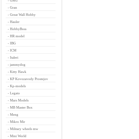
-
GMU
-
Gran
-
Great Wall Hobby
-
Hauler
-
HobbyBoss
-
HR model
-
IBG
-
ICM
-
Italeri
-
jammydog
-
Kitty Hawk
-
KP Kovozavody Prostejov
-
Kp-models
-
Legato
-
Mars Models
-
MB Master Box
-
Meng
-
Mikro Mir
-
Military wheels mw
-
Mini World