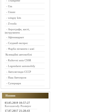
-
Trumpeter
-
Um
-
Ummt
-
wingsy kits
-
Zvezda
-
Аерографи, кисті,
інструменти
-
Афтенмаркет
-
Східний експрес
-
Фарби пігменти і клеї
Колекційні автомобілі
-
Kultovni auta CSSR
-
Legendarni automobily
-
Автолегенди СССР
-
Наш Автопром
-
Суперкари
Новини
03.05.2019 10:57:27
Kovozavody Prostejov
17.07.2017 21:28:43