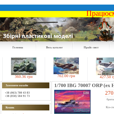
Працюєм
Головна
Весь каталог
Прайс-лист
702.00 грн
360.36 грн
427.50 грн
1/700 IBG 70007 ORP (ex H
Замовити онлайн
270
+38 (063) 780 43 83
+38 (050) 584 91 73
британ
Кіл-ст
Кошик