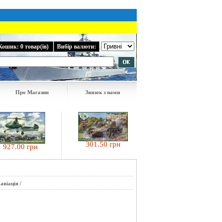
Кошик: 0 товар(ів)
Вибір валюти:
Про Магазин
Звязок з нами
301.50 грн
.00 грн
778.50 грн
 авіація
/