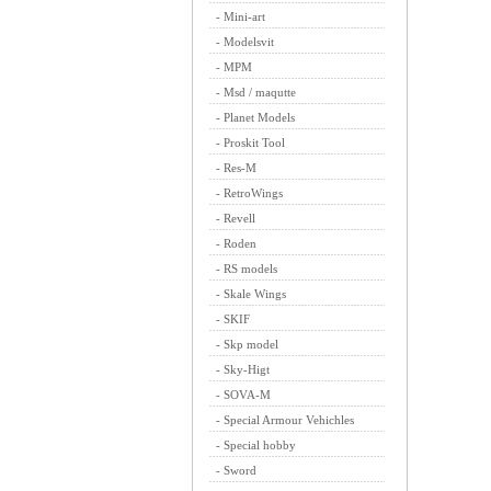
-
Mini-art
-
Modelsvit
-
MPM
-
Msd / maqutte
-
Planet Models
-
Proskit Tool
-
Res-M
-
RetroWings
-
Revell
-
Roden
-
RS models
-
Skale Wings
-
SKIF
-
Skp model
-
Sky-Higt
-
SOVA-M
-
Special Armour Vehichles
-
Special hobby
-
Sword