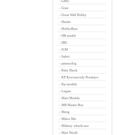
-
GMU
-
Gran
-
Great Wall Hobby
-
Hauler
-
HobbyBoss
-
HR model
-
IBG
-
ICM
-
Italeri
-
jammydog
-
Kitty Hawk
-
KP Kovozavody Prostejov
-
Kp-models
-
Legato
-
Mars Models
-
MB Master Box
-
Meng
-
Mikro Mir
-
Military wheels mw
-
Mini World