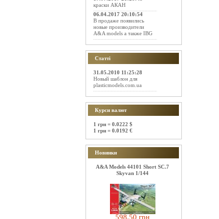
краски АКАН
06.04.2017 20:10:54
В продаже появились
новые производители
A&A models а также IBG
Статті
31.05.2010 11:25:28
Новый шаблон для
plasticmodels.com.ua
Курси валют
1 грн = 0.0222 $
1 грн = 0.0192 €
Новинки
A&A Models 44101 Short SC.7
Skyvan 1/144
598.50 грн