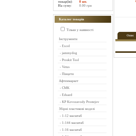
товар(ів)
:
0 шт.
На суму
:
0.00 грн
Каталог товарів
Тільки у наявності
Опис
Інструменти
-
Excel
-
jammydog
-
Proskit Tool
-
Vetus
-
Пінцети
Афтенмаркет
-
CMK
-
Eduard
-
KP Kovozavody Prostejov
Збірні пластикові моделі
-
1-12 масштаб
-
1-144 масштаб
-
1-16 масштаб