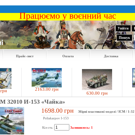
Працюємо у воєнний час
Увійти
Пошук
Прайс-лист
Оплата
Доставка
2163.00 грн
927
630.00 грн
CM 32010 И-153 «Чайка»
1698.00 грн
Збірні пластикові моделі
/
ICM
/
1-32
Poliakarpov I-153
Кіл-сть:
Залишилось: 1