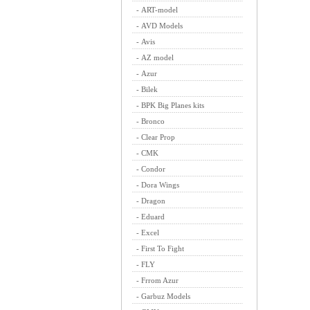
-
ART-model
-
AVD Models
-
Avis
-
AZ model
-
Azur
-
Bilek
-
BPK Big Planes kits
-
Bronco
-
Clear Prop
-
CMK
-
Condor
-
Dora Wings
-
Dragon
-
Eduard
-
Excel
-
First To Fight
-
FLY
-
Frrom Azur
-
Garbuz Models