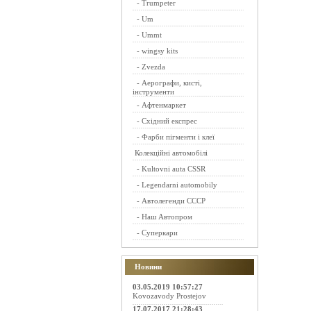
-
Trumpeter
-
Um
-
Ummt
-
wingsy kits
-
Zvezda
-
Аерографи, кисті,
інструменти
-
Афтенмаркет
-
Східний експрес
-
Фарби пігменти і клеї
Колекційні автомобілі
-
Kultovni auta CSSR
-
Legendarni automobily
-
Автолегенди СССР
-
Наш Автопром
-
Суперкари
Новини
03.05.2019 10:57:27
Kovozavody Prostejov
17.07.2017 21:28:43