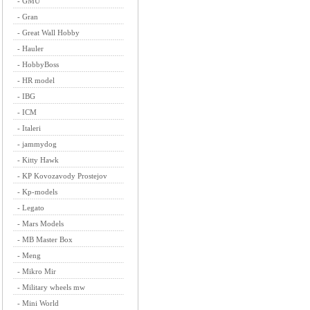
-
GMU
-
Gran
-
Great Wall Hobby
-
Hauler
-
HobbyBoss
-
HR model
-
IBG
-
ICM
-
Italeri
-
jammydog
-
Kitty Hawk
-
KP Kovozavody Prostejov
-
Kp-models
-
Legato
-
Mars Models
-
MB Master Box
-
Meng
-
Mikro Mir
-
Military wheels mw
-
Mini World