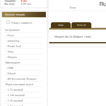
товар(ів)
:
0 шт.
Пі
На суму
:
0.00 грн
Tweet
Каталог товарів
Тільки у наявності
Опис
Фото (1)
Інструменти
-
Excel
Nieuport Nie.10 (Belgium + Italy)
-
jammydog
-
Proskit Tool
-
Vetus
-
Пінцети
Афтенмаркет
-
CMK
-
Eduard
-
KP Kovozavody Prostejov
Збірні пластикові моделі
-
1-12 масштаб
-
1-144 масштаб
-
1-16 масштаб