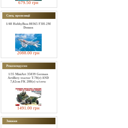
679.50 грн
Спец. пропозиції
1/48 HobbyBoss 80365 F3H-2M
Demon
2088.00 грн
Рекомендуємо
1/35 MiniArt 35039 German
Artillery tractor T-70(r) AND
7,62cm FK 288(r) w/crew
1491.00 грн
Знижки