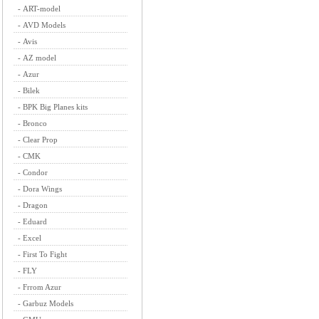
-
ART-model
-
AVD Models
-
Avis
-
AZ model
-
Azur
-
Bilek
-
BPK Big Planes kits
-
Bronco
-
Clear Prop
-
CMK
-
Condor
-
Dora Wings
-
Dragon
-
Eduard
-
Excel
-
First To Fight
-
FLY
-
Frrom Azur
-
Garbuz Models