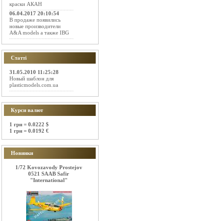
краски АКАН
06.04.2017 20:10:54
В продаже появились
новые производители
A&A models а также IBG
Статті
31.05.2010 11:25:28
Новый шаблон для
plasticmodels.com.ua
Курси валют
1 грн = 0.0222 $
1 грн = 0.0192 €
Новинки
1/72 Kovozavody Prostejov
0521 SAAB Safir
"International"