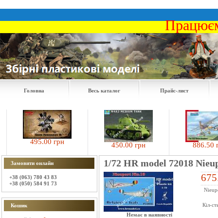
Працюєм
Головна
Весь каталог
Прайс-лист
495.00 грн
450.00 грн
886.50 гр
1/72 HR model 72018 Nieupo
Замовити онлайн
675
+38 (063) 780 43 83
+38 (050) 584 91 73
Nieupo
Кіл-ст
Кошик
Немає в наявності