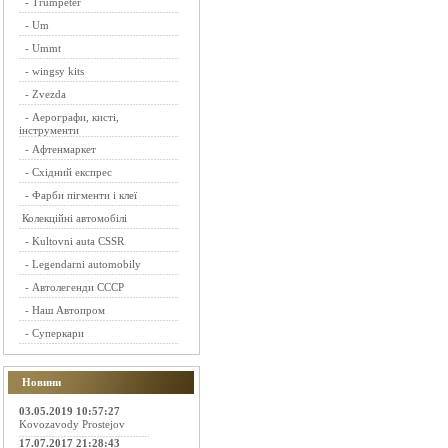
-
Trumpeter
-
Um
-
Ummt
-
wingsy kits
-
Zvezda
-
Аерографи, кисті,
інструменти
-
Афтенмаркет
-
Східний експрес
-
Фарби пігменти і клеї
Колекційні автомобілі
-
Kultovni auta CSSR
-
Legendarni automobily
-
Автолегенди СССР
-
Наш Автопром
-
Суперкари
Новини
03.05.2019 10:57:27
Kovozavody Prostejov
17.07.2017 21:28:43