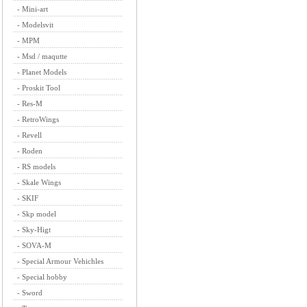
-
Mini-art
-
Modelsvit
-
MPM
-
Msd / maqutte
-
Planet Models
-
Proskit Tool
-
Res-M
-
RetroWings
-
Revell
-
Roden
-
RS models
-
Skale Wings
-
SKIF
-
Skp model
-
Sky-Higt
-
SOVA-M
-
Special Armour Vehichles
-
Special hobby
-
Sword