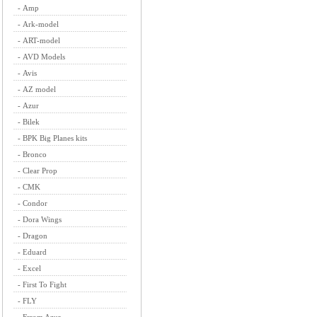
-
Amp
-
Ark-model
-
ART-model
-
AVD Models
-
Avis
-
AZ model
-
Azur
-
Bilek
-
BPK Big Planes kits
-
Bronco
-
Clear Prop
-
CMK
-
Condor
-
Dora Wings
-
Dragon
-
Eduard
-
Excel
-
First To Fight
-
FLY