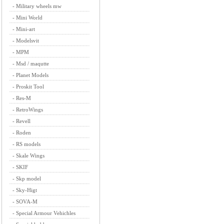
-
Military wheels mw
-
Mini World
-
Mini-art
-
Modelsvit
-
MPM
-
Msd / maqutte
-
Planet Models
-
Proskit Tool
-
Res-M
-
RetroWings
-
Revell
-
Roden
-
RS models
-
Skale Wings
-
SKIF
-
Skp model
-
Sky-Higt
-
SOVA-M
-
Special Armour Vehichles