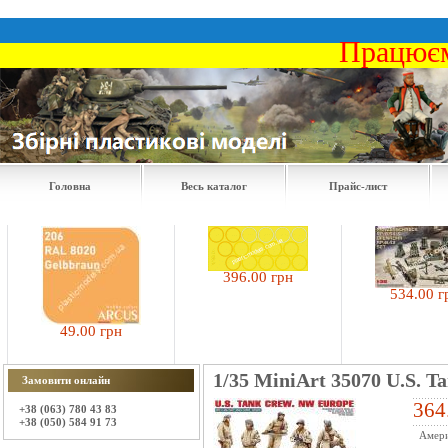
Працюєм
Головна
Весь каталог
Прайс-лист
396.00 грн
534.00 грн
49.00 грн
1/35 MiniArt 35070 U.S. 
Замовити онлайн
364
+38 (063) 780 43 83
+38 (050) 584 91 73
Амери