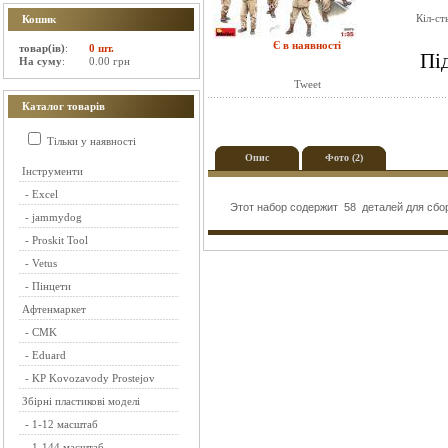
Кіл-ст
Кошик
Є в наявності
товар(ів)
:
0 шт.
Пі
На суму
:
0.00 грн
Tweet
Каталог товарів
Тільки у наявності
Опис
Фото (2)
Інструменти
-
Excel
Этот набор содержит 58 деталей для сбор
-
jammydog
-
Proskit Tool
-
Vetus
-
Пінцети
Афтенмаркет
-
CMK
-
Eduard
-
KP Kovozavody Prostejov
Збірні пластикові моделі
-
1-12 масштаб
-
1-144 масштаб