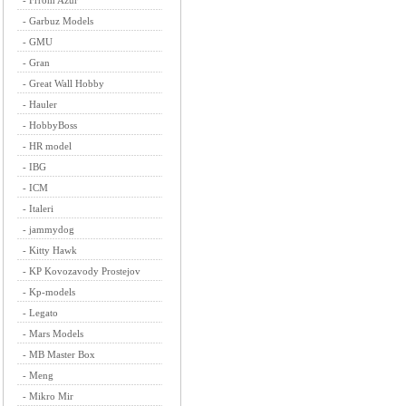
-
Frrom Azur
-
Garbuz Models
-
GMU
-
Gran
-
Great Wall Hobby
-
Hauler
-
HobbyBoss
-
HR model
-
IBG
-
ICM
-
Italeri
-
jammydog
-
Kitty Hawk
-
KP Kovozavody Prostejov
-
Kp-models
-
Legato
-
Mars Models
-
MB Master Box
-
Meng
-
Mikro Mir