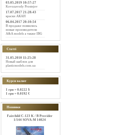
03.05.2019 10:57:27
Kovozavody Prostejov
17.07.2017 21:28:43
краски АКАН
06.04.2017 20:10:54
В продаже появились
новые производители
A&A models а также IBG
Статті
31.05.2010 11:25:28
Новый шаблон для
plasticmodels.com.ua
Курси валют
1 грн = 0.0222 $
1 грн = 0.0192 €
Новинки
Fairchild C-123 K / B Provider
1/144 SOVA-M 14024