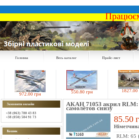
Працюєм
Головна
Весь каталог
Прайс-лист
1827.00 гр
550.80 грн
972.00 грн
АКАН 71053 акрил RLM: 65
Замовити онлайн
самолётов cнизу
+38 (063) 780 43 83
85.50 
+38 (050) 584 91 73
Німетчина 
Кошик
RLM: 65 (с