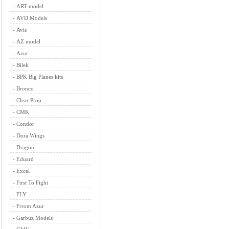
-
ART-model
-
AVD Models
-
Avis
-
AZ model
-
Azur
-
Bilek
-
BPK Big Planes kits
-
Bronco
-
Clear Prop
-
CMK
-
Condor
-
Dora Wings
-
Dragon
-
Eduard
-
Excel
-
First To Fight
-
FLY
-
Frrom Azur
-
Garbuz Models