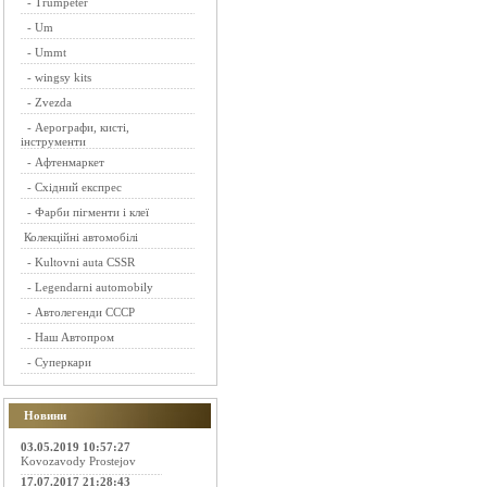
-
Trumpeter
-
Um
-
Ummt
-
wingsy kits
-
Zvezda
-
Аерографи, кисті,
інструменти
-
Афтенмаркет
-
Східний експрес
-
Фарби пігменти і клеї
Колекційні автомобілі
-
Kultovni auta CSSR
-
Legendarni automobily
-
Автолегенди СССР
-
Наш Автопром
-
Суперкари
Новини
03.05.2019 10:57:27
Kovozavody Prostejov
17.07.2017 21:28:43