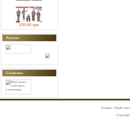
350.00 грн
Реклама
Статистика
Головна
|
Прайс-лис
Copyright