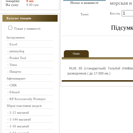
товар(ів)
:
0 шт.
морская и 
Немає в наявності
На суму
:
0.00 грн
Кіл-сть:
Tweet
Каталог товарів
Підсумк
Тільки у наявності
Інструменти
-
Excel
-
jammydog
Опис
-
Proskit Tool
-
Vetus
RLM: 65 (стандартный) Голубой (Hellbla
-
Пінцети
разведчиков ( до 17.000 км.)
Афтенмаркет
-
CMK
-
Eduard
-
KP Kovozavody Prostejov
Збірні пластикові моделі
-
1-12 масштаб
-
1-144 масштаб
-
1-16 масштаб