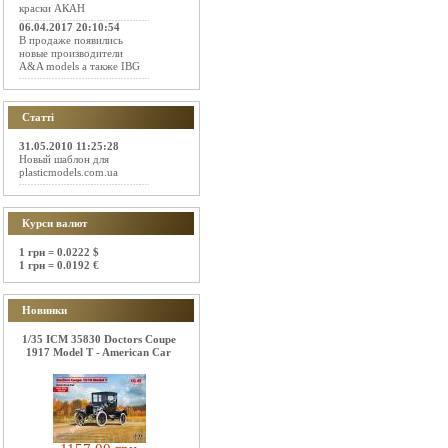
краски АКАН
06.04.2017 20:10:54
В продаже появились
новые производители
A&A models а также IBG
Статті
31.05.2010 11:25:28
Новый шаблон для
plasticmodels.com.ua
Курси валют
1 грн = 0.0222 $
1 грн = 0.0192 €
Новинки
1/35 ICM 35830 Doctors Coupe
1917 Model T - American Car