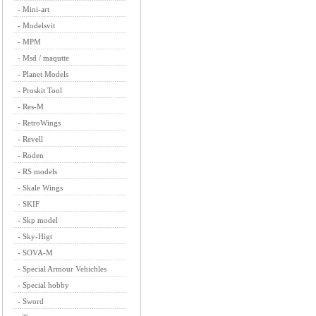
-
Mini-art
-
Modelsvit
-
MPM
-
Msd / maqutte
-
Planet Models
-
Proskit Tool
-
Res-M
-
RetroWings
-
Revell
-
Roden
-
RS models
-
Skale Wings
-
SKIF
-
Skp model
-
Sky-Higt
-
SOVA-M
-
Special Armour Vehichles
-
Special hobby
-
Sword