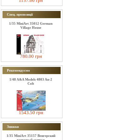
1157.00 грн
Спец. пропозиції
1/35 MiniArt 35012 German
Village House
780.00 грн
Рекомендуємо
1/48 A&A Models 4803 An-2
Colt
1543.50 грн
Знижки
1/35 MiniArt 35157 Венгерский
танковый экипаж