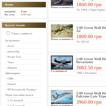
1800.00 грн
Кошик
Немає в наявності
Fw-189A-1 Night Fighter
товар(ів)
:
0 шт.
На суму
:
0.00 грн
Каталог товарів
1/48 Great Wall H
A2
Тільки у наявності
1800.00 грн
Немає в наявності
Інструменти
Fw-189 A2
-
Excel
-
jammydog
-
Proskit Tool
1/48 Great Wall H
Devastator
-
Vetus
3082.50 грн
-
Пінцети
Є в наявності
TBD-1 Devastator
Афтенмаркет
-
CMK
-
Eduard
-
KP Kovozavody Prostejov
1/48 Great Wall H
Збірні пластикові моделі
Fulcrum Late Type
-
1-12 масштаб
3960.00 грн
Немає в наявності
-
1-144 масштаб