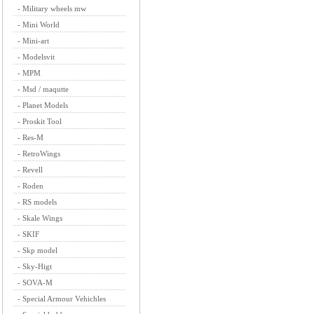
-
Military wheels mw
-
Mini World
-
Mini-art
-
Modelsvit
-
MPM
-
Msd / maqutte
-
Planet Models
-
Proskit Tool
-
Res-M
-
RetroWings
-
Revell
-
Roden
-
RS models
-
Skale Wings
-
SKIF
-
Skp model
-
Sky-Higt
-
SOVA-M
-
Special Armour Vehichles