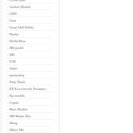
-
Frrom Azur
-
Garbuz Models
-
GMU
-
Gran
-
Great Wall Hobby
-
Hauler
-
HobbyBoss
-
HR model
-
IBG
-
ICM
-
Italeri
-
jammydog
-
Kitty Hawk
-
KP Kovozavody Prostejov
-
Kp-models
-
Legato
-
Mars Models
-
MB Master Box
-
Meng
-
Mikro Mir