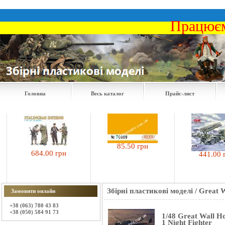
Працюєм
Головна
Весь каталог
Прайс-лист
85.50 грн
684.00 грн
441.00 грн
Збірні пластикові моделі
/
Great 
Замовити онлайн
+38 (063) 780 43 83
+38 (050) 584 91 73
1/48 Great Wall H
1 Night Fighter