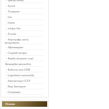
-
Special hobby
-
Sword
-
Trumpeter
-
Um
-
Ummt
-
wingsy kits
-
Zvezda
-
Аерографи, кисті,
інструменти
-
Афтенмаркет
-
Східний експрес
-
Фарби пігменти і клеї
Колекційні автомобілі
-
Kultovni auta CSSR
-
Legendarni automobily
-
Автолегенди СССР
-
Наш Автопром
-
Суперкари
Новини