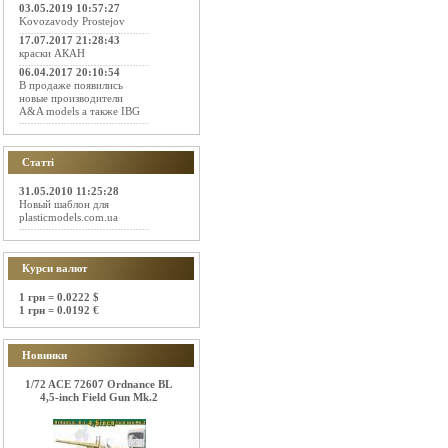
03.05.2019 10:57:27
Kovozavody Prostejov
17.07.2017 21:28:43
краски АКАН
06.04.2017 20:10:54
В продаже появились
новые производители
A&A models а также IBG
Статті
31.05.2010 11:25:28
Новый шаблон для
plasticmodels.com.ua
Курси валют
1 грн = 0.0222 $
1 грн = 0.0192 €
Новинки
1/72 ACE 72607 Ordnance BL
4,5-inch Field Gun Mk.2