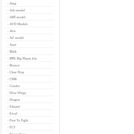
-
Amp
-
Ark-model
-
ART-model
-
AVD Models
-
Avis
-
AZ model
-
Azur
-
Bilek
-
BPK Big Planes kits
-
Bronco
-
Clear Prop
-
CMK
-
Condor
-
Dora Wings
-
Dragon
-
Eduard
-
Excel
-
First To Fight
-
FLY