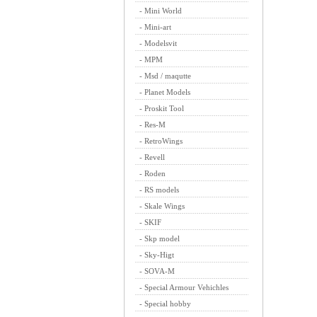
-
Mini World
-
Mini-art
-
Modelsvit
-
MPM
-
Msd / maqutte
-
Planet Models
-
Proskit Tool
-
Res-M
-
RetroWings
-
Revell
-
Roden
-
RS models
-
Skale Wings
-
SKIF
-
Skp model
-
Sky-Higt
-
SOVA-M
-
Special Armour Vehichles
-
Special hobby