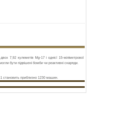
ох 7,92 кулеметів Mg-17 і однієї 15-міліметрової
огли бути підвішені бомби чи реактивні снаряди.
941 становить приблизно 1230 машин.