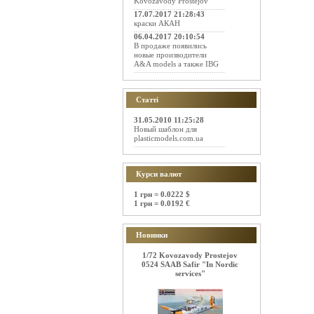
Kovozavody Prostejov
17.07.2017 21:28:43
краски АКАН
06.04.2017 20:10:54
В продаже появились
новые производители
A&A models а также IBG
Статті
31.05.2010 11:25:28
Новый шаблон для
plasticmodels.com.ua
Курси валют
1 грн = 0.0222 $
1 грн = 0.0192 €
Новинки
1/72 Kovozavody Prostejov
0524 SAAB Safir "In Nordic
services"