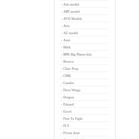
-
Ark-model
-
ART-model
-
AVD Models
-
Avis
-
AZ model
-
Azur
-
Bilek
-
BPK Big Planes kits
-
Bronco
-
Clear Prop
-
CMK
-
Condor
-
Dora Wings
-
Dragon
-
Eduard
-
Excel
-
First To Fight
-
FLY
-
Frrom Azur