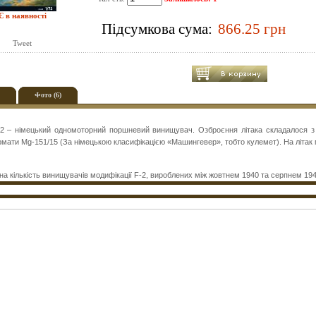
Є в наявності
Підсумкова сума:
Tweet
Фото (6)
2 – німецький одномоторний поршневий винищувач. Озброєння літака складалося з дв
мати Mg-151/15 (За німецькою класифікацією «Машингевер», тобто кулемет). На літак м
на кількість винищувачів модифікації F-2, вироблених між жовтнем 1940 та серпнем 1