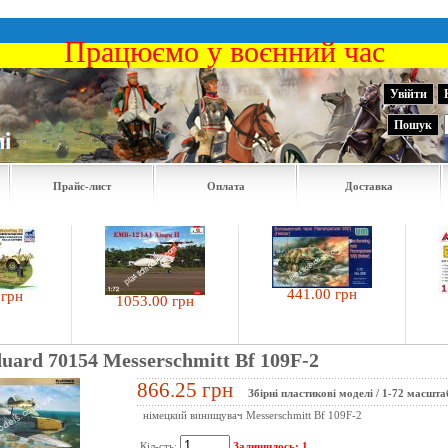
Працюємо у воєнний час
Увійти
Пошук
Прайс-лист
Оплата
Доставка
441.00 грн
137
1053.00 грн
duard 70154 Messerschmitt Bf 109F-2
866.25 грн
Збірні пластикові моделі
/
1-72 масшта
німецкий винищувач Messerschmitt Bf 109F-2
Кіл-сть:
Залишилось: 1