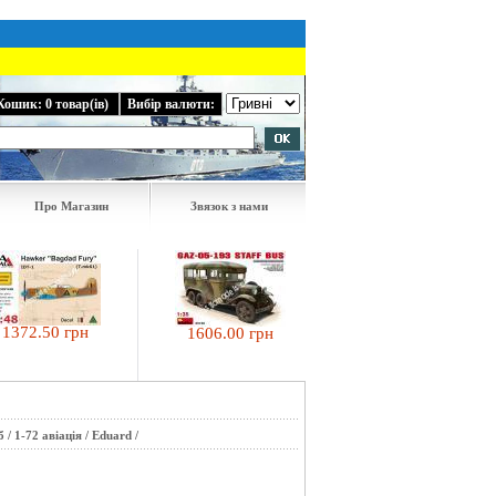
Кошик: 0 товар(ів)
Вибір валюти:
Про Магазин
Звязок з нами
2.50 грн
1606.00 грн
837.00 грн
б
/
1-72 авіація
/
Eduard
/