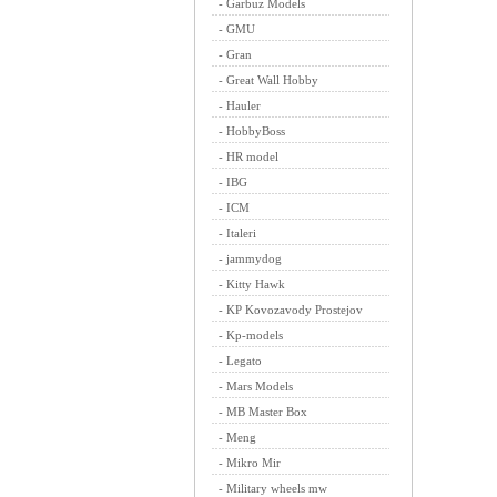
-
Garbuz Models
-
GMU
-
Gran
-
Great Wall Hobby
-
Hauler
-
HobbyBoss
-
HR model
-
IBG
-
ICM
-
Italeri
-
jammydog
-
Kitty Hawk
-
KP Kovozavody Prostejov
-
Kp-models
-
Legato
-
Mars Models
-
MB Master Box
-
Meng
-
Mikro Mir
-
Military wheels mw