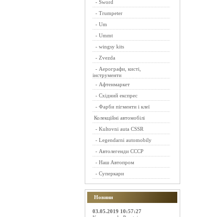
-
Sword
-
Trumpeter
-
Um
-
Ummt
-
wingsy kits
-
Zvezda
-
Аерографи, кисті,
інструменти
-
Афтенмаркет
-
Східний експрес
-
Фарби пігменти і клеї
Колекційні автомобілі
-
Kultovni auta CSSR
-
Legendarni automobily
-
Автолегенди СССР
-
Наш Автопром
-
Суперкари
Новини
03.05.2019 10:57:27