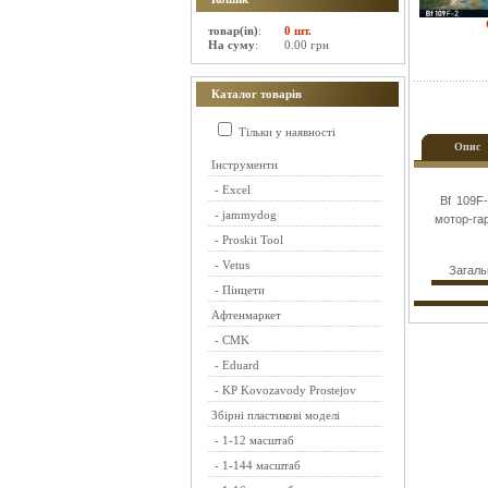
товар(ів)
:
0 шт.
На суму
:
0.00 грн
Каталог товарів
Тільки у наявності
Опис
Інструменти
-
Excel
Bf 109F-
-
jammydog
мотор-гар
-
Proskit Tool
-
Vetus
Загаль
-
Пінцети
Афтенмаркет
-
CMK
-
Eduard
-
KP Kovozavody Prostejov
Збірні пластикові моделі
-
1-12 масштаб
-
1-144 масштаб