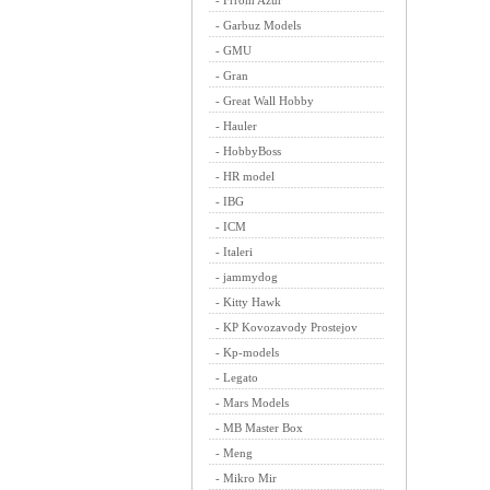
-
Frrom Azur
-
Garbuz Models
-
GMU
-
Gran
-
Great Wall Hobby
-
Hauler
-
HobbyBoss
-
HR model
-
IBG
-
ICM
-
Italeri
-
jammydog
-
Kitty Hawk
-
KP Kovozavody Prostejov
-
Kp-models
-
Legato
-
Mars Models
-
MB Master Box
-
Meng
-
Mikro Mir