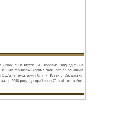
ва Сполучених Штатів. M1 «Абрамс» надходить на
ий 105-мм гарматою. Абрамс залишається основним
 США), а також армій Єгипту, Кувейту, Саудівської
нка до 2050 року (це приблизно 70 років після його