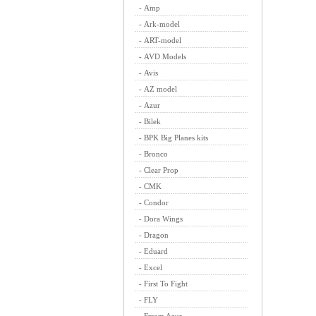
-
Amp
-
Ark-model
-
ART-model
-
AVD Models
-
Avis
-
AZ model
-
Azur
-
Bilek
-
BPK Big Planes kits
-
Bronco
-
Clear Prop
-
CMK
-
Condor
-
Dora Wings
-
Dragon
-
Eduard
-
Excel
-
First To Fight
-
FLY