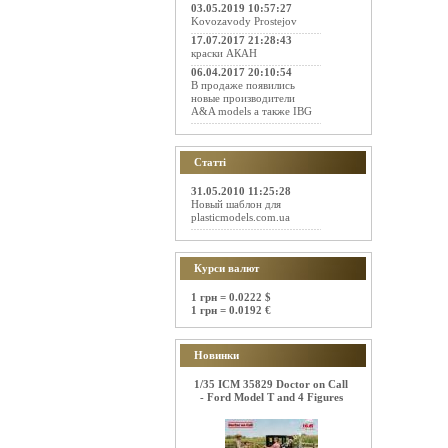
03.05.2019 10:57:27
Kovozavody Prostejov
17.07.2017 21:28:43
краски АКАН
06.04.2017 20:10:54
В продаже появились
новые производители
A&A models а также IBG
Статті
31.05.2010 11:25:28
Новый шаблон для
plasticmodels.com.ua
Курси валют
1 грн = 0.0222 $
1 грн = 0.0192 €
Новинки
1/35 ICM 35829 Doctor on Call
- Ford Model T and 4 Figures