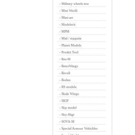
-
Military wheels mw
-
Mini World
-
Mini-art
-
Modelsvit
-
MPM
-
Msd / maqutte
-
Planet Models
-
Proskit Tool
-
Res-M
-
RetroWings
-
Revell
-
Roden
-
RS models
-
Skale Wings
-
SKIF
-
Skp model
-
Sky-Higt
-
SOVA-M
-
Special Armour Vehichles