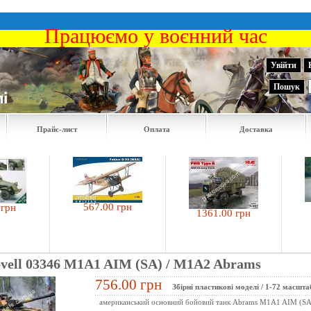
Працюємо у воєнний час
Увійти
Пошук
Прайс-лист
Оплата
Доставка
274
567.00 грн
1361.00 грн
evell 03346 M1A1 AIM (SA) / M1A2 Abrams
756.00 грн
Збірні пластикові моделі
/
1-72 масшта
американський основний бойовий танк Abrams M1A1 AIM (SA