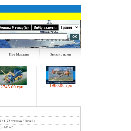
Кошик: 0 товар(ів)
Вибір валюти:
Про Магазин
Звязок з нами
81.00 грн
1980.00 грн
5.00 грн
б
/
1-72 техніка
/
Revell
/
) / M1A2