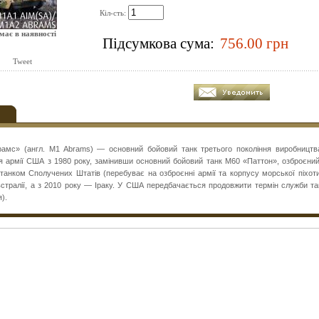
Кіл-сть:
має в наявності
Підсумкова сума:
Tweet
амс» (англ. M1 Abrams) — основний бойовий танк третього покоління виробницт
я армії США з 1980 року, замінивши основний бойовий танк M60 «Паттон», озброєн
танком Сполучених Штатів (перебуває на озброєнні армії та корпусу морської піхоти
Австралії, а з 2010 року — Іраку. У США передбачається продовжити термін служби та
).