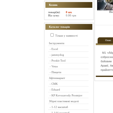
Кошик
Не
товар(ів)
:
0 шт.
На суму
:
0.00 грн
Каталог товарів
Тільки у наявності
Опис
Інструменти
-
Excel
M1 «А́бр
-
jammydog
озброєнн
-
Proskit Tool
бойовим 
Аравії, 
-
Vetus
прийняття
-
Пінцети
Афтенмаркет
-
CMK
-
Eduard
-
KP Kovozavody Prostejov
Збірні пластикові моделі
-
1-12 масштаб
-
1-144 масштаб