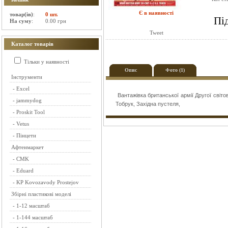
Є в наявності
товар(ів)
:
0 шт.
Пі
На суму
:
0.00 грн
Tweet
Каталог товарів
Тільки у наявності
Опис
Фото (1)
Інструменти
-
Excel
Вантажівка британської армії Другої світов
-
jammydog
Тобрук, Західна пустеля,
-
Proskit Tool
-
Vetus
-
Пінцети
Афтенмаркет
-
CMK
-
Eduard
-
KP Kovozavody Prostejov
Збірні пластикові моделі
-
1-12 масштаб
-
1-144 масштаб