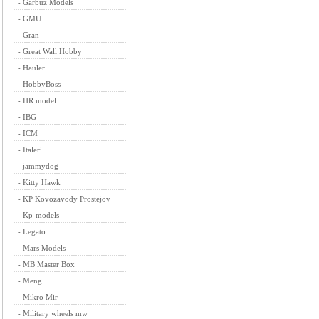
-
Garbuz Models
-
GMU
-
Gran
-
Great Wall Hobby
-
Hauler
-
HobbyBoss
-
HR model
-
IBG
-
ICM
-
Italeri
-
jammydog
-
Kitty Hawk
-
KP Kovozavody Prostejov
-
Kp-models
-
Legato
-
Mars Models
-
MB Master Box
-
Meng
-
Mikro Mir
-
Military wheels mw