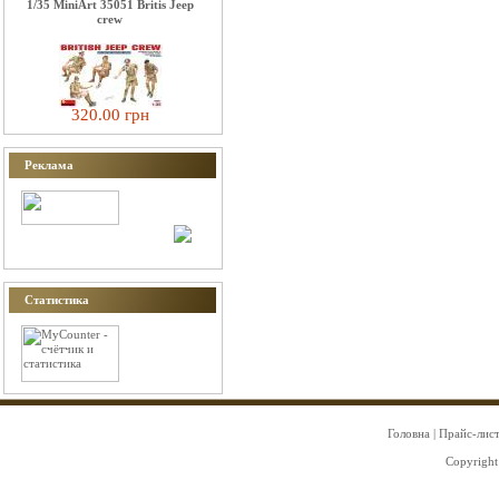
1/35 MiniArt 35051 Britis Jeep
crew
320.00 грн
Реклама
Статистика
Головна
|
Прайс-лис
Copyright