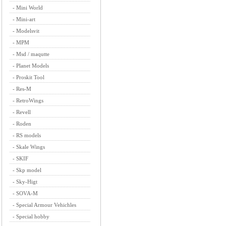
-
Mini World
-
Mini-art
-
Modelsvit
-
MPM
-
Msd / maqutte
-
Planet Models
-
Proskit Tool
-
Res-M
-
RetroWings
-
Revell
-
Roden
-
RS models
-
Skale Wings
-
SKIF
-
Skp model
-
Sky-Higt
-
SOVA-M
-
Special Armour Vehichles
-
Special hobby