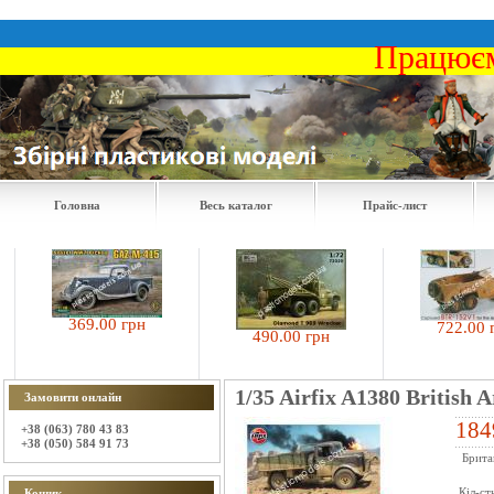
Працюєм
Головна
Весь каталог
Прайс-лист
369.00 грн
722.00 гр
490.00 грн
1/35 Airfix A1380 British
Замовити онлайн
184
+38 (063) 780 43 83
+38 (050) 584 91 73
Брита
Кіл-ст
Кошик