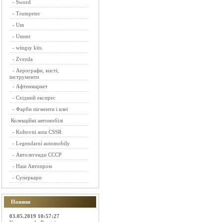
-
Sword
-
Trumpeter
-
Um
-
Ummt
-
wingsy kits
-
Zvezda
-
Аерографи, кисті,
інструменти
-
Афтенмаркет
-
Східний експрес
-
Фарби пігменти і клеї
Колекційні автомобілі
-
Kultovni auta CSSR
-
Legendarni automobily
-
Автолегенди СССР
-
Наш Автопром
-
Суперкари
Новини
03.05.2019 10:57:27