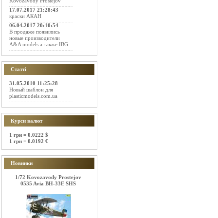
Kovozavody Prostejov
17.07.2017 21:28:43
краски АКАН
06.04.2017 20:10:54
В продаже появились
новые производители
A&A models а также IBG
Статті
31.05.2010 11:25:28
Новый шаблон для
plasticmodels.com.ua
Курси валют
1 грн = 0.0222 $
1 грн = 0.0192 €
Новинки
1/72 Kovozavody Prostejov
0535 Avia BH-33E SHS