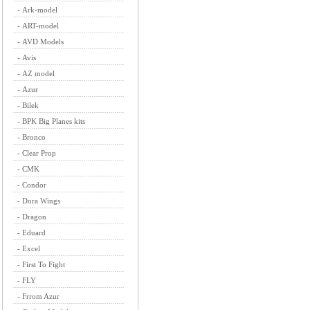
-
Ark-model
-
ART-model
-
AVD Models
-
Avis
-
AZ model
-
Azur
-
Bilek
-
BPK Big Planes kits
-
Bronco
-
Clear Prop
-
CMK
-
Condor
-
Dora Wings
-
Dragon
-
Eduard
-
Excel
-
First To Fight
-
FLY
-
Frrom Azur