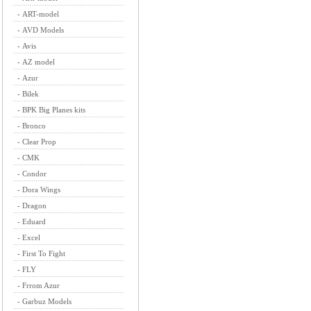
-
ART-model
-
AVD Models
-
Avis
-
AZ model
-
Azur
-
Bilek
-
BPK Big Planes kits
-
Bronco
-
Clear Prop
-
CMK
-
Condor
-
Dora Wings
-
Dragon
-
Eduard
-
Excel
-
First To Fight
-
FLY
-
Frrom Azur
-
Garbuz Models