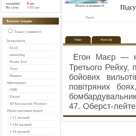
товар(ів)
:
0 шт.
Немає в наявності
Підсу
На суму
:
0.00 грн
Tweet
Каталог товарів
Тільки у наявності
Опис
Фото (4)
Інструменти
-
Excel
Егон Маєр — ні
-
jammydog
-
Proskit Tool
Третього Рейху, п
-
Vetus
бойових вильот
-
Пінцети
Афтенмаркет
повітряних боя
-
CMK
бомбардувальник
-
Eduard
47. Оберст-лей
-
KP Kovozavody Prostejov
Збірні пластикові моделі
-
1-12 масштаб
-
1-144 масштаб
-
1-16 масштаб