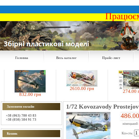
Працюєм
Головна
Весь каталог
Прайс-лист
2610.00 грн
274.00 грн
832.00 грн
1/72 Kovozavody Prostejo
Замовити онлайн
486.00
+38 (063) 780 43 83
+38 (050) 584 91 73
німецький 
Кіл-сть:
Кошик