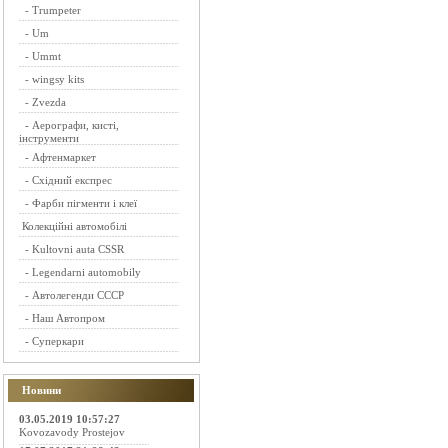
-
Trumpeter
-
Um
-
Ummt
-
wingsy kits
-
Zvezda
-
Аерографи, кисті,
інструменти
-
Афтенмаркет
-
Східний експрес
-
Фарби пігменти і клеї
Колекційні автомобілі
-
Kultovni auta CSSR
-
Legendarni automobily
-
Автолегенди СССР
-
Наш Автопром
-
Суперкари
Новини
03.05.2019 10:57:27
Kovozavody Prostejov