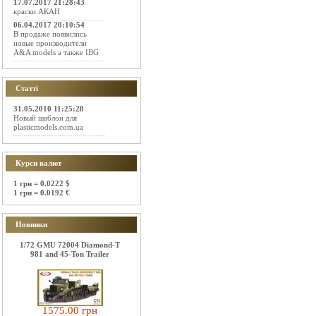
17.07.2017 21:28:43
краски АКАН
06.04.2017 20:10:54
В продаже появились
новые производители
A&A models а также IBG
Статті
31.05.2010 11:25:28
Новый шаблон для
plasticmodels.com.ua
Курси валют
1 грн = 0.0222 $
1 грн = 0.0192 €
Новинки
1/72 GMU 72004 Diamond-T
981 and 45-Ton Trailer
1575.00 грн