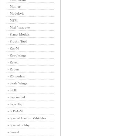
-
Mini-art
-
Modelsvit
-
MPM
-
Msd / maqutte
-
Planet Models
-
Proskit Tool
-
Res-M
-
RetroWings
-
Revell
-
Roden
-
RS models
-
Skale Wings
-
SKIF
-
Skp model
-
Sky-Higt
-
SOVA-M
-
Special Armour Vehichles
-
Special hobby
-
Sword