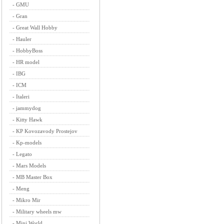
-
GMU
-
Gran
-
Great Wall Hobby
-
Hauler
-
HobbyBoss
-
HR model
-
IBG
-
ICM
-
Italeri
-
jammydog
-
Kitty Hawk
-
KP Kovozavody Prostejov
-
Kp-models
-
Legato
-
Mars Models
-
MB Master Box
-
Meng
-
Mikro Mir
-
Military wheels mw
-
Mini World