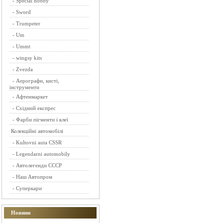
-
Special hobby
-
Sword
-
Trumpeter
-
Um
-
Ummt
-
wingsy kits
-
Zvezda
-
Аерографи, кисті,
інструменти
-
Афтенмаркет
-
Східний експрес
-
Фарби пігменти і клеї
Колекційні автомобілі
-
Kultovni auta CSSR
-
Legendarni automobily
-
Автолегенди СССР
-
Наш Автопром
-
Суперкари
Новини