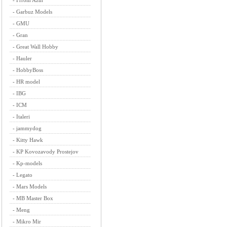
-
Frrom Azur
-
Garbuz Models
-
GMU
-
Gran
-
Great Wall Hobby
-
Hauler
-
HobbyBoss
-
HR model
-
IBG
-
ICM
-
Italeri
-
jammydog
-
Kitty Hawk
-
KP Kovozavody Prostejov
-
Kp-models
-
Legato
-
Mars Models
-
MB Master Box
-
Meng
-
Mikro Mir