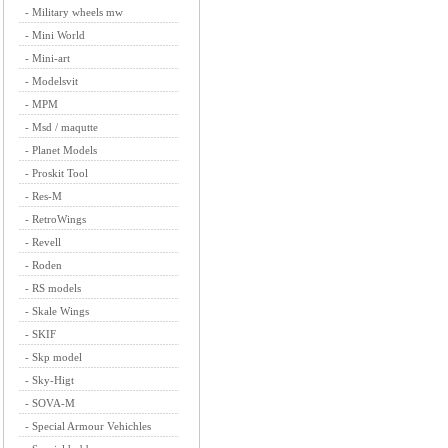
-
Military wheels mw
-
Mini World
-
Mini-art
-
Modelsvit
-
MPM
-
Msd / maqutte
-
Planet Models
-
Proskit Tool
-
Res-M
-
RetroWings
-
Revell
-
Roden
-
RS models
-
Skale Wings
-
SKIF
-
Skp model
-
Sky-Higt
-
SOVA-M
-
Special Armour Vehichles