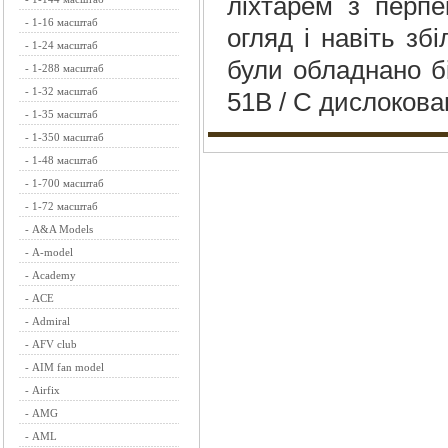
ліхтарем з перпе
-
1-16 масштаб
огляд і навіть зб
-
1-24 масштаб
були обладнано бі
-
1-288 масштаб
-
1-32 масштаб
51B / C дислокова
-
1-35 масштаб
-
1-350 масштаб
-
1-48 масштаб
-
1-700 масштаб
-
1-72 масштаб
-
A&A Models
-
A-model
-
Academy
-
ACE
-
Admiral
-
AFV club
-
AIM fan model
-
Airfix
-
AMG
-
AML