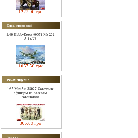
1227.00 грн
Спец. пропозиції
1/48 HobbyBooss 80371 Me 262
A-1a/U3
1057.50 грн
Рекомендуємо
1/35 MiniArt 35027 Советские
офицеры на полевом
совещании.
305.00 грн
Знижки