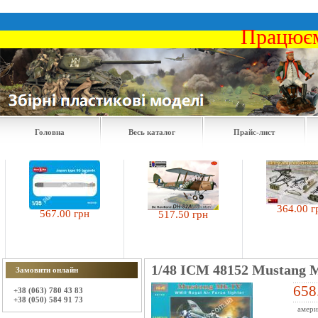
Працюєм
Головна
Весь каталог
Прайс-лист
364.00 грн
567.00 грн
517.50 грн
1/48 ICM 48152 Mustang 
Замовити онлайн
658
+38 (063) 780 43 83
+38 (050) 584 91 73
амери