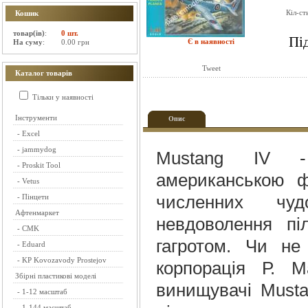
Кіл-ст
Кошик
товар(ів)
:
0 шт.
Пі
Є в наявності
На суму
:
0.00 грн
Tweet
Каталог товарів
Тільки у наявності
Інструменти
Опис
-
Excel
-
jammydog
Mustang IV -
-
Proskit Tool
американською ф
-
Vetus
-
Пінцети
численних чуд
Афтенмаркет
невдоволення пі
-
CMK
гагротом. Чи не
-
Eduard
-
KP Kovozavody Prostejov
корпорація Р. М
Збірні пластикові моделі
винищувачі Musta
-
1-12 масштаб
-
1-144 масштаб