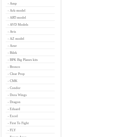
-
Amp
-
Ark-model
-
ART-model
-
AVD Models
-
Avis
-
AZ model
-
Azur
-
Bilek
-
BPK Big Planes kits
-
Bronco
-
Clear Prop
-
CMK
-
Condor
-
Dora Wings
-
Dragon
-
Eduard
-
Excel
-
First To Fight
-
FLY