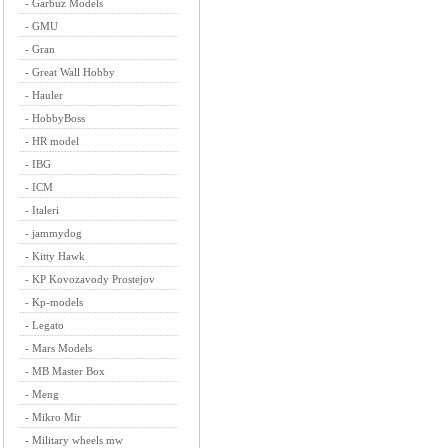
-
Garbuz Models
-
GMU
-
Gran
-
Great Wall Hobby
-
Hauler
-
HobbyBoss
-
HR model
-
IBG
-
ICM
-
Italeri
-
jammydog
-
Kitty Hawk
-
KP Kovozavody Prostejov
-
Kp-models
-
Legato
-
Mars Models
-
MB Master Box
-
Meng
-
Mikro Mir
-
Military wheels mw