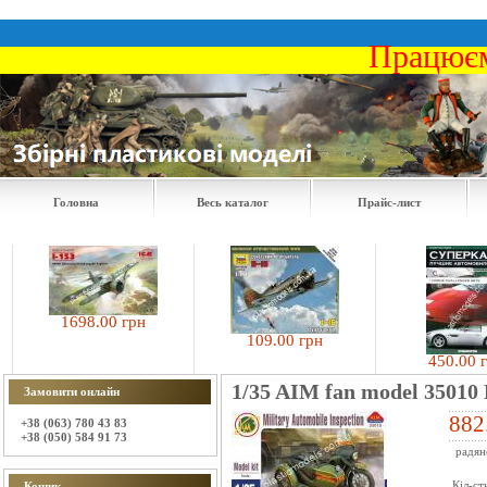
Працюєм
Головна
Весь каталог
Прайс-лист
1698.00 грн
109.00 грн
450.00 грн
1/35 AIM fan model 35010 
Замовити онлайн
882
+38 (063) 780 43 83
+38 (050) 584 91 73
радян
Кіл-ст
Кошик