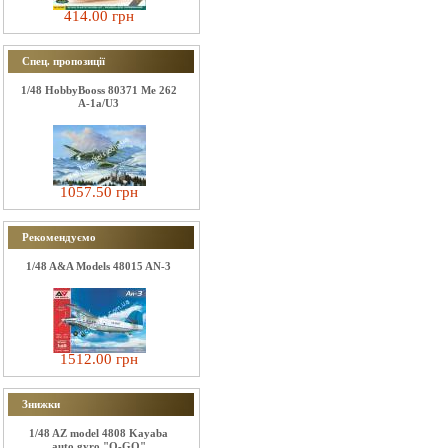
414.00 грн
Спец. пропозиції
1/48 HobbyBooss 80371 Me 262
A-1a/U3
1057.50 грн
Рекомендуємо
1/48 A&A Models 48015 AN-3
1512.00 грн
Знижки
1/48 AZ model 4808 Kayaba
auto gyro "O-GO"