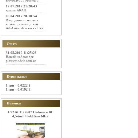
Kovozavody Prostejov
17.07.2017 21:28:43
краски АКАН
06.04.2017 20:10:54
В продаже появились
новые производители
A&A models а также IBG
Статті
31.05.2010 11:25:28
Новый шаблон для
plasticmodels.com.ua
Курси валют
1 грн = 0.0222 $
1 грн = 0.0192 €
Новинки
1/72 ACE 72607 Ordnance BL
4,5-inch Field Gun Mk.2