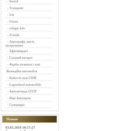
-
Sword
-
Trumpeter
-
Um
-
Ummt
-
wingsy kits
-
Zvezda
-
Аерографи, кисті,
інструменти
-
Афтенмаркет
-
Східний експрес
-
Фарби пігменти і клеї
Колекційні автомобілі
-
Kultovni auta CSSR
-
Legendarni automobily
-
Автолегенди СССР
-
Наш Автопром
-
Суперкари
Новини
03.05.2019 10:57:27