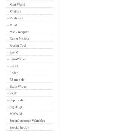
-
Mini World
-
Mini-art
-
Modelsvit
-
MPM
-
Msd / maqutte
-
Planet Models
-
Proskit Tool
-
Res-M
-
RetroWings
-
Revell
-
Roden
-
RS models
-
Skale Wings
-
SKIF
-
Skp model
-
Sky-Higt
-
SOVA-M
-
Special Armour Vehichles
-
Special hobby