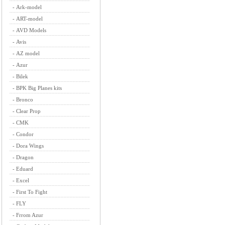
-
Ark-model
-
ART-model
-
AVD Models
-
Avis
-
AZ model
-
Azur
-
Bilek
-
BPK Big Planes kits
-
Bronco
-
Clear Prop
-
CMK
-
Condor
-
Dora Wings
-
Dragon
-
Eduard
-
Excel
-
First To Fight
-
FLY
-
Frrom Azur