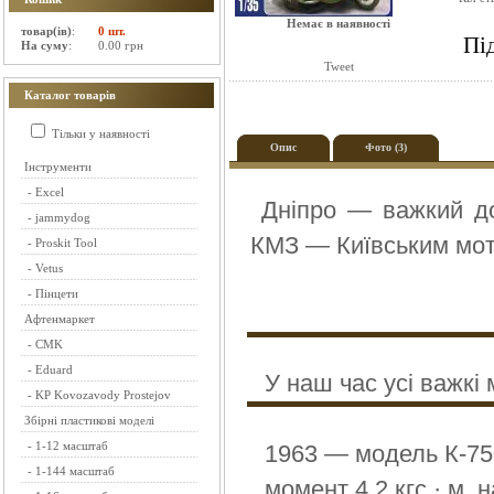
Немає в наявності
товар(ів)
:
0 шт.
Пі
На суму
:
0.00 грн
Tweet
Каталог товарів
Тільки у наявності
Опис
Фото (3)
Інструменти
-
Excel
Дніпро — важкий до
-
jammydog
КМЗ — Київським мот
-
Proskit Tool
-
Vetus
-
Пінцети
Афтенмаркет
-
CMK
-
Eduard
У наш час усі важк
-
KP Kovozavody Prostejov
Збірні пластикові моделі
-
1-12 масштаб
1963 — модель К-750
-
1-144 масштаб
момент 4,2 кгс · м, 