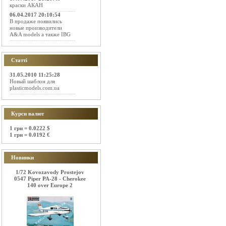
краски АКАН
06.04.2017 20:10:54
В продаже появились
новые производители
A&A models а также IBG
Статті
31.05.2010 11:25:28
Новый шаблон для
plasticmodels.com.ua
Курси валют
1 грн = 0.0222 $
1 грн = 0.0192 €
Новинки
1/72 Kovozavody Prostejov
0547 Piper PA-28 - Cherokee
140 over Europe 2