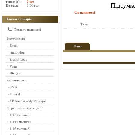
товар(ів)
:
0 шт.
Підсумко
На суму
:
0.00 грн
Є в наявності
Каталог товарів
Tweet
Тільки у наявності
Інструменти
-
Excel
Опис
-
jammydog
-
Proskit Tool
-
Vetus
-
Пінцети
Афтенмаркет
-
CMK
-
Eduard
-
KP Kovozavody Prostejov
Збірні пластикові моделі
-
1-12 масштаб
-
1-144 масштаб
-
1-16 масштаб