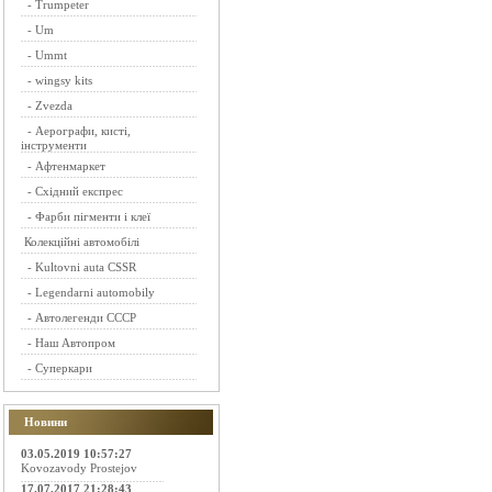
-
Trumpeter
-
Um
-
Ummt
-
wingsy kits
-
Zvezda
-
Аерографи, кисті,
інструменти
-
Афтенмаркет
-
Східний експрес
-
Фарби пігменти і клеї
Колекційні автомобілі
-
Kultovni auta CSSR
-
Legendarni automobily
-
Автолегенди СССР
-
Наш Автопром
-
Суперкари
Новини
03.05.2019 10:57:27
Kovozavody Prostejov
17.07.2017 21:28:43