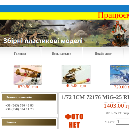
Працюєм
Головна
Весь каталог
Прайс-лист
405.00 грн
679.50 грн
720.00 грн
1/72 ICM 72176 MiG-25 RU,
Замовити онлайн
1403.00 г
+38 (063) 780 43 83
+38 (050) 584 91 73
МИГ-25 РУ спарк
Кіл-сть:
Кошик