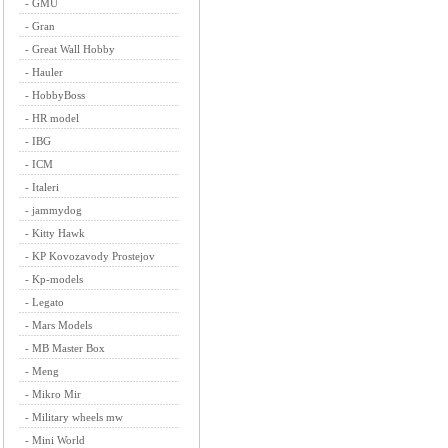
-
GMU
-
Gran
-
Great Wall Hobby
-
Hauler
-
HobbyBoss
-
HR model
-
IBG
-
ICM
-
Italeri
-
jammydog
-
Kitty Hawk
-
KP Kovozavody Prostejov
-
Kp-models
-
Legato
-
Mars Models
-
MB Master Box
-
Meng
-
Mikro Mir
-
Military wheels mw
-
Mini World