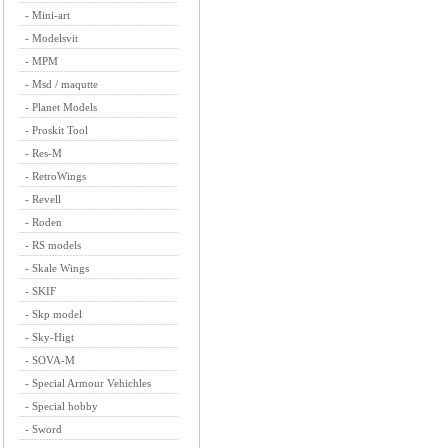
-
Mini-art
-
Modelsvit
-
MPM
-
Msd / maqutte
-
Planet Models
-
Proskit Tool
-
Res-M
-
RetroWings
-
Revell
-
Roden
-
RS models
-
Skale Wings
-
SKIF
-
Skp model
-
Sky-Higt
-
SOVA-M
-
Special Armour Vehichles
-
Special hobby
-
Sword