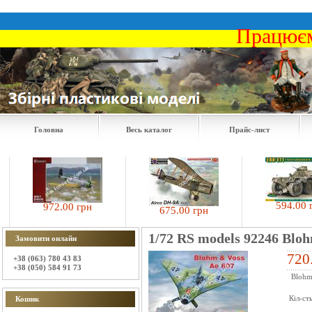
Працюєм
Головна
Весь каталог
Прайс-лист
594.00 грн
972.00 грн
675.00 грн
1/72 RS models 92246 Bloh
Замовити онлайн
720
+38 (063) 780 43 83
+38 (050) 584 91 73
Blohm
Кіл-ст
Кошик