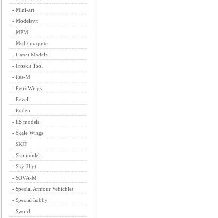
-
Mini-art
-
Modelsvit
-
MPM
-
Msd / maqutte
-
Planet Models
-
Proskit Tool
-
Res-M
-
RetroWings
-
Revell
-
Roden
-
RS models
-
Skale Wings
-
SKIF
-
Skp model
-
Sky-Higt
-
SOVA-M
-
Special Armour Vehichles
-
Special hobby
-
Sword