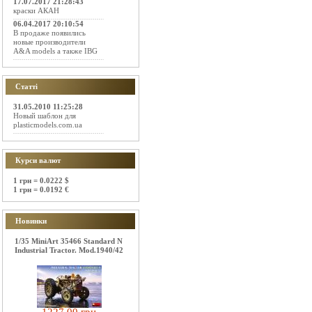
17.07.2017 21:28:43
краски АКАН
06.04.2017 20:10:54
В продаже появились
новые производители
A&A models а также IBG
Статті
31.05.2010 11:25:28
Новый шаблон для
plasticmodels.com.ua
Курси валют
1 грн = 0.0222 $
1 грн = 0.0192 €
Новинки
1/35 MiniArt 35466 Standard N
Industrial Tractor. Mod.1940/42