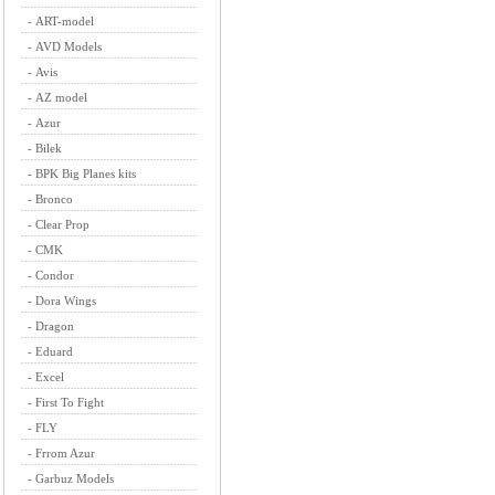
-
ART-model
-
AVD Models
-
Avis
-
AZ model
-
Azur
-
Bilek
-
BPK Big Planes kits
-
Bronco
-
Clear Prop
-
CMK
-
Condor
-
Dora Wings
-
Dragon
-
Eduard
-
Excel
-
First To Fight
-
FLY
-
Frrom Azur
-
Garbuz Models