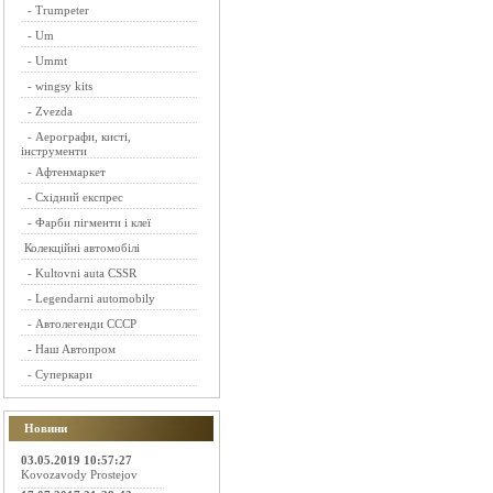
-
Trumpeter
-
Um
-
Ummt
-
wingsy kits
-
Zvezda
-
Аерографи, кисті,
інструменти
-
Афтенмаркет
-
Східний експрес
-
Фарби пігменти і клеї
Колекційні автомобілі
-
Kultovni auta CSSR
-
Legendarni automobily
-
Автолегенди СССР
-
Наш Автопром
-
Суперкари
Новини
03.05.2019 10:57:27
Kovozavody Prostejov