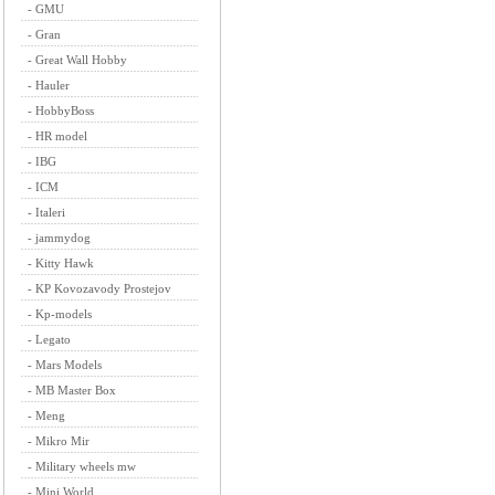
-
GMU
-
Gran
-
Great Wall Hobby
-
Hauler
-
HobbyBoss
-
HR model
-
IBG
-
ICM
-
Italeri
-
jammydog
-
Kitty Hawk
-
KP Kovozavody Prostejov
-
Kp-models
-
Legato
-
Mars Models
-
MB Master Box
-
Meng
-
Mikro Mir
-
Military wheels mw
-
Mini World