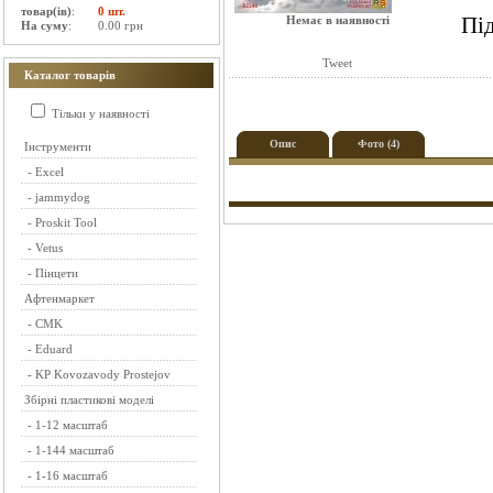
товар(ів)
:
0 шт.
Пі
Немає в наявності
На суму
:
0.00 грн
Tweet
Каталог товарів
Тільки у наявності
Опис
Фото (4)
Інструменти
-
Excel
-
jammydog
-
Proskit Tool
-
Vetus
-
Пінцети
Афтенмаркет
-
CMK
-
Eduard
-
KP Kovozavody Prostejov
Збірні пластикові моделі
-
1-12 масштаб
-
1-144 масштаб
-
1-16 масштаб