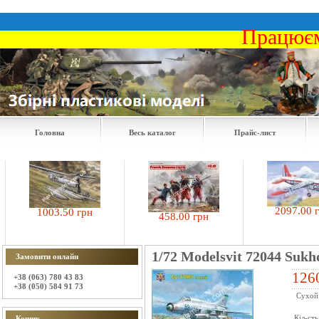
Працюєм
Головна
Весь каталог
Прайс-лист
2097.00 грн
1003.50 грн
458.00 грн
1/72 Modelsvit 72044 Sukh
Замовити онлайн
126
+38 (063) 780 43 83
+38 (050) 584 91 73
Сухой 
Кіл-сть
Кошик