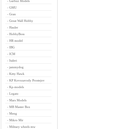
-
Garbuz Models
-
GMU
-
Gran
-
Great Wall Hobby
-
Hauler
-
HobbyBoss
-
HR model
-
IBG
-
ICM
-
Italeri
-
jammydog
-
Kitty Hawk
-
KP Kovozavody Prostejov
-
Kp-models
-
Legato
-
Mars Models
-
MB Master Box
-
Meng
-
Mikro Mir
-
Military wheels mw