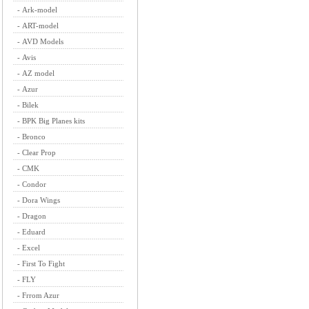
-
Ark-model
-
ART-model
-
AVD Models
-
Avis
-
AZ model
-
Azur
-
Bilek
-
BPK Big Planes kits
-
Bronco
-
Clear Prop
-
CMK
-
Condor
-
Dora Wings
-
Dragon
-
Eduard
-
Excel
-
First To Fight
-
FLY
-
Frrom Azur