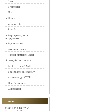
-
Sword
-
Trumpeter
-
Um
-
Ummt
-
wingsy kits
-
Zvezda
-
Аерографи, кисті,
інструменти
-
Афтенмаркет
-
Східний експрес
-
Фарби пігменти і клеї
Колекційні автомобілі
-
Kultovni auta CSSR
-
Legendarni automobily
-
Автолегенди СССР
-
Наш Автопром
-
Суперкари
Новини
03.05.2019 10:57:27