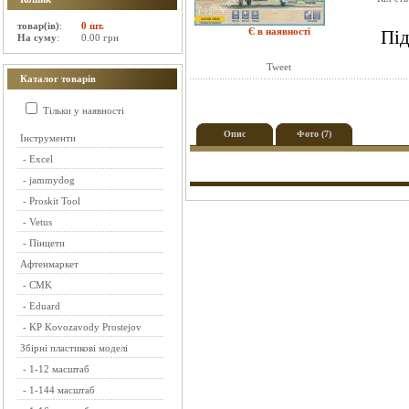
товар(ів)
:
0 шт.
Є в наявності
Під
На суму
:
0.00 грн
Tweet
Каталог товарів
Тільки у наявності
Опис
Фото (7)
Інструменти
-
Excel
-
jammydog
-
Proskit Tool
-
Vetus
-
Пінцети
Афтенмаркет
-
CMK
-
Eduard
-
KP Kovozavody Prostejov
Збірні пластикові моделі
-
1-12 масштаб
-
1-144 масштаб