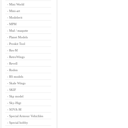
-
Mini World
-
Mini-art
-
Modelsvit
-
MPM
-
Msd / maqutte
-
Planet Models
-
Proskit Tool
-
Res-M
-
RetroWings
-
Revell
-
Roden
-
RS models
-
Skale Wings
-
SKIF
-
Skp model
-
Sky-Higt
-
SOVA-M
-
Special Armour Vehichles
-
Special hobby