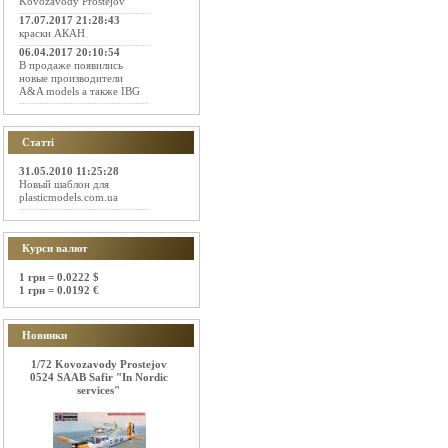
Kovozavody Prostejov
17.07.2017 21:28:43
краски АКАН
06.04.2017 20:10:54
В продаже появились
новые производители
A&A models а также IBG
Статті
31.05.2010 11:25:28
Новый шаблон для
plasticmodels.com.ua
Курси валют
1 грн = 0.0222 $
1 грн = 0.0192 €
Новинки
1/72 Kovozavody Prostejov
0524 SAAB Safir "In Nordic
services"