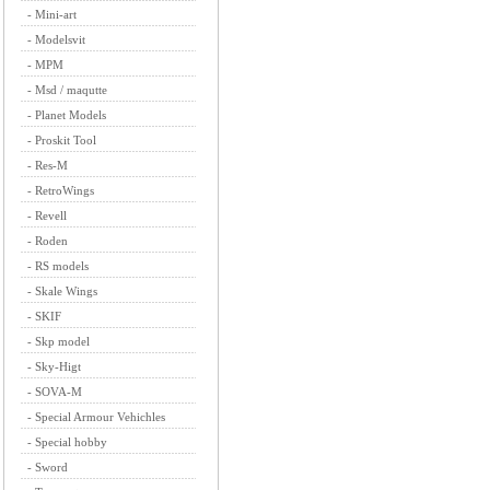
-
Mini-art
-
Modelsvit
-
MPM
-
Msd / maqutte
-
Planet Models
-
Proskit Tool
-
Res-M
-
RetroWings
-
Revell
-
Roden
-
RS models
-
Skale Wings
-
SKIF
-
Skp model
-
Sky-Higt
-
SOVA-M
-
Special Armour Vehichles
-
Special hobby
-
Sword