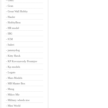
-
GMU
-
Gran
-
Great Wall Hobby
-
Hauler
-
HobbyBoss
-
HR model
-
IBG
-
ICM
-
Italeri
-
jammydog
-
Kitty Hawk
-
KP Kovozavody Prostejov
-
Kp-models
-
Legato
-
Mars Models
-
MB Master Box
-
Meng
-
Mikro Mir
-
Military wheels mw
-
Mini World