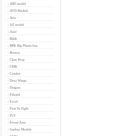
-
ART-model
-
AVD Models
-
Avis
-
AZ model
-
Azur
-
Bilek
-
BPK Big Planes kits
-
Bronco
-
Clear Prop
-
CMK
-
Condor
-
Dora Wings
-
Dragon
-
Eduard
-
Excel
-
First To Fight
-
FLY
-
Frrom Azur
-
Garbuz Models