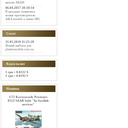
краски АКАН
06.04.2017 20:10:54
В продаже появились
новые производители
A&A models а также IBG
Статті
31.05.2010 11:25:28
Новый шаблон для
plasticmodels.com.ua
Курси валют
1 грн = 0.0222 $
1 грн = 0.0192 €
Новинки
1/72 Kovozavody Prostejov
0523 SAAB Safir "In Swedish
services"