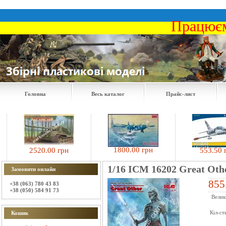
Працюєм
Головна
Весь каталог
Прайс-лист
1800.00 грн
2520.00 грн
553.50 грн
1/16 ICM 16202 Great Oth
Замовити онлайн
855
+38 (063) 780 43 83
+38 (050) 584 91 73
Велик
Кіл-ст
Кошик