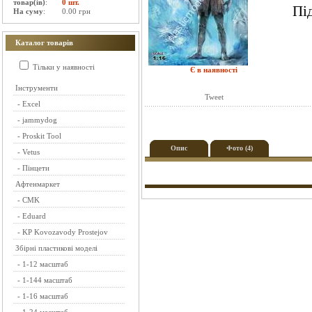
товар(ів)
:
0 шт.
Пі
На суму
:
0.00 грн
Каталог товарів
Тільки у наявності
Є в наявності
Інструменти
Tweet
-
Excel
-
jammydog
-
Proskit Tool
Опис
Фото (4)
-
Vetus
-
Пінцети
Афтенмаркет
-
CMK
-
Eduard
-
KP Kovozavody Prostejov
Збірні пластикові моделі
-
1-12 масштаб
-
1-144 масштаб
-
1-16 масштаб