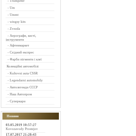
-
Trumpeter
-
Um
-
Ummt
-
wingsy kits
-
Zvezda
-
Аерографи, кисті,
інструменти
-
Афтенмаркет
-
Східний експрес
-
Фарби пігменти і клеї
Колекційні автомобілі
-
Kultovni auta CSSR
-
Legendarni automobily
-
Автолегенди СССР
-
Наш Автопром
-
Суперкари
Новини
03.05.2019 10:57:27
Kovozavody Prostejov
17.07.2017 21:28:43