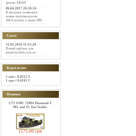
краски АКАН
06.04.2017 20:10:54
В продаже появились
новые производители
A&A models а также IBG
Статті
31.05.2010 11:25:28
Новый шаблон для
plasticmodels.com.ua
Курси валют
1 грн = 0.0222 $
1 грн = 0.0192 €
Новинки
1/72 GMU 72004 Diamond-T
981 and 45-Ton Trailer
1575.00 грн