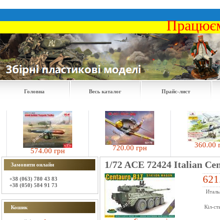
Працюєм
Головна
Весь каталог
Прайс-лист
360.00 грн
720.00 грн
574.00 грн
1/72 ACE 72424 Italian Ce
Замовити онлайн
621
+38 (063) 780 43 83
+38 (050) 584 91 73
Италь
Кіл-ст
Кошик