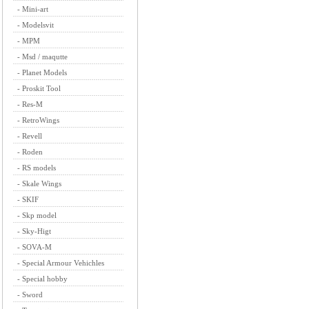
-
Mini-art
-
Modelsvit
-
MPM
-
Msd / maqutte
-
Planet Models
-
Proskit Tool
-
Res-M
-
RetroWings
-
Revell
-
Roden
-
RS models
-
Skale Wings
-
SKIF
-
Skp model
-
Sky-Higt
-
SOVA-M
-
Special Armour Vehichles
-
Special hobby
-
Sword