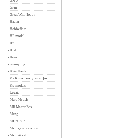
-
GMU
-
Gran
-
Great Wall Hobby
-
Hauler
-
HobbyBoss
-
HR model
-
IBG
-
ICM
-
Italeri
-
jammydog
-
Kitty Hawk
-
KP Kovozavody Prostejov
-
Kp-models
-
Legato
-
Mars Models
-
MB Master Box
-
Meng
-
Mikro Mir
-
Military wheels mw
-
Mini World