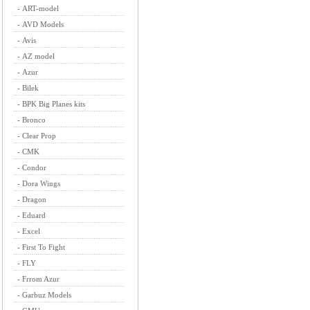
-
ART-model
-
AVD Models
-
Avis
-
AZ model
-
Azur
-
Bilek
-
BPK Big Planes kits
-
Bronco
-
Clear Prop
-
CMK
-
Condor
-
Dora Wings
-
Dragon
-
Eduard
-
Excel
-
First To Fight
-
FLY
-
Frrom Azur
-
Garbuz Models