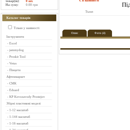
Є в наявності
товар(ів)
:
0 шт.
Пі
На суму
:
0.00 грн
Tweet
Каталог товарів
Тільки у наявності
Опис
Фото (4)
Інструменти
-
Excel
-
jammydog
-
Proskit Tool
-
Vetus
-
Пінцети
Афтенмаркет
-
CMK
-
Eduard
-
KP Kovozavody Prostejov
Збірні пластикові моделі
-
1-12 масштаб
-
1-144 масштаб
-
1-16 масштаб