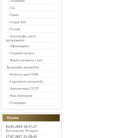
-
Trumpeter
-
Um
-
Ummt
-
wingsy kits
-
Zvezda
-
Аерографи, кисті,
інструменти
-
Афтенмаркет
-
Східний експрес
-
Фарби пігменти і клеї
Колекційні автомобілі
-
Kultovni auta CSSR
-
Legendarni automobily
-
Автолегенди СССР
-
Наш Автопром
-
Суперкари
Новини
03.05.2019 10:57:27
Kovozavody Prostejov
17.07.2017 21:28:43