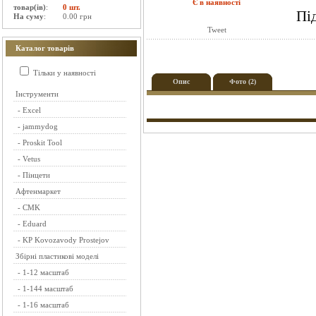
Є в наявності
товар(ів)
:
0 шт.
Пі
На суму
:
0.00 грн
Tweet
Каталог товарів
Тільки у наявності
Опис
Фото (2)
Інструменти
-
Excel
-
jammydog
-
Proskit Tool
-
Vetus
-
Пінцети
Афтенмаркет
-
CMK
-
Eduard
-
KP Kovozavody Prostejov
Збірні пластикові моделі
-
1-12 масштаб
-
1-144 масштаб
-
1-16 масштаб