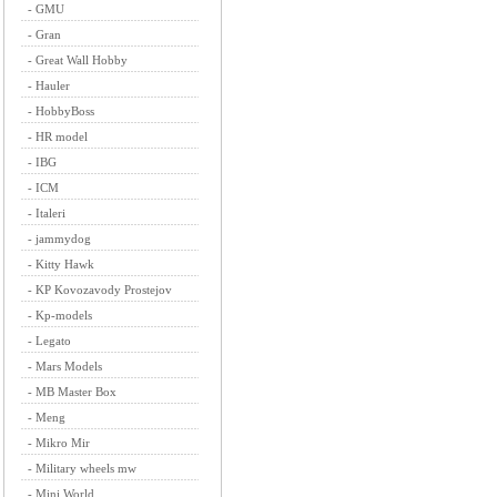
-
GMU
-
Gran
-
Great Wall Hobby
-
Hauler
-
HobbyBoss
-
HR model
-
IBG
-
ICM
-
Italeri
-
jammydog
-
Kitty Hawk
-
KP Kovozavody Prostejov
-
Kp-models
-
Legato
-
Mars Models
-
MB Master Box
-
Meng
-
Mikro Mir
-
Military wheels mw
-
Mini World