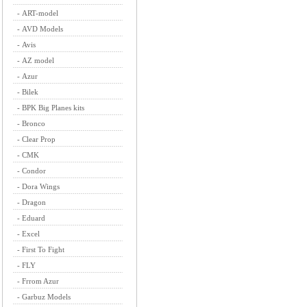
-
ART-model
-
AVD Models
-
Avis
-
AZ model
-
Azur
-
Bilek
-
BPK Big Planes kits
-
Bronco
-
Clear Prop
-
CMK
-
Condor
-
Dora Wings
-
Dragon
-
Eduard
-
Excel
-
First To Fight
-
FLY
-
Frrom Azur
-
Garbuz Models