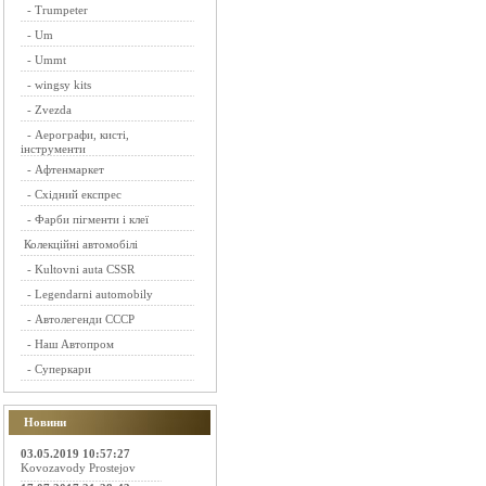
-
Trumpeter
-
Um
-
Ummt
-
wingsy kits
-
Zvezda
-
Аерографи, кисті,
інструменти
-
Афтенмаркет
-
Східний експрес
-
Фарби пігменти і клеї
Колекційні автомобілі
-
Kultovni auta CSSR
-
Legendarni automobily
-
Автолегенди СССР
-
Наш Автопром
-
Суперкари
Новини
03.05.2019 10:57:27
Kovozavody Prostejov