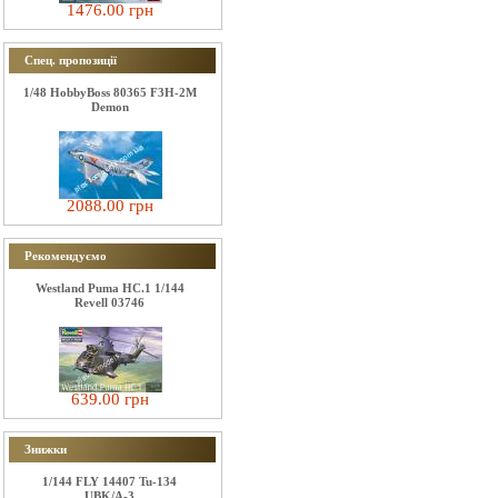
1476.00 грн
Спец. пропозиції
1/48 HobbyBoss 80365 F3H-2M
Demon
2088.00 грн
Рекомендуємо
Westland Puma HC.1 1/144
Revell 03746
639.00 грн
Знижки
1/144 FLY 14407 Tu-134
UBK/A-3