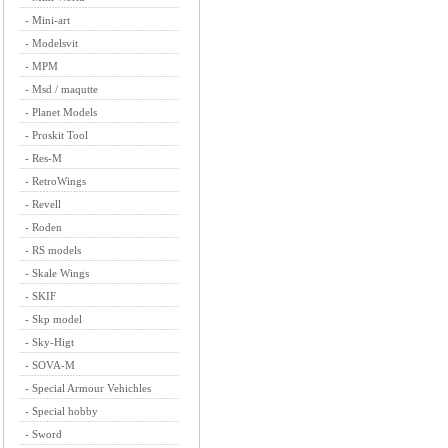
-
Mini-art
-
Modelsvit
-
MPM
-
Msd / maqutte
-
Planet Models
-
Proskit Tool
-
Res-M
-
RetroWings
-
Revell
-
Roden
-
RS models
-
Skale Wings
-
SKIF
-
Skp model
-
Sky-Higt
-
SOVA-M
-
Special Armour Vehichles
-
Special hobby
-
Sword