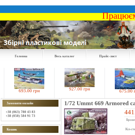
Працюєм
Головна
Весь каталог
Прайс-лист
927.00 грн
693.00 грн
675.00 грн
1/72 Ummt 669 Armored car
Замовити онлайн
441
+38 (063) 780 43 83
+38 (050) 584 91 73
Броне
Кіл-ст
Кошик