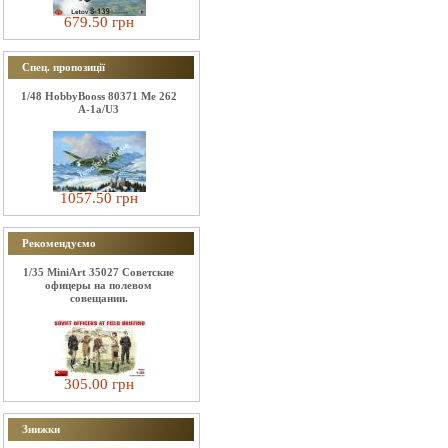
679.50 грн
Спец. пропозиції
1/48 HobbyBooss 80371 Me 262
A-1a/U3
1057.50 грн
Рекомендуємо
1/35 MiniArt 35027 Советские
офицеры на полевом
совещании.
305.00 грн
Знижки