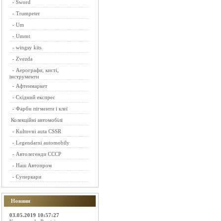
-
Sword
-
Trumpeter
-
Um
-
Ummt
-
wingsy kits
-
Zvezda
-
Аерографи, кисті,
інструменти
-
Афтенмаркет
-
Східний експрес
-
Фарби пігменти і клеї
Колекційні автомобілі
-
Kultovni auta CSSR
-
Legendarni automobily
-
Автолегенди СССР
-
Наш Автопром
-
Суперкари
Новини
03.05.2019 10:57:27