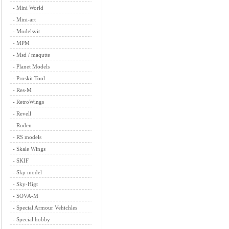
-
Mini World
-
Mini-art
-
Modelsvit
-
MPM
-
Msd / maqutte
-
Planet Models
-
Proskit Tool
-
Res-M
-
RetroWings
-
Revell
-
Roden
-
RS models
-
Skale Wings
-
SKIF
-
Skp model
-
Sky-Higt
-
SOVA-M
-
Special Armour Vehichles
-
Special hobby