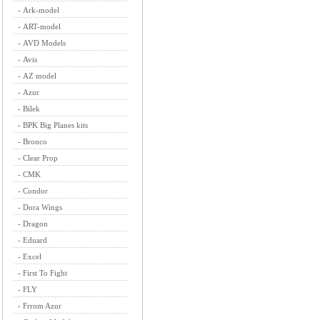
-
Ark-model
-
ART-model
-
AVD Models
-
Avis
-
AZ model
-
Azur
-
Bilek
-
BPK Big Planes kits
-
Bronco
-
Clear Prop
-
CMK
-
Condor
-
Dora Wings
-
Dragon
-
Eduard
-
Excel
-
First To Fight
-
FLY
-
Frrom Azur