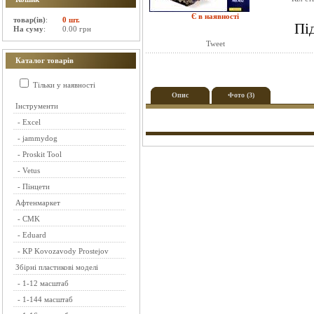
Є в наявності
товар(ів)
:
0 шт.
Пі
На суму
:
0.00 грн
Tweet
Каталог товарів
Тільки у наявності
Опис
Фото (3)
Інструменти
-
Excel
-
jammydog
-
Proskit Tool
-
Vetus
-
Пінцети
Афтенмаркет
-
CMK
-
Eduard
-
KP Kovozavody Prostejov
Збірні пластикові моделі
-
1-12 масштаб
-
1-144 масштаб