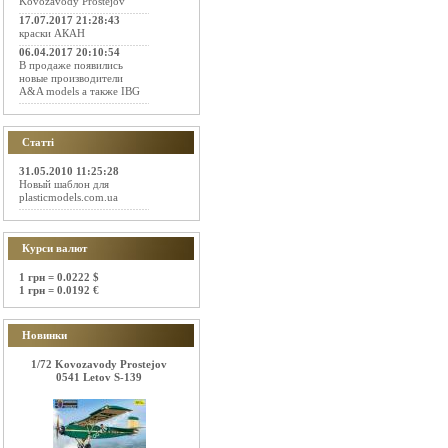
Kovozavody Prostejov
17.07.2017 21:28:43
краски АКАН
06.04.2017 20:10:54
В продаже появились
новые производители
A&A models а также IBG
Статті
31.05.2010 11:25:28
Новый шаблон для
plasticmodels.com.ua
Курси валют
1 грн = 0.0222 $
1 грн = 0.0192 €
Новинки
1/72 Kovozavody Prostejov
0541 Letov S-139