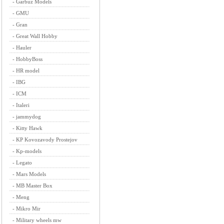
-
Garbuz Models
-
GMU
-
Gran
-
Great Wall Hobby
-
Hauler
-
HobbyBoss
-
HR model
-
IBG
-
ICM
-
Italeri
-
jammydog
-
Kitty Hawk
-
KP Kovozavody Prostejov
-
Kp-models
-
Legato
-
Mars Models
-
MB Master Box
-
Meng
-
Mikro Mir
-
Military wheels mw