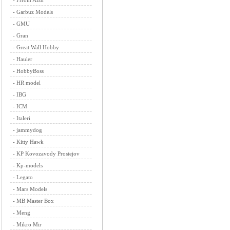
-
Frrom Azur
-
Garbuz Models
-
GMU
-
Gran
-
Great Wall Hobby
-
Hauler
-
HobbyBoss
-
HR model
-
IBG
-
ICM
-
Italeri
-
jammydog
-
Kitty Hawk
-
KP Kovozavody Prostejov
-
Kp-models
-
Legato
-
Mars Models
-
MB Master Box
-
Meng
-
Mikro Mir