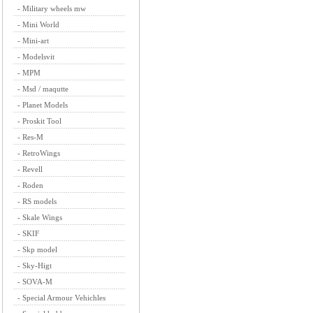
-
Military wheels mw
-
Mini World
-
Mini-art
-
Modelsvit
-
MPM
-
Msd / maqutte
-
Planet Models
-
Proskit Tool
-
Res-M
-
RetroWings
-
Revell
-
Roden
-
RS models
-
Skale Wings
-
SKIF
-
Skp model
-
Sky-Higt
-
SOVA-M
-
Special Armour Vehichles