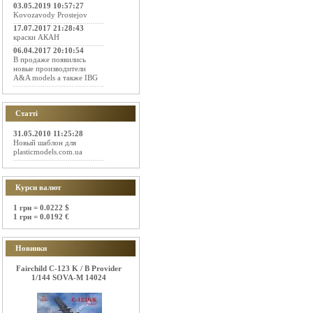
03.05.2019 10:57:27
Kovozavody Prostejov
17.07.2017 21:28:43
краски АКАН
06.04.2017 20:10:54
В продаже появились
новые производители
A&A models а также IBG
Статті
31.05.2010 11:25:28
Новый шаблон для
plasticmodels.com.ua
Курси валют
1 грн = 0.0222 $
1 грн = 0.0192 €
Новинки
Fairchild C-123 K / B Provider
1/144 SOVA-M 14024