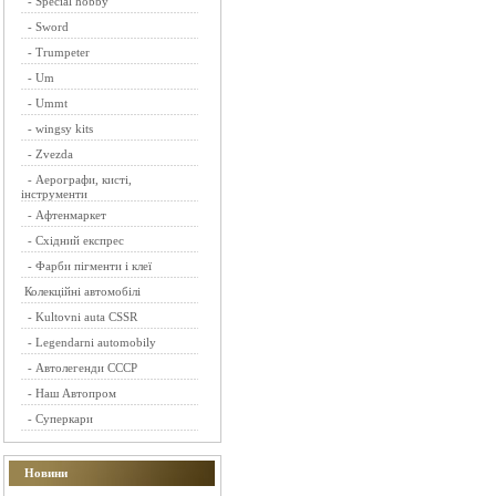
-
Special hobby
-
Sword
-
Trumpeter
-
Um
-
Ummt
-
wingsy kits
-
Zvezda
-
Аерографи, кисті,
інструменти
-
Афтенмаркет
-
Східний експрес
-
Фарби пігменти і клеї
Колекційні автомобілі
-
Kultovni auta CSSR
-
Legendarni automobily
-
Автолегенди СССР
-
Наш Автопром
-
Суперкари
Новини