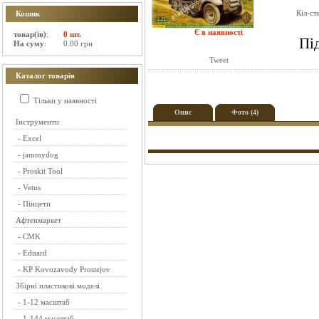
Кіл-ст
Кошик
Є в наявності
товар(ів)
:
0 шт.
Пі
На суму
:
0.00 грн
Tweet
Каталог товарів
Тільки у наявності
Опис
Фото (4)
Інструменти
-
Excel
-
jammydog
-
Proskit Tool
-
Vetus
-
Пінцети
Афтенмаркет
-
CMK
-
Eduard
-
KP Kovozavody Prostejov
Збірні пластикові моделі
-
1-12 масштаб
-
1-144 масштаб