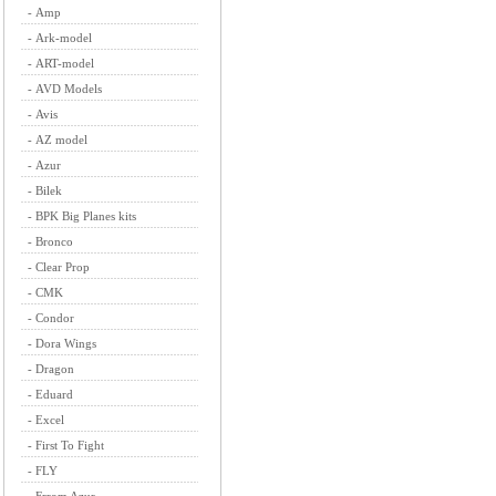
-
Amp
-
Ark-model
-
ART-model
-
AVD Models
-
Avis
-
AZ model
-
Azur
-
Bilek
-
BPK Big Planes kits
-
Bronco
-
Clear Prop
-
CMK
-
Condor
-
Dora Wings
-
Dragon
-
Eduard
-
Excel
-
First To Fight
-
FLY