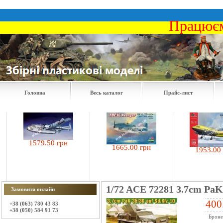
Працюєм
Головна
Весь каталог
Прайс-лист
1579.50 грн
1665.00 грн
1953.00 грн
1/72 ACE 72281 3.7cm PaK 
Замовити онлайн
400
+38 (063) 780 43 83
+38 (050) 584 91 73
Бронет