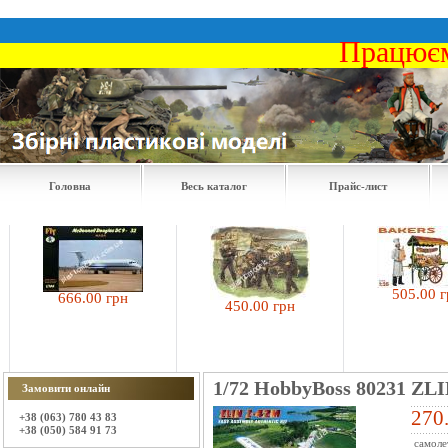
Працюєм
Головна
Весь каталог
Прайс-лист
505.00 грн
666.00 грн
450.00 грн
1/72 HobbyBoss 80231 ZL
Замовити онлайн
270
+38 (063) 780 43 83
+38 (050) 584 91 73
самоле