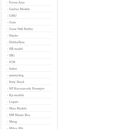
-
Frrom Azur
-
Garbuz Models
-
GMU
-
Gran
-
Great Wall Hobby
-
Hauler
-
HobbyBoss
-
HR model
-
IBG
-
ICM
-
Italeri
-
jammydog
-
Kitty Hawk
-
KP Kovozavody Prostejov
-
Kp-models
-
Legato
-
Mars Models
-
MB Master Box
-
Meng
-
Mikro Mir