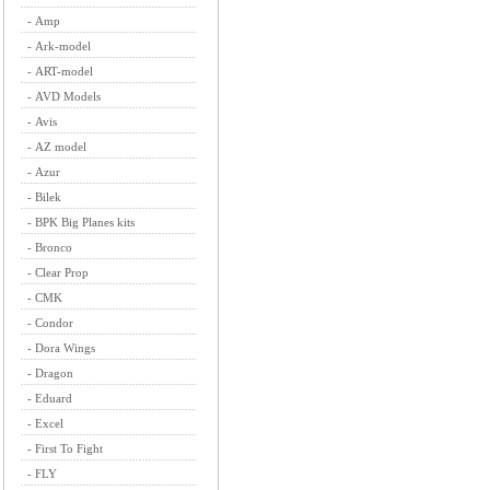
-
Amp
-
Ark-model
-
ART-model
-
AVD Models
-
Avis
-
AZ model
-
Azur
-
Bilek
-
BPK Big Planes kits
-
Bronco
-
Clear Prop
-
CMK
-
Condor
-
Dora Wings
-
Dragon
-
Eduard
-
Excel
-
First To Fight
-
FLY