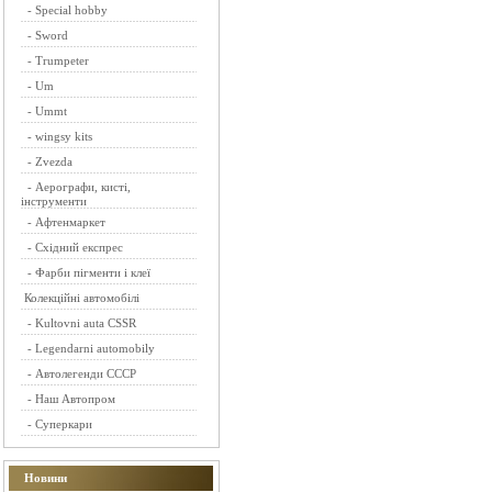
-
Special hobby
-
Sword
-
Trumpeter
-
Um
-
Ummt
-
wingsy kits
-
Zvezda
-
Аерографи, кисті,
інструменти
-
Афтенмаркет
-
Східний експрес
-
Фарби пігменти і клеї
Колекційні автомобілі
-
Kultovni auta CSSR
-
Legendarni automobily
-
Автолегенди СССР
-
Наш Автопром
-
Суперкари
Новини