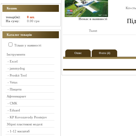
Кіл-ст
Кошик
товар(ів)
:
0 шт.
Немає в наявності
Під
На суму
:
0.00 грн
Tweet
Каталог товарів
Тільки у наявності
Опис
Фото (4)
Інструменти
-
Excel
-
jammydog
-
Proskit Tool
-
Vetus
-
Пінцети
Афтенмаркет
-
CMK
-
Eduard
-
KP Kovozavody Prostejov
Збірні пластикові моделі
-
1-12 масштаб