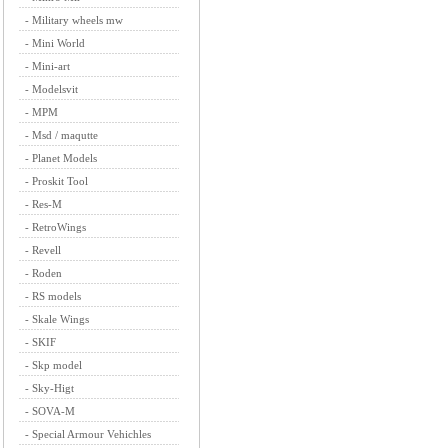
-
Military wheels mw
-
Mini World
-
Mini-art
-
Modelsvit
-
MPM
-
Msd / maqutte
-
Planet Models
-
Proskit Tool
-
Res-M
-
RetroWings
-
Revell
-
Roden
-
RS models
-
Skale Wings
-
SKIF
-
Skp model
-
Sky-Higt
-
SOVA-M
-
Special Armour Vehichles