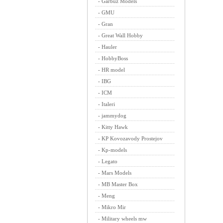
-
Garbuz Models
-
GMU
-
Gran
-
Great Wall Hobby
-
Hauler
-
HobbyBoss
-
HR model
-
IBG
-
ICM
-
Italeri
-
jammydog
-
Kitty Hawk
-
KP Kovozavody Prostejov
-
Kp-models
-
Legato
-
Mars Models
-
MB Master Box
-
Meng
-
Mikro Mir
-
Military wheels mw