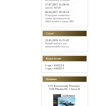
Kovozavody Prostejov
17.07.2017 21:28:43
краски АКАН
06.04.2017 20:10:54
В продаже появились
новые производители
A&A models а также IBG
Статті
31.05.2010 11:25:28
Новый шаблон для
plasticmodels.com.ua
Курси валют
1 грн = 0.0222 $
1 грн = 0.0192 €
Новинки
1/72 Kovozavody Prostejov
7228 Pilatius PC-7 Astra II