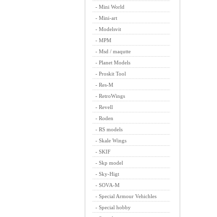
-
Mini World
-
Mini-art
-
Modelsvit
-
MPM
-
Msd / maqutte
-
Planet Models
-
Proskit Tool
-
Res-M
-
RetroWings
-
Revell
-
Roden
-
RS models
-
Skale Wings
-
SKIF
-
Skp model
-
Sky-Higt
-
SOVA-M
-
Special Armour Vehichles
-
Special hobby