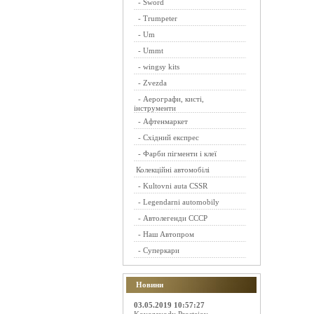
-
Sword
-
Trumpeter
-
Um
-
Ummt
-
wingsy kits
-
Zvezda
-
Аерографи, кисті,
інструменти
-
Афтенмаркет
-
Східний експрес
-
Фарби пігменти і клеї
Колекційні автомобілі
-
Kultovni auta CSSR
-
Legendarni automobily
-
Автолегенди СССР
-
Наш Автопром
-
Суперкари
Новини
03.05.2019 10:57:27