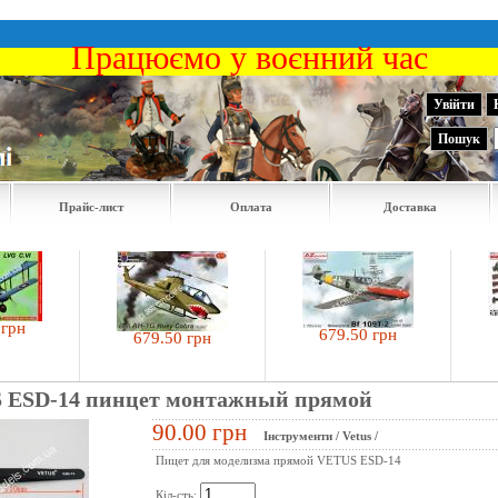
Працюємо у воєнний час
Увійти
Пошук
Прайс-лист
Оплата
Доставка
422
679.50 грн
679.50 грн
 ESD-14 пинцет монтажный прямой
90.00 грн
Інструменти
/
Vetus
/
Пицет для моделизма прямой VETUS ESD-14
Кіл-сть: