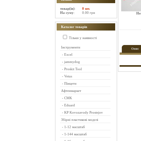
товар(ів)
:
0 шт.
На суму
:
0.00 грн
Не
Каталог товарів
Тільки у наявності
Інструменти
Опис
-
Excel
-
jammydog
-
Proskit Tool
-
Vetus
-
Пінцети
Афтенмаркет
-
CMK
-
Eduard
-
KP Kovozavody Prostejov
Збірні пластикові моделі
-
1-12 масштаб
-
1-144 масштаб