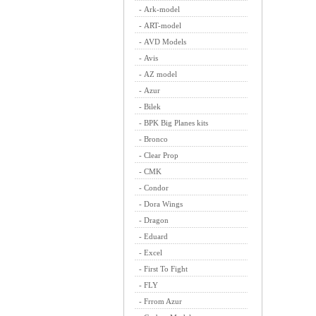
-
Ark-model
-
ART-model
-
AVD Models
-
Avis
-
AZ model
-
Azur
-
Bilek
-
BPK Big Planes kits
-
Bronco
-
Clear Prop
-
CMK
-
Condor
-
Dora Wings
-
Dragon
-
Eduard
-
Excel
-
First To Fight
-
FLY
-
Frrom Azur