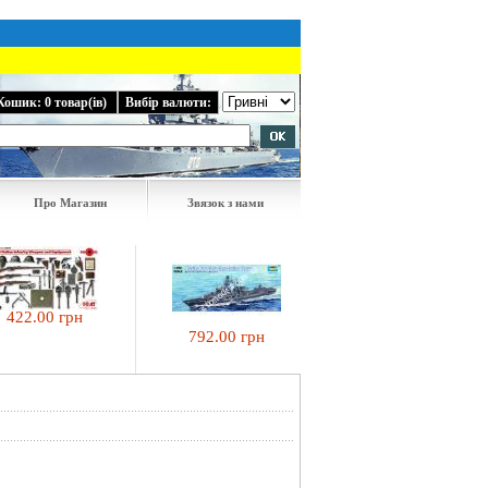
Кошик: 0 товар(ів)
Вибір валюти:
Про Магазин
Звязок з нами
.00 грн
724.50 грн
792.00 грн