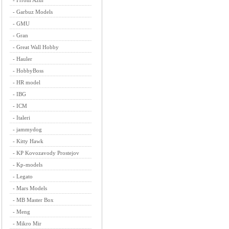
-
Frrom Azur
-
Garbuz Models
-
GMU
-
Gran
-
Great Wall Hobby
-
Hauler
-
HobbyBoss
-
HR model
-
IBG
-
ICM
-
Italeri
-
jammydog
-
Kitty Hawk
-
KP Kovozavody Prostejov
-
Kp-models
-
Legato
-
Mars Models
-
MB Master Box
-
Meng
-
Mikro Mir