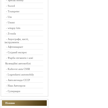
-
Special hobby
-
Sword
-
Trumpeter
-
Um
-
Ummt
-
wingsy kits
-
Zvezda
-
Аерографи, кисті,
інструменти
-
Афтенмаркет
-
Східний експрес
-
Фарби пігменти і клеї
Колекційні автомобілі
-
Kultovni auta CSSR
-
Legendarni automobily
-
Автолегенди СССР
-
Наш Автопром
-
Суперкари
Новини