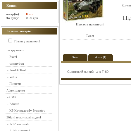
Кіл-ст
Кошик
товар(ів)
:
0 шт.
Пі
На суму
:
0.00 грн
Немає в наявності
Каталог товарів
Tweet
Тільки у наявності
Інструменти
-
Excel
Опис
Фото (1)
-
jammydog
-
Proskit Tool
Советский легкий танк Т-60
-
Vetus
-
Пінцети
Афтенмаркет
-
CMK
-
Eduard
-
KP Kovozavody Prostejov
Збірні пластикові моделі
-
1-12 масштаб
-
1-144 масштаб