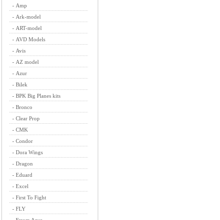
-
Amp
-
Ark-model
-
ART-model
-
AVD Models
-
Avis
-
AZ model
-
Azur
-
Bilek
-
BPK Big Planes kits
-
Bronco
-
Clear Prop
-
CMK
-
Condor
-
Dora Wings
-
Dragon
-
Eduard
-
Excel
-
First To Fight
-
FLY