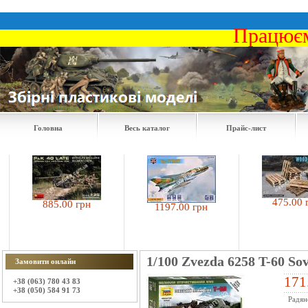
Працюєм
Головна
Весь каталог
Прайс-лист
475.00 гр
885.00 грн
1197.00 грн
1/100 Zvezda 6258 T-60 Sov
Замовити онлайн
171
+38 (063) 780 43 83
+38 (050) 584 91 73
Радянс