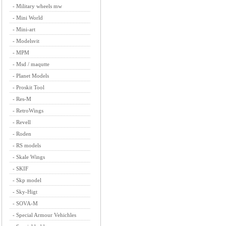
-
Military wheels mw
-
Mini World
-
Mini-art
-
Modelsvit
-
MPM
-
Msd / maqutte
-
Planet Models
-
Proskit Tool
-
Res-M
-
RetroWings
-
Revell
-
Roden
-
RS models
-
Skale Wings
-
SKIF
-
Skp model
-
Sky-Higt
-
SOVA-M
-
Special Armour Vehichles