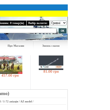
Кошик: 0 товар(ів)
Вибір валюти:
Про Магазин
Звязок з нами
81.00 грн
81.00 грн
.00 грн
camo)
б
/
1-72 авіація
/
AZ model
/