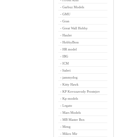
-
Frrom Azur
-
Garbuz Models
-
GMU
-
Gran
-
Great Wall Hobby
-
Hauler
-
HobbyBoss
-
HR model
-
IBG
-
ICM
-
Italeri
-
jammydog
-
Kitty Hawk
-
KP Kovozavody Prostejov
-
Kp-models
-
Legato
-
Mars Models
-
MB Master Box
-
Meng
-
Mikro Mir