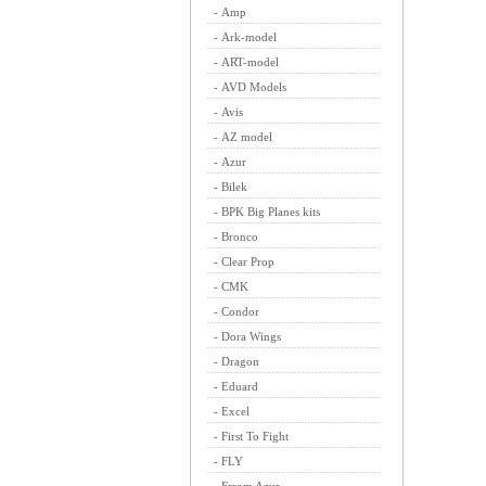
-
Amp
-
Ark-model
-
ART-model
-
AVD Models
-
Avis
-
AZ model
-
Azur
-
Bilek
-
BPK Big Planes kits
-
Bronco
-
Clear Prop
-
CMK
-
Condor
-
Dora Wings
-
Dragon
-
Eduard
-
Excel
-
First To Fight
-
FLY