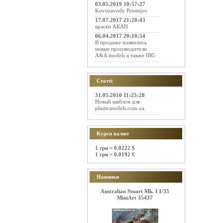
03.05.2019 10:57:27
Kovozavody Prostejov
17.07.2017 21:28:43
краски АКАН
06.04.2017 20:10:54
В продаже появились
новые производители
A&A models а также IBG
Статті
31.05.2010 11:25:28
Новый шаблон для
plasticmodels.com.ua
Курси валют
1 грн = 0.0222 $
1 грн = 0.0192 €
Новинки
Australian Stuart Mk. I 1/35
MiniArt 35437