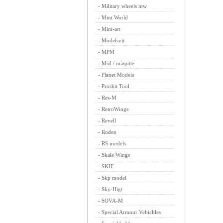
-
Military wheels mw
-
Mini World
-
Mini-art
-
Modelsvit
-
MPM
-
Msd / maqutte
-
Planet Models
-
Proskit Tool
-
Res-M
-
RetroWings
-
Revell
-
Roden
-
RS models
-
Skale Wings
-
SKIF
-
Skp model
-
Sky-Higt
-
SOVA-M
-
Special Armour Vehichles