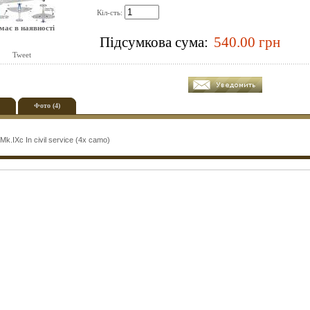
Кіл-сть:
має в наявності
Підсумкова сума:
Tweet
Фото (4)
 Mk.IXc In civil service (4x camo)