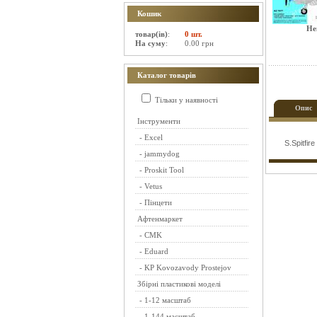
Кошик
Не
товар(ів)
:
0 шт.
На суму
:
0.00 грн
Каталог товарів
Тільки у наявності
Опис
Інструменти
-
Excel
S.Spitfire
-
jammydog
-
Proskit Tool
-
Vetus
-
Пінцети
Афтенмаркет
-
CMK
-
Eduard
-
KP Kovozavody Prostejov
Збірні пластикові моделі
-
1-12 масштаб
-
1-144 масштаб