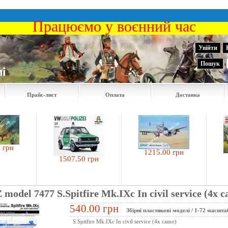
Працюємо у воєнний час
Увійти
Пошук
Прайс-лист
Оплата
Доставка
1215.00 грн
457
1507.50 грн
 model 7477 S.Spitfire Mk.IXc In civil service (4x 
540.00 грн
Збірні пластикові моделі
/
1-72 масшта
S.Spitfire Mk.IXc In civil service (4x camo)