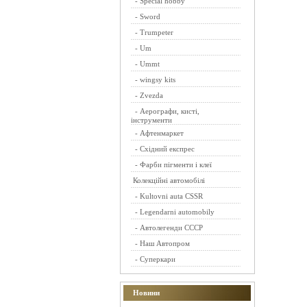
-
Special hobby
-
Sword
-
Trumpeter
-
Um
-
Ummt
-
wingsy kits
-
Zvezda
-
Аерографи, кисті,
інструменти
-
Афтенмаркет
-
Східний експрес
-
Фарби пігменти і клеї
Колекційні автомобілі
-
Kultovni auta CSSR
-
Legendarni automobily
-
Автолегенди СССР
-
Наш Автопром
-
Суперкари
Новини