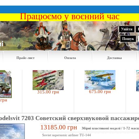
Працюємо у воєнний час
Увійти
Пошук
Прайс-лист
Оплата
Доставка
675.00 грн
315.00 грн
182
odelsvit 7203 Советский сверхзвуковой пассажи
13185.00 грн
Збірні пластикові моделі
/
1-72 мас
Soviet supersonic airliner TU-144