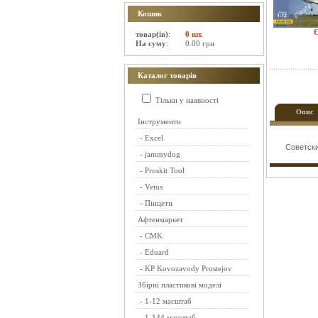
Кошик
Є
товар(ів)
:
0 шт.
На суму
:
0.00 грн
Каталог товарів
Тільки у наявності
Опис
Інструменти
-
Excel
Советски
-
jammydog
-
Proskit Tool
-
Vetus
-
Пінцети
Афтенмаркет
-
CMK
-
Eduard
-
KP Kovozavody Prostejov
Збірні пластикові моделі
-
1-12 масштаб
-
1-144 масштаб