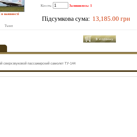
Кіл-сть:
Залишилось: 1
 в наявності
Підсумкова сума:
Tweet
й сверхзвуковой пассажирский самолет ТУ-144