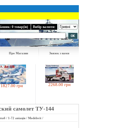
Кошик: 0 товар(ів)
Вибір валюти:
Про Магазин
Звязок з нами
582.40 грн
2268.00 грн
7.00 грн
рский самолет ТУ-144
штаб
/
1-72 авіація
/
Modelsvit
/