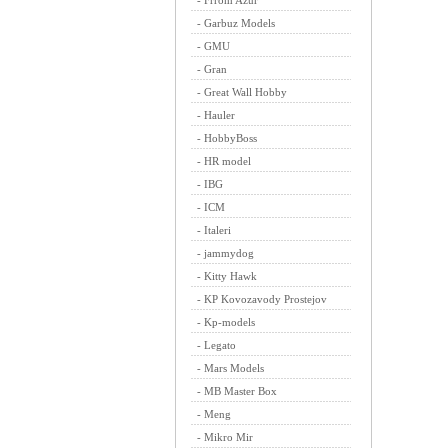
-
Frrom Azur
-
Garbuz Models
-
GMU
-
Gran
-
Great Wall Hobby
-
Hauler
-
HobbyBoss
-
HR model
-
IBG
-
ICM
-
Italeri
-
jammydog
-
Kitty Hawk
-
KP Kovozavody Prostejov
-
Kp-models
-
Legato
-
Mars Models
-
MB Master Box
-
Meng
-
Mikro Mir