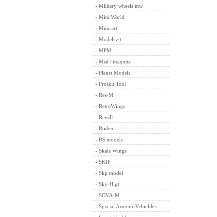
-
Military wheels mw
-
Mini World
-
Mini-art
-
Modelsvit
-
MPM
-
Msd / maqutte
-
Planet Models
-
Proskit Tool
-
Res-M
-
RetroWings
-
Revell
-
Roden
-
RS models
-
Skale Wings
-
SKIF
-
Skp model
-
Sky-Higt
-
SOVA-M
-
Special Armour Vehichles