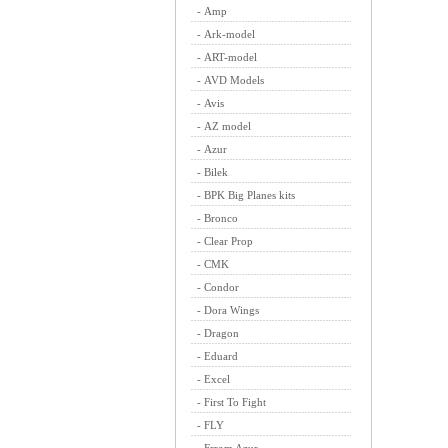
-
Amp
-
Ark-model
-
ART-model
-
AVD Models
-
Avis
-
AZ model
-
Azur
-
Bilek
-
BPK Big Planes kits
-
Bronco
-
Clear Prop
-
CMK
-
Condor
-
Dora Wings
-
Dragon
-
Eduard
-
Excel
-
First To Fight
-
FLY