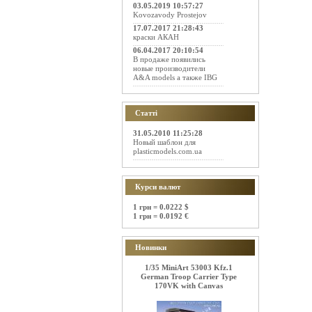
03.05.2019 10:57:27
Kovozavody Prostejov
17.07.2017 21:28:43
краски АКАН
06.04.2017 20:10:54
В продаже появились
новые производители
A&A models а также IBG
Статті
31.05.2010 11:25:28
Новый шаблон для
plasticmodels.com.ua
Курси валют
1 грн = 0.0222 $
1 грн = 0.0192 €
Новинки
1/35 MiniArt 53003 Kfz.1
German Troop Carrier Type
170VK with Canvas