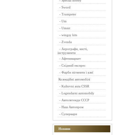
-
Special hobby
-
Sword
-
Trumpeter
-
Um
-
Ummt
-
wingsy kits
-
Zvezda
-
Аерографи, кисті,
інструменти
-
Афтенмаркет
-
Східний експрес
-
Фарби пігменти і клеї
Колекційні автомобілі
-
Kultovni auta CSSR
-
Legendarni automobily
-
Автолегенди СССР
-
Наш Автопром
-
Суперкари
Новини