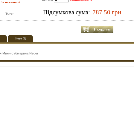
Є в наявності
Підсумкова сума:
Tweet
Фото (4)
 Мини-субмарина Neger