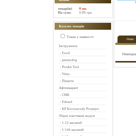
товар(ів)
:
0 шт.
На суму
:
0.00 грн
Каталог товарів
Тільки у наявності
Опис
Інструменти
-
Excel
Немецкая
-
jammydog
-
Proskit Tool
-
Vetus
-
Пінцети
Афтенмаркет
-
CMK
-
Eduard
-
KP Kovozavody Prostejov
Збірні пластикові моделі
-
1-12 масштаб
-
1-144 масштаб