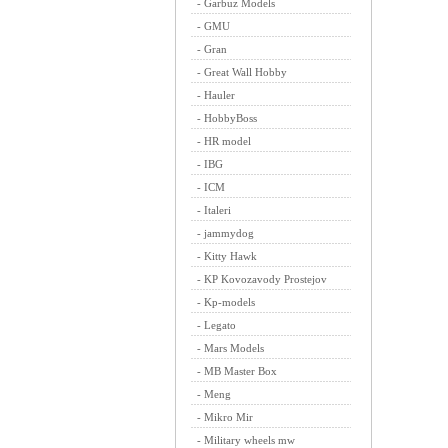
-
Garbuz Models
-
GMU
-
Gran
-
Great Wall Hobby
-
Hauler
-
HobbyBoss
-
HR model
-
IBG
-
ICM
-
Italeri
-
jammydog
-
Kitty Hawk
-
KP Kovozavody Prostejov
-
Kp-models
-
Legato
-
Mars Models
-
MB Master Box
-
Meng
-
Mikro Mir
-
Military wheels mw