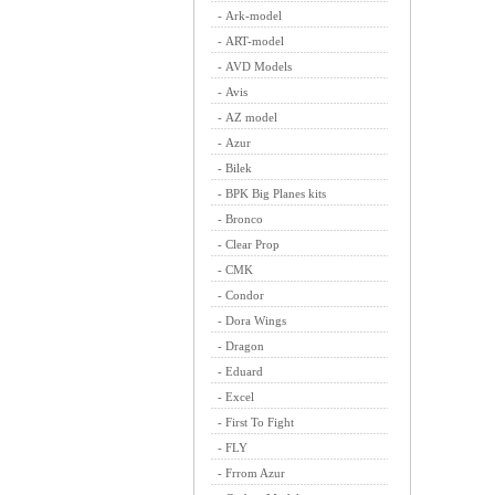
-
Ark-model
-
ART-model
-
AVD Models
-
Avis
-
AZ model
-
Azur
-
Bilek
-
BPK Big Planes kits
-
Bronco
-
Clear Prop
-
CMK
-
Condor
-
Dora Wings
-
Dragon
-
Eduard
-
Excel
-
First To Fight
-
FLY
-
Frrom Azur