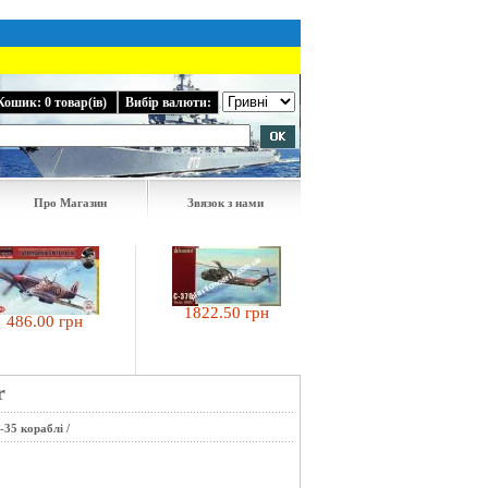
Кошик: 0 товар(ів)
Вибір валюти:
Про Магазин
Звязок з нами
1822.50 грн
.00 грн
1575.00 грн
r
-35 кораблі
/