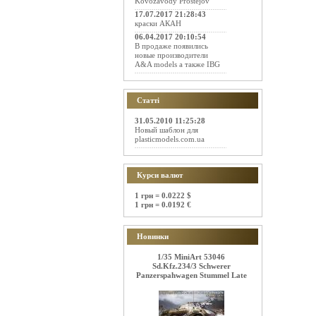
Kovozavody Prostejov
17.07.2017 21:28:43
краски АКАН
06.04.2017 20:10:54
В продаже появились
новые производители
A&A models а также IBG
Статті
31.05.2010 11:25:28
Новый шаблон для
plasticmodels.com.ua
Курси валют
1 грн = 0.0222 $
1 грн = 0.0192 €
Новинки
1/35 MiniArt 53046
Sd.Kfz.234/3 Schwerer
Panzerspahwagen Stummel Late