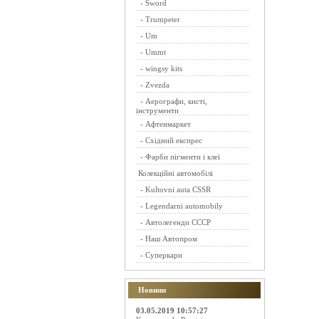
-
Sword
-
Trumpeter
-
Um
-
Ummt
-
wingsy kits
-
Zvezda
-
Аерографи, кисті,
інструменти
-
Афтенмаркет
-
Східний експрес
-
Фарби пігменти і клеї
Колекційні автомобілі
-
Kultovni auta CSSR
-
Legendarni automobily
-
Автолегенди СССР
-
Наш Автопром
-
Суперкари
Новини
03.05.2019 10:57:27