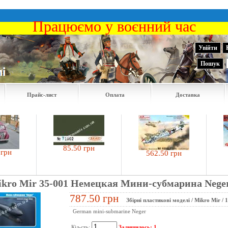
Працюємо у воєнний час
Увійти
Пошук
Прайс-лист
Оплата
Доставка
85.50 грн
486
562.50 грн
ikro Mir 35-001 Немецкая Мини-субмарина Nege
787.50 грн
Збірні пластикові моделі
/
Mikro Mir
/
1
German mini-submarine Neger
Кіл-сть:
Залишилось: 1