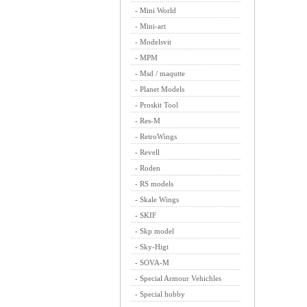
-
Mini World
-
Mini-art
-
Modelsvit
-
MPM
-
Msd / maqutte
-
Planet Models
-
Proskit Tool
-
Res-M
-
RetroWings
-
Revell
-
Roden
-
RS models
-
Skale Wings
-
SKIF
-
Skp model
-
Sky-Higt
-
SOVA-M
-
Special Armour Vehichles
-
Special hobby